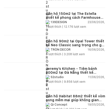
Căn hộ 150m2 tại The Estella
thiết kế phong cách Farmhouse
thanh lịch và ấm áp
23/06/2026,
139DESIGN
7
lượt thích |
12.176
lượt xem
Căn hộ 90m2 tại Opal Tower thiết
kế Neo Classic sang trọng cho gia
đình trẻ
16/06/2026,
TRÒN DECOR
8
lượt thích |
3.208
lượt xem
Jeremy’s Kitchen - Tiệm bánh
300m2 tại Đà Nẵng thiết kế
phong cách công nghiệp hiện đại
11/06/2026,
S2studio
ngập tràn ánh sáng tự nhiên
7
lượt thích |
9.856
lượt xem
Căn hộ Habitat 88m2 thiết kế vòm
cong mềm mại giúp không gian
sống hiện đại trở nên ấm áp hơn
19/05/2026,
Qi Concept