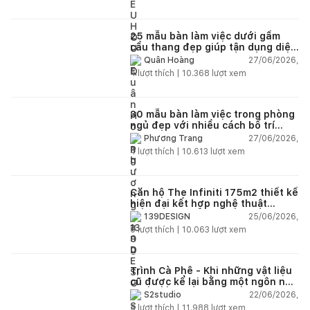
thành nhất tới đội ngũ Happynest bạn nhé!
25 mẫu bàn làm việc dưới gầm
cầu thang đẹp giúp tận dụng diện
tích tưởng chừng bị bỏ quên
27/06/2026,
Quân Hoàng
4
lượt thích |
10.368
lượt xem
30 mẫu bàn làm việc trong phòng
ngủ đẹp với nhiều cách bố trí
thông minh cho mọi diện tích
27/06/2026,
Phương Trang
4
lượt thích |
10.613
lượt xem
Căn hộ The Infiniti 175m2 thiết kế
hiện đại kết hợp nghệ thuật
Modern Art đầy cảm xúc
25/06/2026,
139DESIGN
6
lượt thích |
10.063
lượt xem
Trình Cà Phê - Khi những vật liệu
cũ được kể lại bằng một ngôn ngữ
thiết kế mới
22/06/2026,
S2studio
5
lượt thích |
11.988
lượt xem