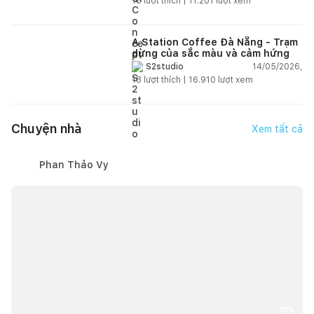
15
lượt thích |
11.201
lượt xem
A Station Coffee Đà Nẵng - Trạm
dừng của sắc màu và cảm hứng
14/05/2026,
S2studio
18
lượt thích |
16.910
lượt xem
Chuyện nhà
Xem tất cả
Phan Thảo Vy