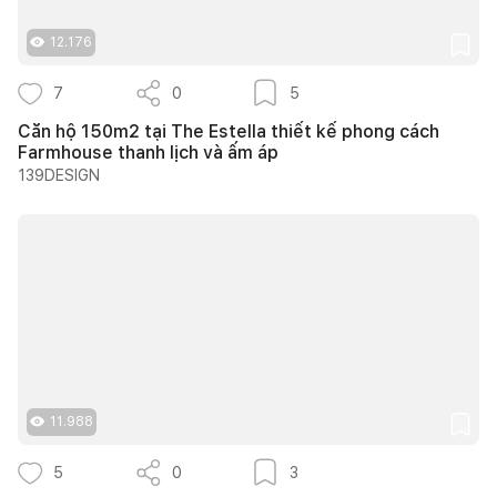
12.176
7
0
5
Căn hộ 150m2 tại The Estella thiết kế phong cách
Farmhouse thanh lịch và ấm áp
139DESIGN
11.988
5
0
3