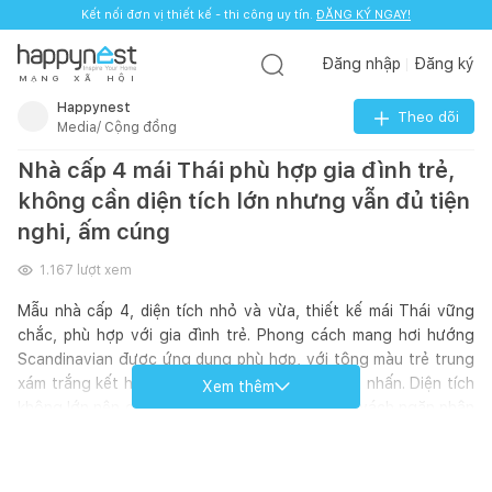
Kết nối đơn vị thiết kế - thi công uy tín.
ĐĂNG KÝ NGAY!
Đăng nhập
Đăng ký
M
Ạ
N
G
X
Ã
H
Ộ
I
Happynest
Theo dõi
Media/ Cộng đồng
Nhà cấp 4 mái Thái phù hợp gia đình trẻ,
không cần diện tích lớn nhưng vẫn đủ tiện
nghi, ấm cúng
1.167
lượt xem
Mẫu nhà cấp 4, diện tích nhỏ và vừa, thiết kế mái Thái vững
chắc, phù hợp với gia đình trẻ. Phong cách mang hơi hướng
Scandinavian được ứng dụng phù hợp, với tông màu trẻ trung
xám trắng kết hợp với màu xanh navy làm điểm nhấn. Diện tích
Xem thêm
không lớn nên gia chủ gần như không sử dụng vách ngăn phân
chia các không gian. Bố trí gọn từng công năng vào các góc
nhà, mở cửa thoáng để chỗ nào cũng có ánh sáng và không
khí được lưu thông.