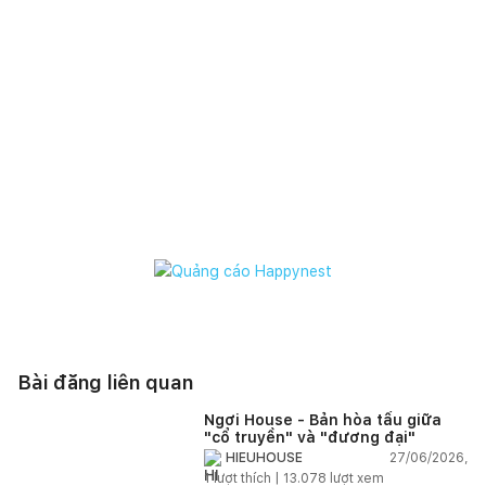
Nguồn: naibann
Cuối năm 2021, Happynest ra mắt ứng dụng chuyên về Nhà
ở, đồng thời chính thức "chào sân" lĩnh vực thương mại điện
tử với Happynest Shop. Các đơn vị bán hàng xuất hiện trên
Happynest Shop đều là những thương hiệu đầu ngành, sở
hữu nhóm sản phẩm chính hãng và được Happynest chọn lọc
kỹ lưỡng để đảm bảo chất lượng tốt nhất cho người tiêu
dùng.
Để tham khảo sản phẩm và đặt hàng, quý khách vui lòng
truy cập
website
/
app
của Happynest, hoặc liên hệ fanpage
Happynest
/
Happynest Shop
để được tư vấn và hỗ trợ
nhanh nhất. Để cập nhật những chương trình khuyến mãi hot
nhất, vui lòng truy cập
tại đây.
Mọi thắc mắc về đơn hàng, vui lòng gọi tới hotline 093 468
Bài đăng liên quan
06 36, hoặc gửi phản hồi về email
info@happynest.vn
.
Happynest trân trọng mọi trải nghiệm của khách hàng. Bởi
Ngơi House - Bản hòa tấu giữa
"cổ truyền" và "đương đại"
vậy, hãy chia sẻ mức độ hài lòng của bạn với chúng tôi bằng
27/06/2026,
HIEUHOUSE
cách tham gia
khảo sát này,
và để lại những góp ý chân
1
lượt thích |
13.078
lượt xem