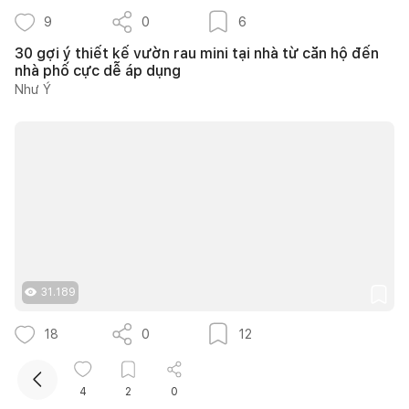
9
0
6
30 gợi ý thiết kế vườn rau mini tại nhà từ căn hộ đến
nhà phố cực dễ áp dụng
Như Ý
Kết nối thiết kế, thi công
Mua sắm hoàn thiện nhà
31.189
18
0
12
40+ ý tưởng thiết kế góc chill sân vườn giúp bạn nạp
lại năng lượng bình yên ngay tại nhà
4
2
0
Nguyễn Quỳnh Hương