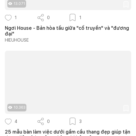
13.071
1
0
1
Ngơi House - Bản hòa tấu giữa "cổ truyền" và "đương
đại"
HIEUHOUSE
10.363
4
0
3
25 mẫu bàn làm việc dưới gầm cầu thang đẹp giúp tận