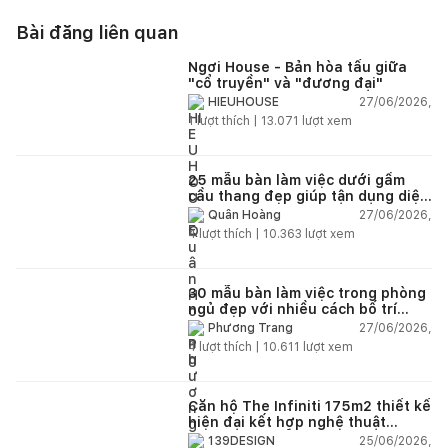
Bài đăng liên quan
Ngơi House - Bản hòa tấu giữa
"cổ truyền" và "đương đại"
27/06/2026,
HIEUHOUSE
1
lượt thích |
13.071
lượt xem
25 mẫu bàn làm việc dưới gầm
cầu thang đẹp giúp tận dụng diện
tích tưởng chừng bị bỏ quên
27/06/2026,
Quân Hoàng
4
lượt thích |
10.363
lượt xem
30 mẫu bàn làm việc trong phòng
ngủ đẹp với nhiều cách bố trí
thông minh cho mọi diện tích
27/06/2026,
Phương Trang
4
lượt thích |
10.611
lượt xem
Căn hộ The Infiniti 175m2 thiết kế
hiện đại kết hợp nghệ thuật
Modern Art đầy cảm xúc
25/06/2026,
139DESIGN