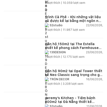
6
lượt thích |
10.059
lượt xem
Trình Cà Phê - Khi những vật liệu
cũ được kể lại bằng một ngôn ngữ
thiết kế mới
22/06/2026,
S2studio
5
lượt thích |
11.987
lượt xem
Căn hộ 150m2 tại The Estella
thiết kế phong cách Farmhouse
thanh lịch và ấm áp
23/06/2026,
139DESIGN
7
lượt thích |
12.175
lượt xem
Căn hộ 90m2 tại Opal Tower thiết
kế Neo Classic sang trọng cho gia
đình trẻ
16/06/2026,
TRÒN DECOR
8
lượt thích |
3.208
lượt xem
Jeremy’s Kitchen - Tiệm bánh
300m2 tại Đà Nẵng thiết kế
phong cách công nghiệp hiện đại
11/06/2026,
S2studio