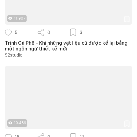
11.987
5
0
3
Trình Cà Phê - Khi những vật liệu cũ được kể lại bằng
một ngôn ngữ thiết kế mới
S2studio
10.489
15
0
11