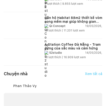
ngập tràn ánh sáng tự nhiên
7
lượt thích |
9.855
lượt xem
Căn hộ Habitat 88m2 thiết kế vòm
cong mềm mại giúp không gian
sống hiện đại trở nên ấm áp hơn
19/05/2026,
Qi Concept
15
lượt thích |
11.201
lượt xem
A Station Coffee Đà Nẵng - Trạm
dừng của sắc màu và cảm hứng
14/05/2026,
S2studio
18
lượt thích |
16.909
lượt xem
Chuyện nhà
Xem tất cả
Phan Thảo Vy