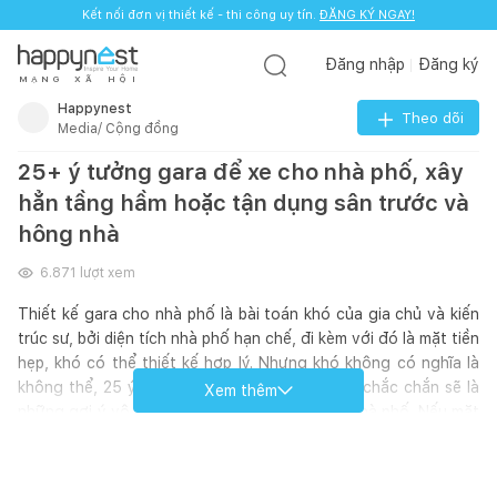
Kết nối đơn vị thiết kế - thi công uy tín.
ĐĂNG KÝ NGAY!
Đăng nhập
Đăng ký
M
Ạ
N
G
X
Ã
H
Ộ
I
Happynest
Theo dõi
Media/ Cộng đồng
25+ ý tưởng gara để xe cho nhà phố, xây
hẳn tầng hầm hoặc tận dụng sân trước và
hông nhà
6.871
lượt xem
Thiết kế gara cho nhà phố là bài toán khó của gia chủ và kiến
trúc sư, bởi diện tích nhà phố hạn chế, đi kèm với đó là mặt tiền
hẹp, khó có thể thiết kế hợp lý. Nhưng khó không có nghĩa là
không thể, 25 ý tưởng thiết kế gara dưới đây chắc chắn sẽ là
Xem thêm
những gợi ý vô cùng hữu ích cho những căn nhà phố. Nếu mặt
tiền hẹp, bạn có thể thiết kế tầng hầm để làm gara. Hoặc với
những ngôi nhà có mặt tiền lớn hơn, bạn có thể tận dụng
những khoảng trống bên hông nhà, thậm chí là một phần mặt