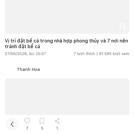
Vị trí đặt bể cá trong nhà hợp phong thủy và 7 nơi nên
tránh đặt bể cá
27/06/2026, lúc 20:07
7
lượt thích |
61.585
lượt xem
Kết nối thiết kế, thi công
Thanh Hoa
Mua sắm hoàn thiện nhà
7
5
1