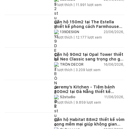
5
lượt thích |
11.991
lượt xem
Căn hộ 150m2 tại The Estella
thiết kế phong cách Farmhouse
thanh lịch và ấm áp
23/06/2026,
139DESIGN
7
lượt thích |
12.177
lượt xem
Căn hộ 90m2 tại Opal Tower thiết
kế Neo Classic sang trọng cho gia
đình trẻ
16/06/2026,
TRÒN DECOR
8
lượt thích |
3.209
lượt xem
Jeremy’s Kitchen - Tiệm bánh
300m2 tại Đà Nẵng thiết kế
phong cách công nghiệp hiện đại
11/06/2026,
S2studio
ngập tràn ánh sáng tự nhiên
7
lượt thích |
9.859
lượt xem
Căn hộ Habitat 88m2 thiết kế vòm
cong mềm mại giúp không gian
sống hiện đại trở nên ấm áp hơn