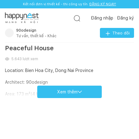
Kết nối đơn vị thiết kế - thi công uy tín.
ĐĂNG KÝ NGAY!
Đăng nhập
Đăng ký
M
Ạ
N
G
X
Ã
H
Ộ
I
90odesign
Theo dõi
Tư vấn, thiết kế - Khác
Peaceful House
5.643
lượt xem
Location: Bien Hoa City, Dong Nai Province
Architect: 90odesign
Xem thêm
Area: 173 m²(4 bedrooms)
Material: White painted hollow brick, Oak wood
Year: Completed in 2022
Photographs : Quang Tran