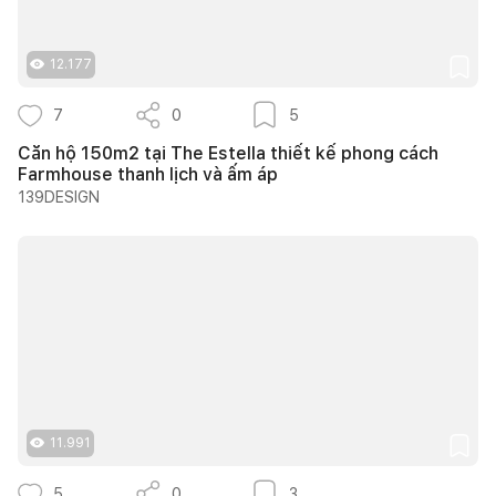
12.177
7
0
5
Căn hộ 150m2 tại The Estella thiết kế phong cách
Farmhouse thanh lịch và ấm áp
139DESIGN
11.991
5
0
3