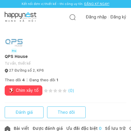
Kết nối đơn vị thiết kế - thi công uy tín.
ĐĂNG KÝ NGAY!
Đăng nhập
Đăng ký
M
Ạ
N
G
X
Ã
H
Ộ
I
QPS House
Tư vấn, thiết kế
27 Đường số 2, KP6
Theo dõi
4
Đang theo dõi
1
Chim xây tổ
(
0
)
Đánh giá
Theo dõi
Bài viết
Được đánh giá
Ưu đãi đặc biệt
0
Sổ lưu trữ