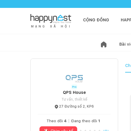
CỘNG ĐỒNG
HAP
M
Ạ
N
G
X
Ã
H
Ộ
I
Bài vi
Ch
QPS House
Tư vấn, thiết kế
27 Đường số 2, KP6
Theo dõi
4
Đang theo dõi
1