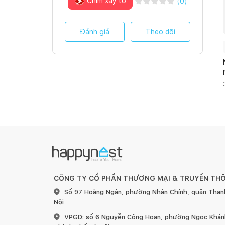
Chim xây tổ
(
0
)
Đánh giá
Theo dõi
CÔNG TY CỔ PHẦN THƯƠNG MẠI & TRUYỀN TH
Số 97 Hoàng Ngân, phường Nhân Chính, quận Than
Nội
VPGD: số 6 Nguyễn Công Hoan, phường Ngọc Khánh