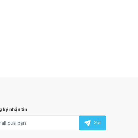
 ký nhận tin
l nhận tin
Gửi