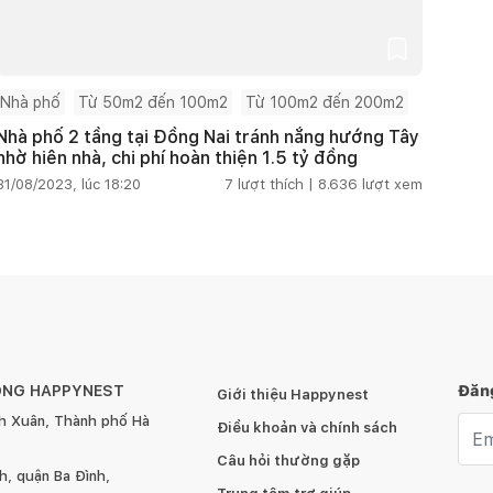
Nhà phố
Từ 50m2 đến 100m2
Từ 100m2 đến 200m2
Nhà phố 2 tầng tại Đồng Nai tránh nắng hướng Tây
nhờ hiên nhà, chi phí hoàn thiện 1.5 tỷ đồng
31/08/2023, lúc 18:20
7
lượt thích |
8.636
lượt xem
ÔNG HAPPYNEST
Đăng
Giới thiệu Happynest
h Xuân, Thành phố Hà
Emai
Điều khoản và chính sách
Câu hỏi thường gặp
, quận Ba Đình,