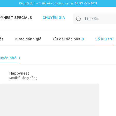
Kết nối đơn vị thiết kế - thi công uy tín.
ĐĂNG KÝ NGAY!
PYNEST SPECIALS
CHUYÊN GIA
ết
Được đánh giá
Ưu đãi đặc biệt
0
Sổ lưu trữ
uyện nhà
1
Happynest
Media/ Cộng đồng