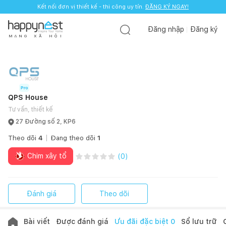
Kết nối đơn vị thiết kế - thi công uy tín.
ĐĂNG KÝ NGAY!
Đăng nhập
Đăng ký
M
Ạ
N
G
X
Ã
H
Ộ
I
QPS House
Tư vấn, thiết kế
27 Đường số 2, KP6
Theo dõi
4
Đang theo dõi
1
Chim xây tổ
(
0
)
Đánh giá
Theo dõi
Bài viết
Được đánh giá
Ưu đãi đặc biệt
0
Sổ lưu trữ