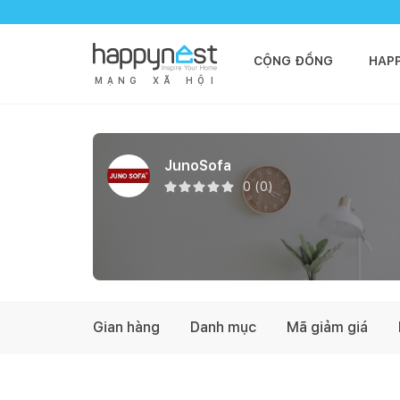
CỘNG ĐỒNG
HAP
M
Ạ
N
G
X
Ã
H
Ộ
I
JunoSofa
0
(
0
)
Gian hàng
Danh mục
Mã giảm giá