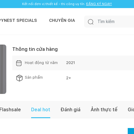
Kết nối đơn vị thiết kế - thi công uy tín.
ĐĂNG KÝ NGAY!
PYNEST SPECIALS
CHUYÊN GIA
Thông tin cửa hàng
Hoạt động từ năm
2021
Sản phẩm
2
+
Flashsale
Deal hot
Đánh giá
Ảnh thực tế
Gi