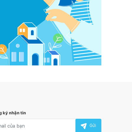
 ký nhận tin
l nhận tin
Gửi