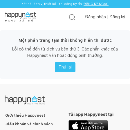
Kết nối đơn vị thiết kế - thi công uy tín.
ĐĂNG KÝ NGAY!
Đăng nhập
Đăng ký
M
Ạ
N
G
X
Ã
H
Ộ
I
Một phần trang tạm thời không hiển thị được
Lỗi có thể đến từ dịch vụ bên thứ 3. Các phần khác của
Happynest vẫn hoạt động bình thường.
Thử lại
Tải app Happynest tại
Giới thiệu Happynest
Điều khoản và chính sách