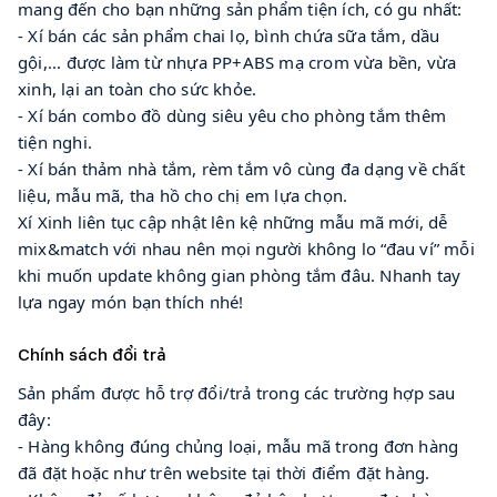
mang đến cho bạn những sản phẩm tiện ích, có gu nhất:
- Xí bán các sản phẩm chai lọ, bình chứa sữa tắm, dầu
gội,... được làm từ nhựa PP+ABS mạ crom vừa bền, vừa
xinh, lại an toàn cho sức khỏe.
- Xí bán combo đồ dùng siêu yêu cho phòng tắm thêm
tiện nghi.
- Xí bán thảm nhà tắm, rèm tắm vô cùng đa dạng về chất
liệu, mẫu mã, tha hồ cho chị em lựa chọn.
Xí Xinh liên tục cập nhật lên kệ những mẫu mã mới, dễ
mix&match với nhau nên mọi người không lo “đau ví” mỗi
khi muốn update không gian phòng tắm đâu. Nhanh tay
lựa ngay món bạn thích nhé!
Chính sách đổi trả
Sản phẩm được hỗ trợ đổi/trả trong các trường hợp sau
đây:
- Hàng không đúng chủng loại, mẫu mã trong đơn hàng
đã đặt hoặc như trên website tại thời điểm đặt hàng.