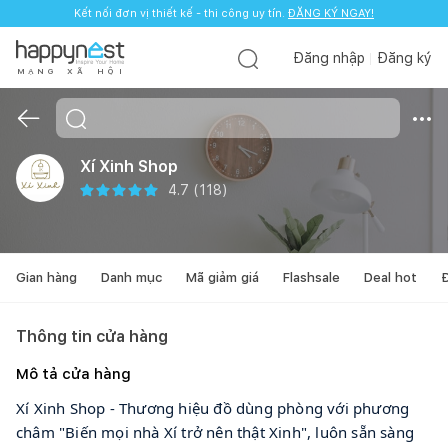
Kết nối đơn vị thiết kế - thi công uy tín.
ĐĂNG KÝ NGAY!
Đăng nhập
Đăng ký
M
Ạ
N
G
X
Ã
H
Ộ
I
Xí Xinh Shop
4.7
(
118
)
Gian hàng
Danh mục
Mã giảm giá
Flashsale
Deal hot
Đ
Thông tin cửa hàng
Mô tả cửa hàng
Xí Xinh Shop - Thương hiệu đồ dùng phòng với phương
châm "Biến mọi nhà Xí trở nên thật Xinh", luôn sẵn sàng