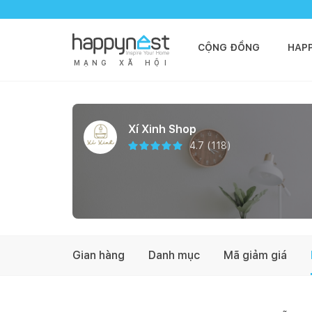
CỘNG ĐỒNG
HAP
M
Ạ
N
G
X
Ã
H
Ộ
I
Xí Xinh Shop
4.7
(
118
)
Gian hàng
Danh mục
Mã giảm giá