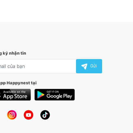
 ký nhận tin
l nhận tin
Gửi
app Happynest tại