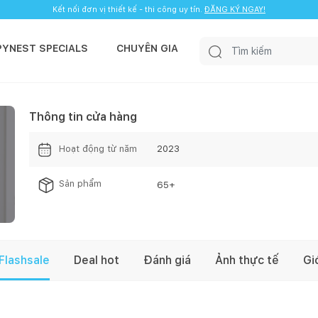
Kết nối đơn vị thiết kế - thi công uy tín.
ĐĂNG KÝ NGAY!
PYNEST SPECIALS
CHUYÊN GIA
Thông tin cửa hàng
Hoạt động từ năm
2023
Sản phẩm
65
+
Flashsale
Deal hot
Đánh giá
Ảnh thực tế
Gi