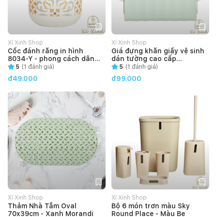
Xí Xinh Shop
Xí Xinh Shop
Cốc đánh răng in hình
Giá đựng khăn giấy vệ sinh
8034-Y - phong cách dân
dán tường cao cấp
tộc
JS185242
5
(
1
đánh giá)
5
(
1
đánh giá)
đ49.000
đ99.000
Xí Xinh Shop
Xí Xinh Shop
Thảm Nhà Tắm Oval
Bộ 6 món trơn màu Sky
70x39cm - Xanh Morandi
Round Place - Màu Be