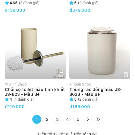
4.65
(
3
đánh giá)
5
(
2
đánh giá)
đ139.000
đ379.000
Xí Xinh Shop
Xí Xinh Shop
Chổi cọ toilet màu tinh khiết
Thùng rác đồng màu JS-
JS-803 - Màu Be
8033 - Màu Be
4
(
1
đánh giá)
5
(
2
đánh giá)
đ119.000
đ169.000
1
2
3
4
5
Hiển thị
12
kết quả trên tổng
62