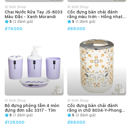
Xí Xinh Shop
Xí Xinh Shop
Chai Nước Rửa Tay JS-8033
Cốc đựng bàn chải đánh
Màu Đặc - Xanh Morandi
răng màu trơn - Hồng nhạt
JS-8033
5
(
2
đánh giá)
5
(
1
đánh giá)
đ79.000
đ69.000
Xí Xinh Shop
Xí Xinh Shop
Bộ đựng phòng tắm 4 món
Cốc đựng bàn chải đánh
đựng đơn sắc 3317 - Tím
răng in chữ 8034-Y-Phong
cách dân tộc
5
(
1
đánh giá)
5
(
3
đánh giá)
đ129.000
đ69.000