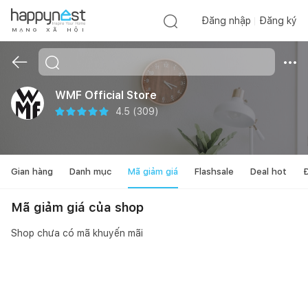
Đăng nhập
Đăng ký
M
Ạ
N
G
X
Ã
H
Ộ
I
WMF Official Store
4.5
(
309
)
Gian hàng
Danh mục
Mã giảm giá
Flashsale
Deal hot
Đ
Mã giảm giá của shop
Shop chưa có mã khuyến mãi