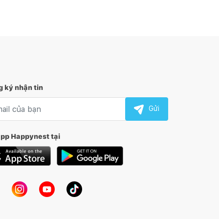
 ký nhận tin
l nhận tin
Gửi
app Happynest tại