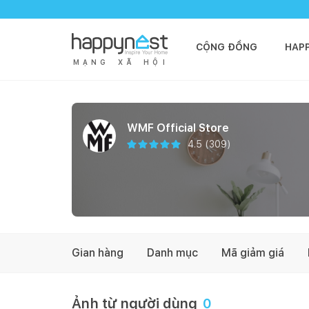
CỘNG ĐỒNG
HAP
M
Ạ
N
G
X
Ã
H
Ộ
I
WMF Official Store
4.5
(
309
)
Gian hàng
Danh mục
Mã giảm giá
Ảnh từ người dùng
0