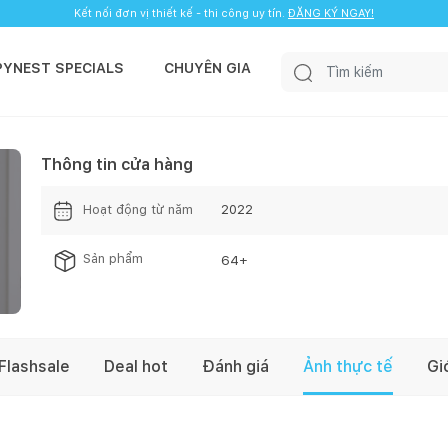
Kết nối đơn vị thiết kế - thi công uy tín.
ĐĂNG KÝ NGAY!
PYNEST SPECIALS
CHUYÊN GIA
Thông tin cửa hàng
Hoạt động từ năm
2022
Sản phẩm
64
+
Flashsale
Deal hot
Đánh giá
Ảnh thực tế
Gi