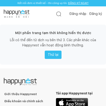
Kết nối đơn vị thiết kế - thi công uy tín.
ĐĂNG KÝ NGAY!
Đăng nhập
Đăng ký
M
Ạ
N
G
X
Ã
H
Ộ
I
Một phần trang tạm thời không hiển thị được
Lỗi có thể đến từ dịch vụ bên thứ 3. Các phần khác của
Happynest vẫn hoạt động bình thường.
Thử lại
Tải app Happynest tại
Giới thiệu Happynest
Điều khoản và chính sách