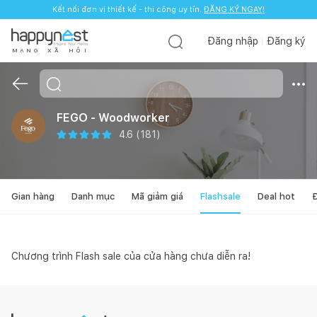
Kết nối đơn vị thiết kế - thi công uy tín.
ĐĂNG KÝ NGAY!
Đăng nhập
Đăng ký
M
Ạ
N
G
X
Ã
H
Ộ
I
FEGO - Woodworker
4.6
(
181
)
Gian hàng
Danh mục
Mã giảm giá
Flashsale
Deal hot
Đ
Chương trình Flash sale của cửa hàng chưa diễn ra!