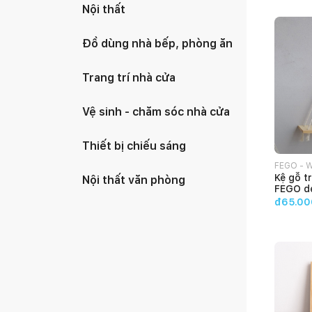
Nội thất
Đồ dùng nhà bếp, phòng ăn
Trang trí nhà cửa
Vệ sinh - chăm sóc nhà cửa
Thiết bị chiếu sáng
FEGO - 
Kệ gỗ t
Nội thất văn phòng
FEGO de
cửa
đ65.00