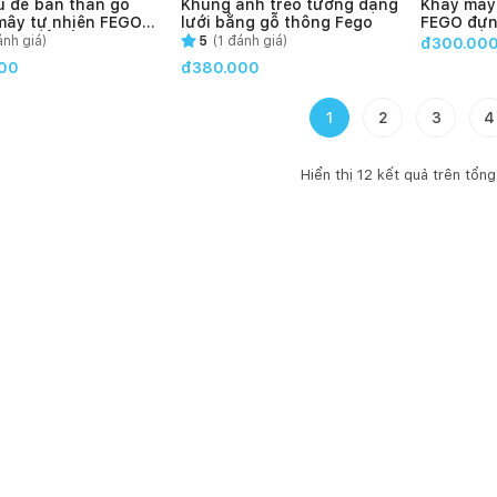
ủ để bàn thân gỗ
Khung ảnh treo tường dạng
Khay mây 
mây tự nhiên FEGO
lưới bằng gỗ thông Fego
FEGO đựn
ng) để đầu giường,
trang trí
nh giá)
5
(
1
đánh giá)
đ300.00
rí phòng ngủ
00
đ380.000
1
2
3
4
Hiển thị
12
kết quả trên tổn