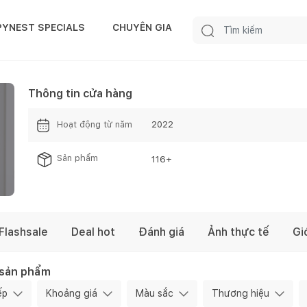
PYNEST SPECIALS
CHUYÊN GIA
Thông tin cửa hàng
Hoạt động từ năm
2022
Sản phẩm
116
+
Flashsale
Deal hot
Đánh giá
Ảnh thực tế
Gi
 sản phẩm
ếp
Khoảng giá
Màu sắc
Thương hiệu