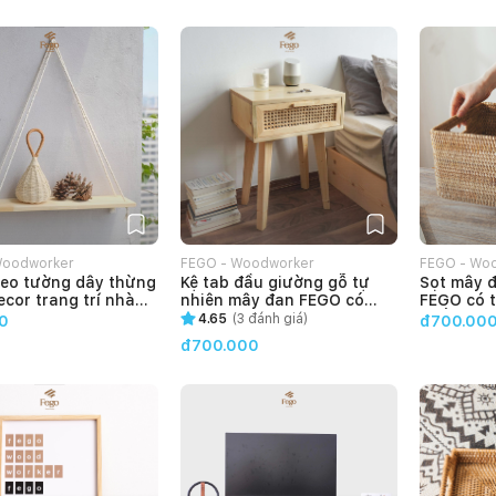
Woodworker
FEGO - Woodworker
FEGO - Wo
reo tường dây thừng
Kệ tab đầu giường gỗ tự
Sọt mây đ
cor trang trí nhà
nhiên mây đan FEGO có
FEGO có 
ngăn kéo trang trí phòng
quần áo, 
4.65
(
3
đánh giá)
0
đ700.00
ngủ, phòng khách
khách, p
đ700.000