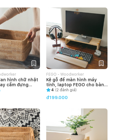
odworker
FEGO - Woodworker
an hình chữ nhật
Kệ gỗ để màn hình máy
tay cầm đựng
tính, laptop FEGO cho bàn
đồ chơi ở phòng
làm việc
4
(
2
đánh giá)
0
hòng ngủ
đ199.000