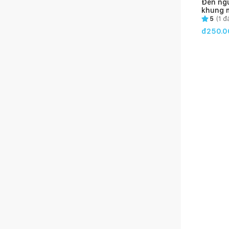
Đèn ng
khung 
(kèm bó
5
(
1
đá
trang t
đ250.0