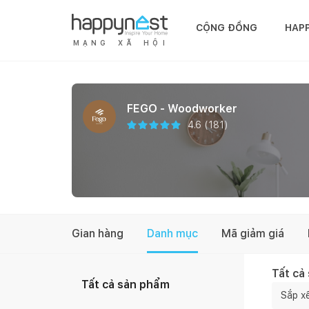
CỘNG ĐỒNG
HAP
M
Ạ
N
G
X
Ã
H
Ộ
I
FEGO - Woodworker
4.6
(
181
)
Gian hàng
Danh mục
Mã giảm giá
Tất cả
Tất cả sản phẩm
Sắp x