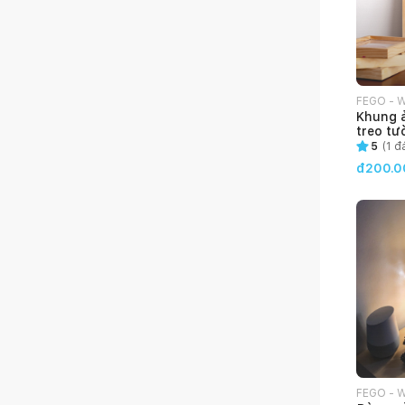
FEGO - 
Khung 
treo tư
khách p
5
(
1
đá
đ200.0
FEGO - 