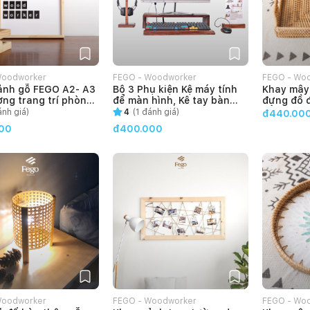
Woodworker
FEGO - Woodworker
FEGO - Wo
ảnh gỗ FEGO A2- A3
Bộ 3 Phụ kiện Kệ máy tính
Khay mây
ờng trang trí phòng
để màn hình, Kê tay bàn
đựng đồ 
hong cách hiện đại
phím, Giá treo tai nghe
cầm tiện l
nh giá)
4
(
1
đánh giá)
đ440.00
bằng gỗ tự nhiên FEGO
00
đ400.000
Woodworker
FEGO - Woodworker
FEGO - Wo