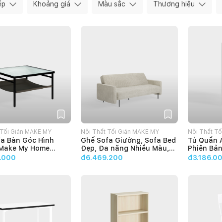
ếp
Khoảng giá
Màu sắc
Thương hiệu
 Tối Giản MAKE MY
Nội Thất Tối Giản MAKE MY
Nội Thất T
fa Bàn Góc Hình
Ghế Sofa Giường, Sofa Bed
Tủ Quần Á
HOME
HOME
Make My Home
Đẹp, Đa năng Nhiều Màu,
Phiên Bả
Kiểu Dáng Đơn Giản Make
Make My 
.000
đ6.469.200
đ3.186.0
My Home ELENA 2m - Bảo
hành 12 tháng