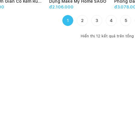
ơn Giản Có Kèm Ruột
Dụng Make My Home SAGO
Phòng Đa
ke My Home PIECE 14
Make My 
00
đ2.106.000
đ3.078.0
1
2
3
4
5
Hiển thị
12
kết quả trên tổng