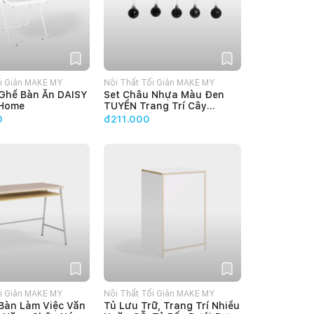
ối Giản MAKE MY
Nội Thất Tối Giản MAKE MY
 Ghế Bàn Ăn DAISY
Set Châu Nhựa Màu Đen
HOME
 Home
TUYỀN Trang Trí Cây
Thông Giáng Sinh Noel
0
đ211.000
Make My Home
ối Giản MAKE MY
Nội Thất Tối Giản MAKE MY
Bàn Làm Việc Văn
Tủ Lưu Trữ, Trang Trí Nhiều
HOME