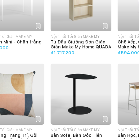
 Tối Giản MAKE MY
Nội Thất Tối Giản MAKE MY
Nội Thất T
n Mini - Chân trắng
Tủ Đầu Giường Đơn Giản
Ghế Xếp,
HOME
HOME
Giản Make My Home QUADA
Make My
.000
đ1.717.200
đ594.00
 Tối Giản MAKE MY
Nội Thất Tối Giản MAKE MY
Nội Thất T
ng Trang Trí, Gối
Bàn Sofa, Bàn Góc Tiện
Bàn Học, 
HOME
HOME