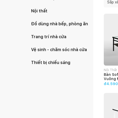
Sắp x
Nội thất
Đồ dùng nhà bếp, phòng ăn
Trang trí nhà cửa
Vệ sinh - chăm sóc nhà cửa
Thiết bị chiếu sáng
Nội Thất
Bàn So
HOME
Vuông 
SAGO
đ4.590