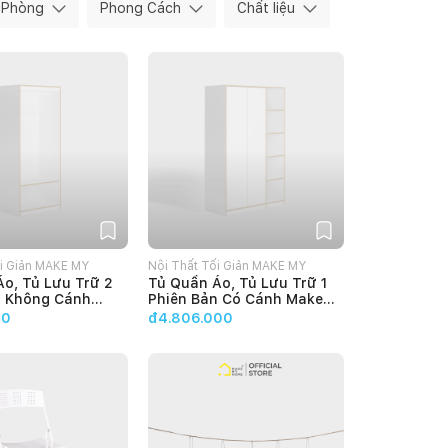
Phòng
Phong Cách
Chất liệu
ối Giản MAKE MY
Nội Thất Tối Giản MAKE MY
o, Tủ Lưu Trữ 2
Tủ Quần Áo, Tủ Lưu Trữ 1
HOME
n Không Cánh
Phiên Bản Có Cánh Make
Home EZ
My Home EZ
00
đ4.806.000