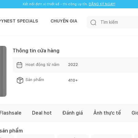
Kết nối đơn vị thiết kế - thi công uy tín.
ĐĂNG KÝ NGAY!
PYNEST SPECIALS
CHUYÊN GIA
Thông tin cửa hàng
E
Hoạt động từ năm
2022
Sản phẩm
410
+
Flashsale
Deal hot
Đánh giá
Ảnh thực tế
Gi
 sản phẩm