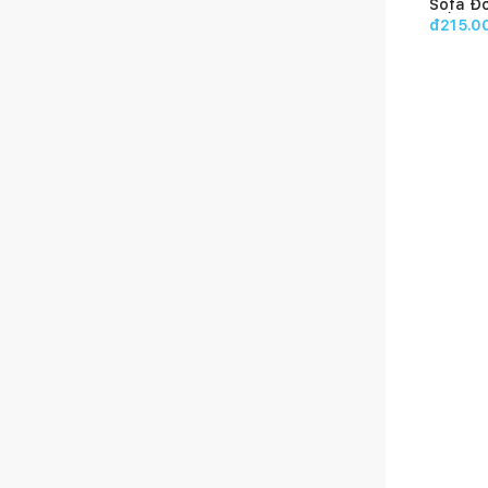
Sofa Đ
Gối Ma
đ215.0