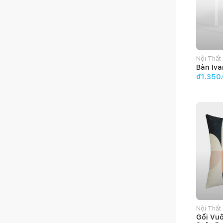
Nội Thất
Bàn Iva
HOME
đ1.350
Nội Thất
Gối Vuô
HOME