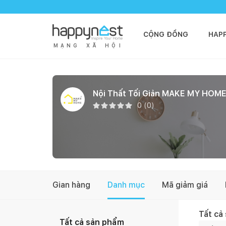
CỘNG ĐỒNG
HAP
M
Ạ
N
G
X
Ã
H
Ộ
I
Nội Thất Tối Giản MAKE MY HOM
0
(
0
)
Gian hàng
Danh mục
Mã giảm giá
Tất cả
Tất cả sản phẩm