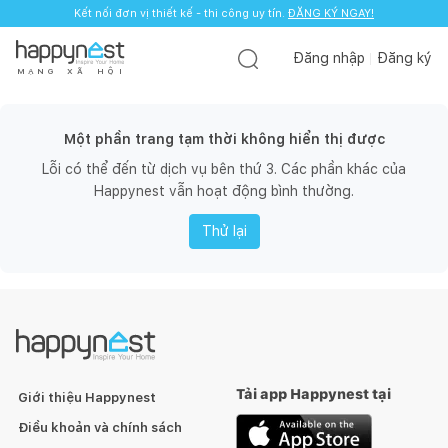
Kết nối đơn vị thiết kế - thi công uy tín.
ĐĂNG KÝ NGAY!
Đăng nhập
Đăng ký
M
Ạ
N
G
X
Ã
H
Ộ
I
Một phần trang tạm thời không hiển thị được
Lỗi có thể đến từ dịch vụ bên thứ 3. Các phần khác của
Happynest vẫn hoạt động bình thường.
Thử lại
Tải app Happynest tại
Giới thiệu Happynest
Điều khoản và chính sách