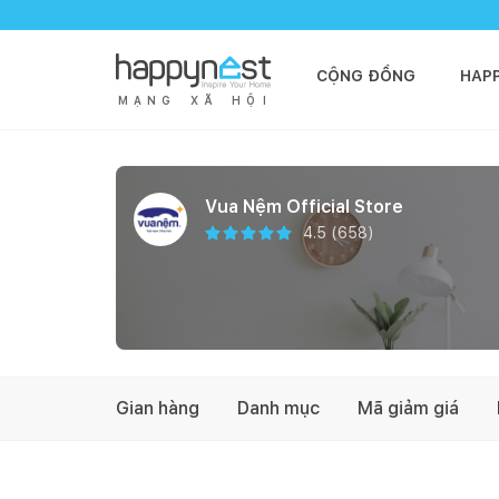
CỘNG ĐỒNG
HAP
M
Ạ
N
G
X
Ã
H
Ộ
I
Vua Nệm Official Store
4.5
(
658
)
Gian hàng
Danh mục
Mã giảm giá