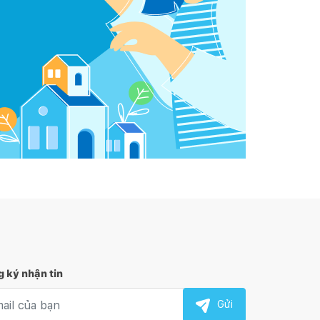
 ký nhận tin
l nhận tin
Gửi