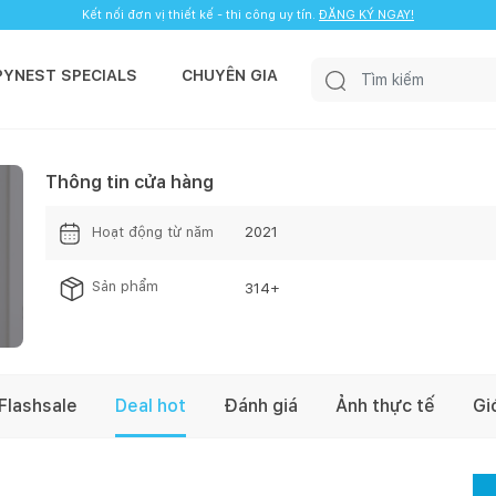
Kết nối đơn vị thiết kế - thi công uy tín.
ĐĂNG KÝ NGAY!
PYNEST SPECIALS
CHUYÊN GIA
Thông tin cửa hàng
Hoạt động từ năm
2021
Sản phẩm
314
+
Flashsale
Deal hot
Đánh giá
Ảnh thực tế
Gi