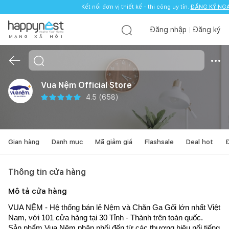
Kết nối đơn vị thiết kế - thi công uy tín.
ĐĂNG KÝ NGA
Đăng nhập
Đăng ký
M
Ạ
N
G
X
Ã
H
Ộ
I
Vua Nệm Official Store
4.5
(
658
)
Gian hàng
Danh mục
Mã giảm giá
Flashsale
Deal hot
Đ
Thông tin cửa hàng
Mô tả cửa hàng
VUA NỆM - Hệ thống bán lẻ Nệm và Chăn Ga Gối lớn nhất Việt 
Nam, với 101 cửa hàng tại 30 Tỉnh - Thành trên toàn quốc. 
Sản phẩm Vua Nệm phân phối đến từ các thương hiệu nổi tiếng 