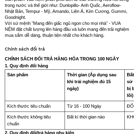
trong nước và thế giới như: Dunlopillo- Anh Quốc, Aeroflow- 
Nhật Bản, Tempur - Mỹ, Amando, Liên Á, Kim Cương, Gummi, 
Goodnight. 
Với sứ mệnh "Mang đến giấc ngủ ngon cho mọi nhà" - VUA 
NỆM đặt chất lượng lên hàng đầu và luôn mang đến trải nghiệm 
mua sắm dễ dàng, thuận tiện nhất cho khách hàng.
Chính sách đổi trả
CHÍNH SÁCH ĐỔI TRẢ HÀNG HÓA TRONG 100 NGÀY
1. Quy định đổi hàng
Sản phẩm
Thời gian 
(Áp dụng sau 
Bất
khi trải nghiệm đủ 15 
sử
ngày)
bị 
lõi)
Kích thước tiêu chuẩn
Từ 16 - 100 Ngày
ĐỔ
Kích thước không tiêu 
Bất kì thời gian nào
KH
chuẩn
2. Quy định đổi/trả hàng phụ kiện