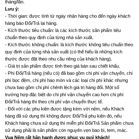
tháng/lần.
Lưu ý:
- Thời gian: được tính từ ngày nhận hàng cho đến ngày khách 
hàng báo Đổi/Trả lại hàng. 
- Kích thước tiêu chuẩn: là các kích thước sản phẩm tiêu 
chuẩn theo quy định của từng nhà sản xuất. 
- Kích thước không chuẩn: là kích thước không tiêu chuẩn theo 
quy định của từng nhà sản xuất (có thể hiểu là những kích 
thước được đặt theo nhu cầu riêng của khách hàng).
- Giá trị sản phẩm được tính theo giá bán sau chiết khấu.
- Phí Đổi/Trả hàng (nếu có) đã bao gồm chi phí vận chuyển, chi 
phí bọc đệm, chi phí hao mòn và các loại chi phí khác nhưng 
chưa bao gồm chi phí chênh lệch giá trị hàng đổi. Một số 
trường hợp đặc biệt do chi phí vận chuyển cao hơn chi phí 
Đổi/Trả hàng thì theo chi phí vận chuyển thực tế.
- Đối với các phụ kiện được tặng kèm với nệm, nếu Khách 
hàng đã sử dụng thì không được Đổi/Trả phụ kiện đó, nếu 
Khách hàng chưa sử dụng thì miễn phí Đổi/Trả Sản phẩm chưa 
sử dụng phải là sản phẩm còn nguyên vẹn bao bì, tem, mác.
Vua Nệm rất hân hạnh được phục vụ quý khách!