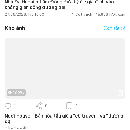
Nhà Đạ Huoai ở Lâm Đồng đưa ký ức gia đình vào
không gian sống đương đại
27/06/2026, lúc 10:00
1
lượt thích |
15.686
lượt xem
Kho ảnh
Xem tất cả
13.080
1
0
1
Ngơi House - Bản hòa tấu giữa "cổ truyền" và "đương
đại"
HIEUHOUSE