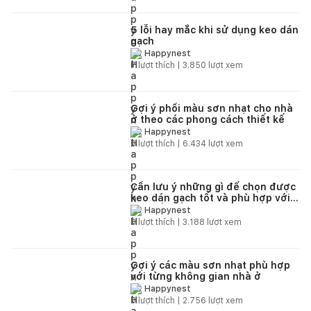
5 lỗi hay mắc khi sử dụng keo dán
gạch
Happynest
7
lượt thích |
3.850
lượt xem
Gợi ý phối màu sơn nhạt cho nhà
ở theo các phong cách thiết kế
Happynest
8
lượt thích |
6.434
lượt xem
Cần lưu ý những gì để chọn được
keo dán gạch tốt và phù hợp với
gạch ốp lát
Happynest
6
lượt thích |
3.188
lượt xem
Gợi ý các màu sơn nhạt phù hợp
với từng không gian nhà ở
Happynest
8
lượt thích |
2.756
lượt xem