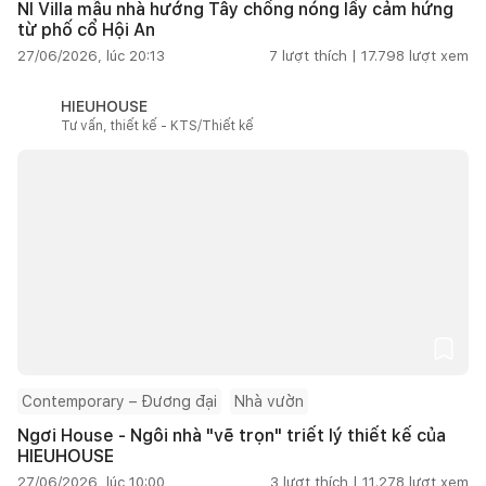
NI Villa mẫu nhà hướng Tây chống nóng lấy cảm hứng
từ phố cổ Hội An
27/06/2026, lúc 20:13
7
lượt thích |
17.798
lượt xem
HIEUHOUSE
Tư vấn, thiết kế - KTS/Thiết kế
Contemporary – Đương đại
Nhà vườn
Ngơi House - Ngôi nhà "vẽ trọn" triết lý thiết kế của
HIEUHOUSE
27/06/2026, lúc 10:00
3
lượt thích |
11.278
lượt xem