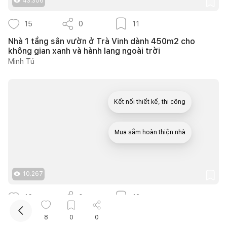
43.306
15
0
11
Nhà 1 tầng sân vườn ở Trà Vinh dành 450m2 cho
không gian xanh và hành lang ngoài trời
Minh Tú
Kết nối thiết kế, thi công
Mua sắm hoàn thiện nhà
10.267
16
0
13
14 ý tưởng thiết kế cầu thang ngoài trời thông thoáng
8
0
0
giúp tối ưu diện tích cho nhà phố nhỏ hẹp