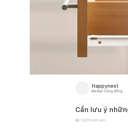
Happynest
Media/ Cộng đồng
Cần lưu ý những
3.629
lượt xem