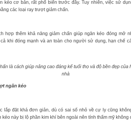
ăn kéo cơ bản, rất phổ biến trước đây. Tuy nhiên, việc sử dụ
ằng các loại ray trượt giảm chấn.
tích hợp thêm khả năng giảm chấn giúp ngăn kéo đóng mở n
 cả khi đóng mạnh và an toàn cho người sử dụng, hạn chế cá
hấn là cách giúp nâng cao đáng kể tuổi thọ và độ bền đẹp của h
nhà
rượt ngăn kéo
ợc lắp đặt khá đơn giản, dù có sai số nhỏ về cự ly cũng kh
n kéo này bị lộ phần kim khí bên ngoài nên tính thẩm mỹ không 