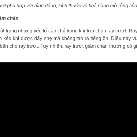
ượt phù hợp với hình dáng, kích thước và khả năng mở rộng củ
iảm chấn
t trong những yếu tố cần chú trọng khi lựa chọn ray trượt. Ray
ăn kéo khi được đẩy nhẹ mà không tạo ra tiếng ồn. Điều này v
bền cho ray trượt. Tuy nhiên, ray trượt giảm chấn thường có g