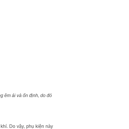
ng êm ái và ổn định, do đó
hí. Do vậy, phụ kiện này