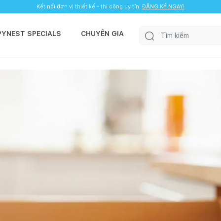
Kết nối đơn vị thiết kế - thi công uy tín.
ĐĂNG KÝ NGAY!
PYNEST SPECIALS
CHUYÊN GIA