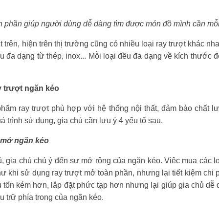
n phần giúp người dùng dễ dàng tìm được món đồ mình cần mỗ
 trên, hiện trên thị trường cũng có nhiều loại ray trượt khác n
ệu đa dạng từ thép, inox... Mỗi loại đều đa dạng về kích thước
y trượt ngăn kéo
ẩm ray trượt phù hợp với hệ thống nội thất, đảm bảo chất l
uá trình sử dụng, gia chủ cần lưu ý 4 yếu tố sau.
i mở ngăn kéo
ủ, gia chủ chú ý đến sự mở rộng của ngăn kéo. Việc mua các lo
ư khi sử dụng ray trượt mở toàn phần, nhưng lại tiết kiệm chi
 tốn kém hơn, lắp đặt phức tạp hơn nhưng lại giúp gia chủ dễ
u trữ phía trong của ngăn kéo.