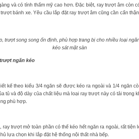
àng và có tính thẩm mỹ cao hơn. Đặc biệt, ray trượt âm còn c
 trượt bánh xe. Yêu cầu lắp đặt ray trượt âm cũng cần cẩn th
, trượt song song ổn định, phù hợp trang bị cho nhiều loại ngă
kéo sát mặt sàn
 trượt ngăn kéo
ết kế theo kiểu 3/4 ngăn sẽ được kéo ra ngoài và 1/4 ngăn cò
a tủ và độ dày của chất liệu mà loại ray trượt này có tải trọng 
ợng phù hợp.
, ray trượt mở toàn phần có thể kéo hết ngăn ra ngoài, rất tiện 
hủ lựa chọn khi lắp đặt hệ thống nội thất nhà bếp.