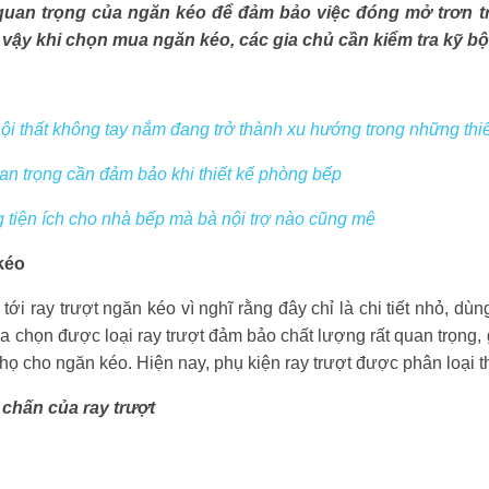
ất quan trọng của ngăn kéo để đảm bảo việc đóng mở trơn tr
vậy khi chọn mua ngăn kéo, các gia chủ cần kiểm tra kỹ bộ
ội thất không tay nắm đang trở thành xu hướng trong những thiế
an trọng cần đảm bảo khi thiết kế phòng bếp
 tiện ích cho nhà bếp mà bà nội trợ nào cũng mê
kéo
ới ray trượt ngăn kéo vì nghĩ rằng đây chỉ là chi tiết nhỏ, dù
 lựa chọn được loại ray trượt đảm bảo chất lượng rất quan trọng,
thọ cho ngăn kéo. Hiện nay, phụ kiện ray trượt được phân loại th
chấn của ray trượt