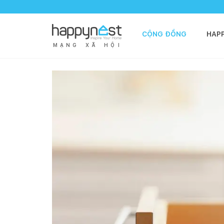
CỘNG ĐỒNG
HAP
M
Ạ
N
G
X
Ã
H
Ộ
I