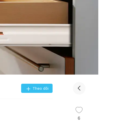
Theo dõi
6