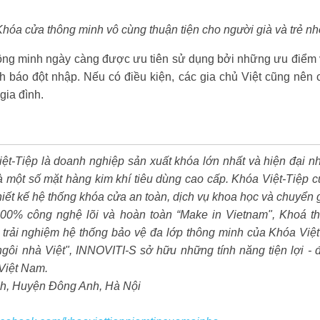
Khóa cửa thông minh vô cùng thuận tiện cho người già và trẻ nh
hông minh ngày càng được ưu tiên sử dụng bởi những ưu điểm 
nh báo đột nhập. Nếu có điều kiện, các gia chủ Việt cũng nên 
gia đình.
ệt-Tiệp là doanh nghiệp sản xuất khóa lớn nhất và hiện đại n
à một số mặt hàng kim khí tiêu dùng cao cấp. Khóa Việt-Tiệp 
thiết kế hệ thống khóa cửa an toàn, dịch vụ khoa học và chuyển 
00% công nghệ lõi và hoàn toàn “Make in Vietnam", Khoá t
trải nghiệm hệ thống bảo vệ đa lớp thông minh của Khóa Việ
gôi nhà Việt", INNOVITI-S sở hữu những tính năng tiện lợi - đ
Việt Nam.
Anh, Huyện Đông Anh, Hà Nội