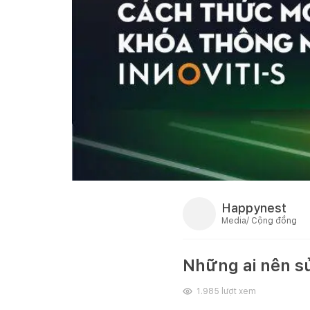
Happynest
Media/ Cộng đồng
Những ai nên s
1.985
lượt xem