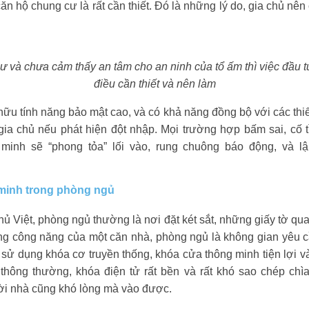
ăn hộ chung cư là rất cần thiết. Đó là những lý do, gia chủ nê
 và chưa cảm thấy an tâm cho an ninh của tổ ấm thì việc đầu t
điều cần thiết và nên làm
ữu tính năng bảo mật cao, và có khả năng đồng bộ với các thiế
 gia chủ nếu phát hiện đột nhập. Mọi trường hợp bấm sai, cố t
inh sẽ “phong tỏa” lối vào, rung chuông báo động, và l
minh trong phòng ngủ
hủ Việt, phòng ngủ thường là nơi đặt két sắt, những giấy tờ qua
òng công năng của một căn nhà, phòng ngủ là không gian yêu c
 sử dụng khóa cơ truyền thống, khóa cửa thông minh tiện lợi 
thông thường, khóa điện tử rất bền và rất khó sao chép chì
ười nhà cũng khó lòng mà vào được.