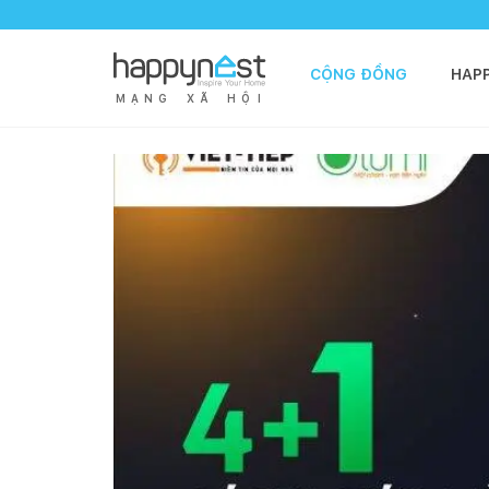
CỘNG ĐỒNG
HAP
M
Ạ
N
G
X
Ã
H
Ộ
I