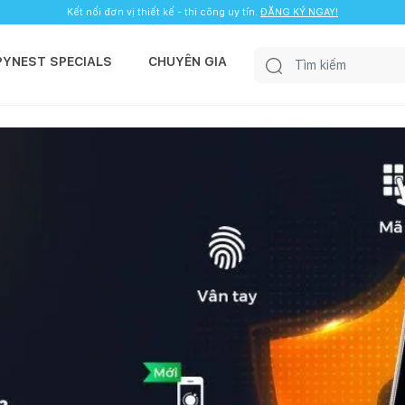
Kết nối đơn vị thiết kế - thi công uy tín.
ĐĂNG KÝ NGAY!
PYNEST SPECIALS
CHUYÊN GIA