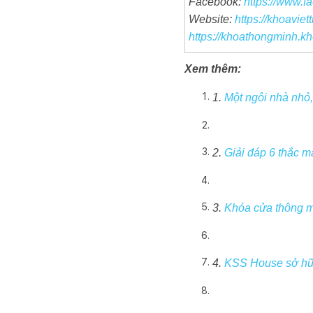
Facebook:
https://www.
Website:
https://khoaviet
https://khoathongminh.kh
Xem thêm:
1.
Một ngôi nhà nhỏ,
2.
Giải đáp 6 thắc 
3.
Khóa cửa thông m
4.
KSS House sở hữu 