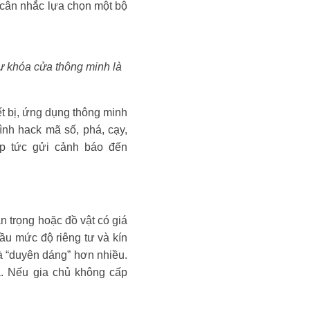
n cân nhắc lựa chọn một bộ
ư khóa cửa thông minh là
t bị, ứng dụng thông minh
ình hack mã số, phá, cạy,
ập tức gửi cảnh báo đến
n trọng hoặc đồ vật có giá
ầu mức độ riêng tư và kín
và “duyên dáng” hơn nhiều.
a. Nếu gia chủ không cấp