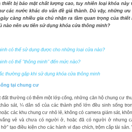
 thiết bị bảo mật chất lượng cao, tuy nhiên loại khóa nà
như các nước khác do vấn đề giá thành. Dù vậy, những ưu 
gày càng nhiều gia chủ nhận ra tầm quan trọng của thiết 
ủ nào nên ưu tiên sử dụng khóa cửa thông minh?
inh có thể sử dụng được cho những loại cửa nào?
nh có thể ''thông minh'' đến mức nào?
mắc thường gặp khi sử dụng khóa cửa thông minh
 sống tại chung cư
 đất thường có thêm một lớp cổng, những căn hộ chung cư thư
khảo sát, ¼ dân số của các thành phố lớn đều sinh sống tro
hoặc các khu chung cư nhỏ lẻ, không có camera giám sát, khôn
ệt, vắng vẻ và chưa có người ở, hoặc đã có người ở nhưng
 hở” tạo điều kiện cho các hành vi đạo chích, trộm cắp tài sản.