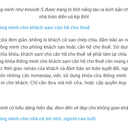
g minh như Innoviti-S được trang bị tính năng tạo ra kịch bản 
nhà toàn diện và kịp thời
ông minh cho khách sạn/ căn hộ cho thuê
cửa đơn giản, không lo khách cũ sao chép chìa, đảm bảo an n
hông minh cho phòng khách sạn hoặc căn hộ cho thuê. Sử dụn
ìa khóa, khách sạn/ chủ căn hộ cho thuê sẽ phải làm lại chìa
ng khóa thông minh cho khách sạn/ căn hộ cho thuê còn mang 
ợc thời gian ra/vào của khách và đảm bảo an toàn tuyệt đối, n
với những căn homestay, việc sử dụng khóa cửa thông minh c
k-in cho khách. Chỉ cần đưa mã mở cửa, hoặc cấp quyền truy 
inh có kiểu dáng hiện đại, đem đến vẻ đẹp cho không gian kh
ng minh cho nhà có trẻ nhỏ, người cao tuổi