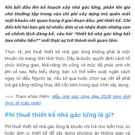
Khi bắt đầu lên kế hoạch xây nhà gác lửng, phần lớn gia
chủ thường tập trung vào chi phí xây dựng mà quên mất
một khoản rất quan trọng ở giai đoạn đầu: phí thiết kế. Chỉ
đến khi hỏi báo giá từ nhiều đơn vị và nhận được những con
số chênh lệch đáng kể, câu hỏi “thiết kế nhà gác lửng hết
bao nhiêu tiền?” mới thực sự trở thành mối quan tâm.
Thực tế, phí thuê thiết kế nhà gác lửng không phải là một
khoản chi mang tính hình thức. Đây là bước quyết định cách tổ
chức không gian, khả năng thi công và mức độ phát sinh chi
phí về sau. Nếu hiểu đúng, bạn có thể kiểm soát ngân sách
ngay từ đầu. Ngược lại, nếu bỏ qua hoặc chọn sai, rất dễ phải
trả giá bằng những thay đổi tốn kém trong quá trình xây dựng.
>>> Tham khảo thêm:
Mẫu nhà gác lửng đẹp 2026 kèm ảnh
thực tế (cập nhật)
Phí thuê thiết kế nhà gác lửng là gì?
Phí thuê thiết kế nhà gác lửng là khoản chi trả cho kiến trúc sư
hoặc đơn vị thiết kế để xây dựng phương án không gian và