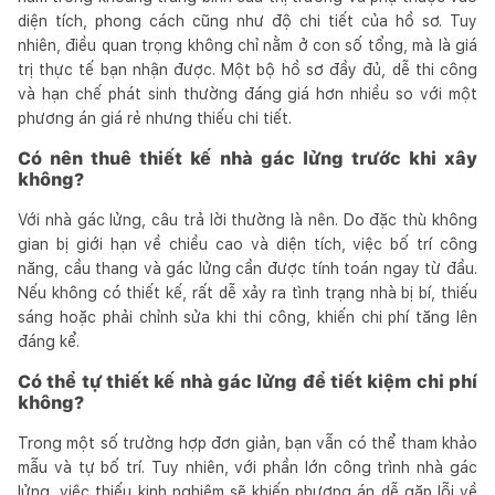
diện tích, phong cách cũng như độ chi tiết của hồ sơ. Tuy
nhiên, điều quan trọng không chỉ nằm ở con số tổng, mà là giá
trị thực tế bạn nhận được. Một bộ hồ sơ đầy đủ, dễ thi công
và hạn chế phát sinh thường đáng giá hơn nhiều so với một
phương án giá rẻ nhưng thiếu chi tiết.
Có nên thuê thiết kế nhà gác lửng trước khi xây
không?
Với nhà gác lửng, câu trả lời thường là nên. Do đặc thù không
gian bị giới hạn về chiều cao và diện tích, việc bố trí công
năng, cầu thang và gác lửng cần được tính toán ngay từ đầu.
Nếu không có thiết kế, rất dễ xảy ra tình trạng nhà bị bí, thiếu
sáng hoặc phải chỉnh sửa khi thi công, khiến chi phí tăng lên
đáng kể.
Có thể tự thiết kế nhà gác lửng để tiết kiệm chi phí
không?
Trong một số trường hợp đơn giản, bạn vẫn có thể tham khảo
mẫu và tự bố trí. Tuy nhiên, với phần lớn công trình nhà gác
lửng, việc thiếu kinh nghiệm sẽ khiến phương án dễ gặp lỗi về