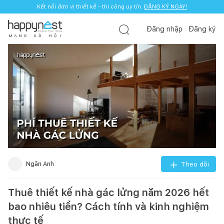
Kết nối đơn vị thiết kế - thi công uy tín.
ĐĂNG KÝ NGAY!
Đăng nhập
Đăng ký
M
Ạ
N
G
X
Ã
H
Ộ
I
Ngân Anh
Theo dõi
Thuê thiết kế nhà gác lửng năm 2026 hết
bao nhiêu tiền? Cách tính và kinh nghiệm
thực tế