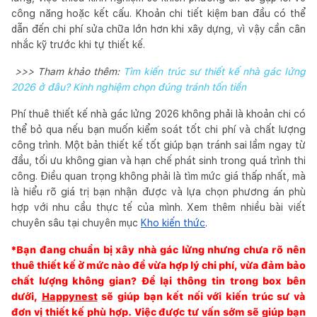
công năng hoặc kết cấu. Khoản chi tiết kiệm ban đầu có thể
dẫn đến chi phí sửa chữa lớn hơn khi xây dựng, vì vậy cần cân
nhắc kỹ trước khi tự thiết kế.
>>> Tham khảo thêm:
Tìm kiến trúc sư thiết kế nhà gác lửng
2026 ở đâu? Kinh nghiệm chọn đúng tránh tốn tiền
Phí thuê thiết kế nhà gác lửng 2026 không phải là khoản chi có
thể bỏ qua nếu bạn muốn kiểm soát tốt chi phí và chất lượng
công trình. Một bản thiết kế tốt giúp bạn tránh sai lầm ngay từ
đầu, tối ưu không gian và hạn chế phát sinh trong quá trình thi
công. Điều quan trọng không phải là tìm mức giá thấp nhất, mà
là hiểu rõ giá trị bạn nhận được và lựa chọn phương án phù
hợp với nhu cầu thực tế của mình. Xem thêm nhiều bài viết
chuyên sâu tại chuyên mục
Kho kiến thức
.
*Bạn đang chuẩn bị xây nhà gác lửng nhưng chưa rõ nên
thuê thiết kế ở mức nào để vừa hợp lý chi phí, vừa đảm bảo
chất lượng không gian? Để lại thông tin trong box bên
dưới,
Happynest
sẽ giúp bạn kết nối với kiến trúc sư và
đơn vị thiết kế phù hợp. Việc được tư vấn sớm sẽ giúp bạn