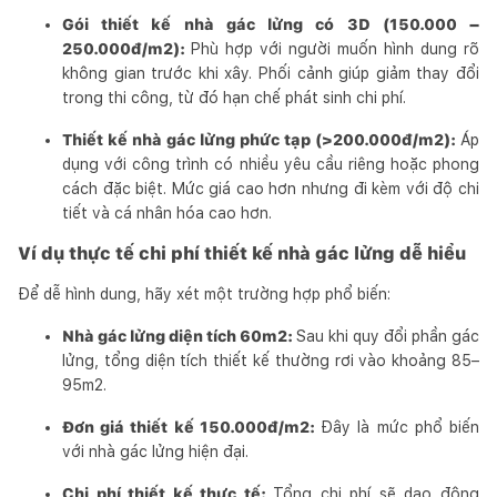
Gói thiết kế nhà gác lửng có 3D (150.000 –
250.000đ/m2):
Phù hợp với người muốn hình dung rõ
không gian trước khi xây. Phối cảnh giúp giảm thay đổi
trong thi công, từ đó hạn chế phát sinh chi phí.
Thiết kế nhà gác lửng phức tạp (>200.000đ/m2):
Áp
dụng với công trình có nhiều yêu cầu riêng hoặc phong
cách đặc biệt. Mức giá cao hơn nhưng đi kèm với độ chi
tiết và cá nhân hóa cao hơn.
Ví dụ thực tế chi phí thiết kế nhà gác lửng dễ hiểu
Để dễ hình dung, hãy xét một trường hợp phổ biến:
Nhà gác lửng diện tích 60m2:
Sau khi quy đổi phần gác
lửng, tổng diện tích thiết kế thường rơi vào khoảng 85–
95m2.
Đơn giá thiết kế 150.000đ/m2:
Đây là mức phổ biến
với nhà gác lửng hiện đại.
Chi phí thiết kế thực tế:
Tổng chi phí sẽ dao động