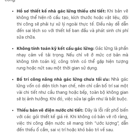
Hồ sơ thiết kế nhà gác lửng thiếu chi tiết:
Khi bản vẽ
không thể hiện rõ cấu tạo, kích thước hoặc vật liệu, đội
thi công sẽ phải tự xử lý ngoài thực tế. Điều này dễ dẫn
đến sai lệch so với thiết kế ban đầu và phát sinh chi phí
sửa chữa.
Không tính toán kỹ kết cấu gác lửng:
Gác lửng là phần
nhạy cảm về tải trọng. Nếu chỉ vẽ ở mức cơ bản mà
không tính toán kỹ, công trình có thể gặp hiện tượng
rung hoặc nứt sau một thời gian sử dụng.
Bố trí công năng nhà gác lửng chưa tối ưu:
Nhà gác
lửng vốn có diện tích hạn chế, nên chỉ cần bố trí sai một
vài chi tiết như cầu thang hoặc bếp, toàn bộ không gian
sẽ bị ảnh hưởng. Khi đó, việc sửa lại gần như là bắt buộc.
Thiếu bản vẽ điện nước chi tiết:
Đây là lỗi rất phổ biến
với các gói thiết kế giá rẻ. Khi không có bản vẽ rõ ràng,
việc thi công điện nước sẽ mang tính “ước lượng”, dẫn
đến thiếu ổ cắm, sai vị trí hoặc khó bảo trì về sau.