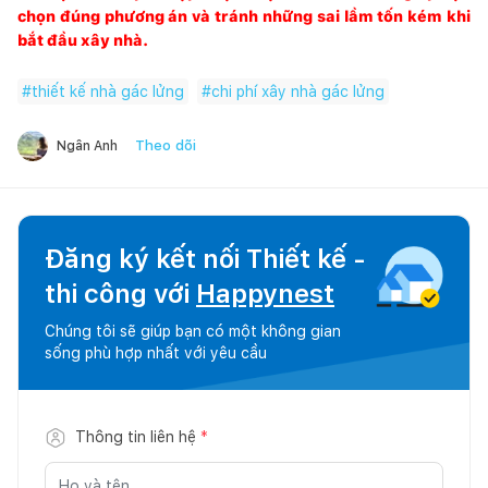
chọn đúng phương án và tránh những sai lầm tốn kém khi
bắt đầu xây nhà.
#
thiết kế nhà gác lửng
#
chi phí xây nhà gác lửng
Theo dõi
Ngân Anh
Đăng ký kết nối Thiết kế -
thi công với
Happynest
Chúng tôi sẽ giúp bạn có một không gian
sống phù hợp nhất với yêu cầu
Thông tin liên hệ
*