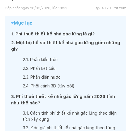
Cập nhật ngày
26/05/2026, lúc 13:52
4.173
lượt xem
Mục lục
1
.
Phí thuê thiết kế nhà gác lửng là gì?
2
.
Một bộ hồ sơ thiết kế nhà gác lửng gồm những
gì?
2
.
1
.
Phần kiến trúc
2
.
2
.
Phần kết cấu
2
.
3
.
Phần điện nước
2
.
4
.
Phối cảnh 3D (tùy gói)
3
.
Phí thuê thiết kế nhà gác lửng năm 2026 tính
như thế nào?
3
.
1
.
Cách tính phí thiết kế nhà gác lửng theo diện
tích xây dựng
3
.
2
.
Đơn giá phí thiết kế nhà gác lửng theo từng