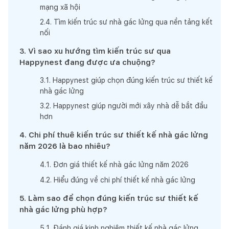
mạng xã hội
2
.
4
.
Tìm kiến trúc sư nhà gác lửng qua nền tảng kết
nối
3
.
Vì sao xu hướng tìm kiến trúc sư qua
Happynest đang được ưa chuộng?
3
.
1
.
Happynest giúp chọn đúng kiến trúc sư thiết kế
nhà gác lửng
3
.
2
.
Happynest giúp người mới xây nhà dễ bắt đầu
hơn
4
.
Chi phí thuê kiến trúc sư thiết kế nhà gác lửng
năm 2026 là bao nhiêu?
4
.
1
.
Đơn giá thiết kế nhà gác lửng năm 2026
4
.
2
.
Hiểu đúng về chi phí thiết kế nhà gác lửng
5
.
Làm sao để chọn đúng kiến trúc sư thiết kế
nhà gác lửng phù hợp?
5
.
1
.
Đánh giá kinh nghiệm thiết kế nhà gác lửng