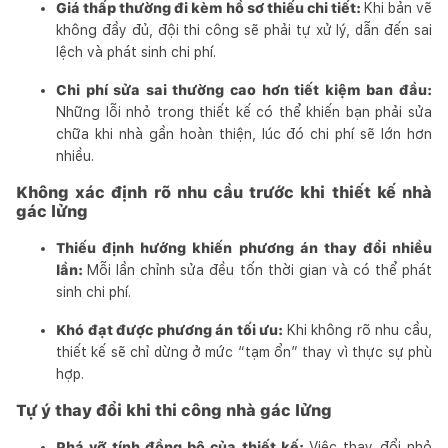
Giá thấp thường đi kèm hồ sơ thiếu chi tiết:
Khi bản vẽ
không đầy đủ, đội thi công sẽ phải tự xử lý, dẫn đến sai
lệch và phát sinh chi phí.
Chi phí sửa sai thường cao hơn tiết kiệm ban đầu:
Những lỗi nhỏ trong thiết kế có thể khiến bạn phải sửa
chữa khi nhà gần hoàn thiện, lúc đó chi phí sẽ lớn hơn
nhiều.
Không xác định rõ nhu cầu trước khi thiết kế nhà
gác lửng
Thiếu định hướng khiến phương án thay đổi nhiều
lần:
Mỗi lần chỉnh sửa đều tốn thời gian và có thể phát
sinh chi phí.
Khó đạt được phương án tối ưu:
Khi không rõ nhu cầu,
thiết kế sẽ chỉ dừng ở mức “tạm ổn” thay vì thực sự phù
hợp.
Tự ý thay đổi khi thi công nhà gác lửng
Phá vỡ tính đồng bộ của thiết kế:
Việc thay đổi nhỏ