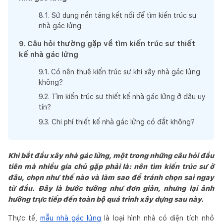
8
.
1
.
Sử dụng nền tảng kết nối để tìm kiến trúc sư
nhà gác lửng
9
.
Câu hỏi thường gặp về tìm kiến trúc sư thiết
kế nhà gác lửng
9
.
1
.
Có nên thuê kiến trúc sư khi xây nhà gác lửng
không?
9
.
2
.
Tìm kiến trúc sư thiết kế nhà gác lửng ở đâu uy
tín?
9
.
3
.
Chi phí thiết kế nhà gác lửng có đắt không?
Khi bắt đầu xây nhà gác lửng, một trong những câu hỏi đầu
tiên mà nhiều gia chủ gặp phải là: nên tìm kiến trúc sư ở
đâu, chọn như thế nào và làm sao để tránh chọn sai ngay
từ đầu. Đây là bước tưởng như đơn giản, nhưng lại ảnh
hưởng trực tiếp đến toàn bộ quá trình xây dựng sau này.
Thực tế,
mẫu nhà gác lửng
là loại hình nhà có diện tích nhỏ