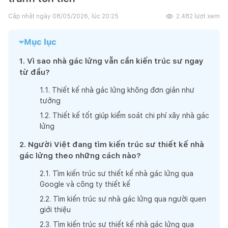
Cập nhật ngày
08/05/2026, lúc 20:25
2.482
lượt xem
Mục lục
1
.
Vì sao nhà gác lửng vẫn cần kiến trúc sư ngay
từ đầu?
1
.
1
.
Thiết kế nhà gác lửng không đơn giản như
tưởng
1
.
2
.
Thiết kế tốt giúp kiểm soát chi phí xây nhà gác
lửng
2
.
Người Việt đang tìm kiến trúc sư thiết kế nhà
gác lửng theo những cách nào?
2
.
1
.
Tìm kiến trúc sư thiết kế nhà gác lửng qua
Google và công ty thiết kế
2
.
2
.
Tìm kiến trúc sư nhà gác lửng qua người quen
giới thiệu
2
.
3
.
Tìm kiến trúc sư thiết kế nhà gác lửng qua