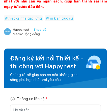
nhất với nhu cầu và ngân sách, giúp bạn tránh sai lầm
ngay từ bước đầu tiên.
#
thiết kế nhà gác lửng
#
tìm kiến trúc sư
Theo dõi
Happynest
Media/ Cộng đồng
Đăng ký kết nối Thiết kế -
thi công với
Happynest
Chúng tôi sẽ giúp bạn có một không gian
sống phù hợp nhất với yêu cầu
Thông tin liên hệ
*