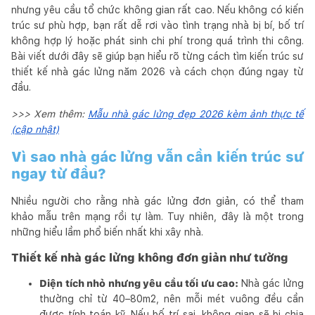
nhưng yêu cầu tổ chức không gian rất cao. Nếu không có kiến
trúc sư phù hợp, bạn rất dễ rơi vào tình trạng nhà bị bí, bố trí
không hợp lý hoặc phát sinh chi phí trong quá trình thi công.
Bài viết dưới đây sẽ giúp bạn hiểu rõ từng cách tìm kiến trúc sư
thiết kế nhà gác lửng năm 2026 và cách chọn đúng ngay từ
đầu.
>>> Xem thêm:
Mẫu nhà gác lửng đẹp 2026 kèm ảnh thực tế
(cập nhật)
Vì sao nhà gác lửng vẫn cần kiến trúc sư
ngay từ đầu?
Nhiều người cho rằng nhà gác lửng đơn giản, có thể tham
khảo mẫu trên mạng rồi tự làm. Tuy nhiên, đây là một trong
những hiểu lầm phổ biến nhất khi xây nhà.
Thiết kế nhà gác lửng không đơn giản như tưởng
Diện tích nhỏ nhưng yêu cầu tối ưu cao:
Nhà gác lửng
thường chỉ từ 40–80m2, nên mỗi mét vuông đều cần
được tính toán kỹ. Nếu bố trí sai, không gian sẽ bị chia