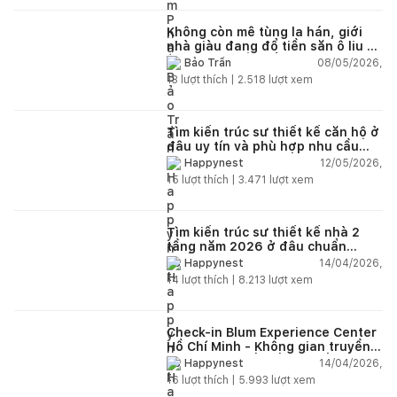
Không còn mê tùng la hán, giới
nhà giàu đang đổ tiền săn ô liu cổ
thụ từ châu Âu về ban công
08/05/2026,
Bảo Trần
13
lượt thích |
2.518
lượt xem
Tìm kiến trúc sư thiết kế căn hộ ở
đâu uy tín và phù hợp nhu cầu
năm 2026?
12/05/2026,
Happynest
15
lượt thích |
3.471
lượt xem
Tìm kiến trúc sư thiết kế nhà 2
tầng năm 2026 ở đâu chuẩn
nhất?
14/04/2026,
Happynest
14
lượt thích |
8.213
lượt xem
Check-in Blum Experience Center
Hồ Chí Minh - Không gian truyền
cảm hứng thiết kế nội thất
14/04/2026,
Happynest
16
lượt thích |
5.993
lượt xem