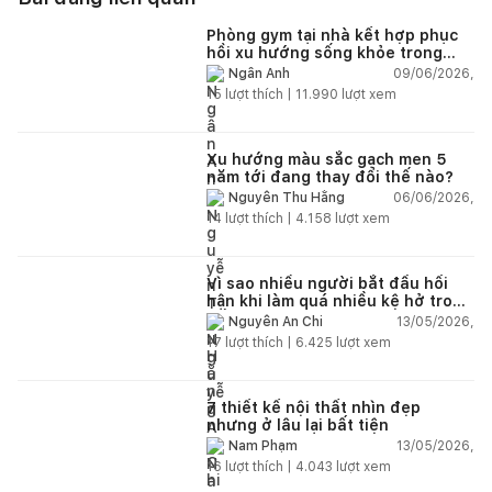
Phòng gym tại nhà kết hợp phục
hồi xu hướng sống khỏe trong
nhà hiện đại
09/06/2026,
Ngân Anh
15
lượt thích |
11.990
lượt xem
Xu hướng màu sắc gạch men 5
năm tới đang thay đổi thế nào?
06/06/2026,
Nguyễn Thu Hằng
14
lượt thích |
4.158
lượt xem
Vì sao nhiều người bắt đầu hối
hận khi làm quá nhiều kệ hở trong
bếp?
13/05/2026,
Nguyễn An Chi
17
lượt thích |
6.425
lượt xem
7 thiết kế nội thất nhìn đẹp
nhưng ở lâu lại bất tiện
13/05/2026,
Nam Phạm
16
lượt thích |
4.043
lượt xem