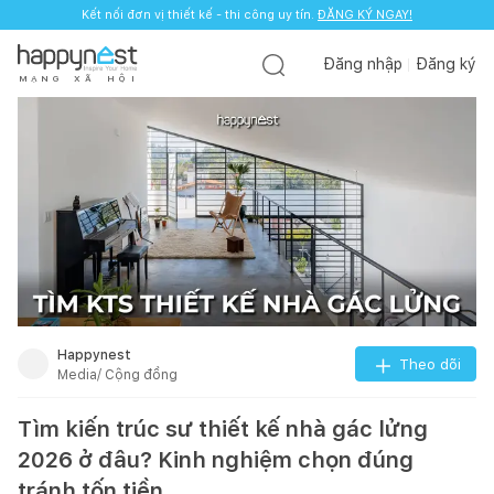
Kết nối đơn vị thiết kế - thi công uy tín.
ĐĂNG KÝ NGAY!
Đăng nhập
Đăng ký
M
Ạ
N
G
X
Ã
H
Ộ
I
Happynest
Theo dõi
Media/ Cộng đồng
Tìm kiến trúc sư thiết kế nhà gác lửng
2026 ở đâu? Kinh nghiệm chọn đúng
tránh tốn tiền