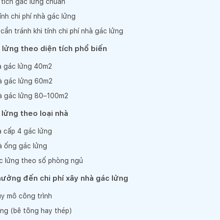
 tích gác lửng chuẩn
tính chi phí nhà gác lửng
cần tránh khi tính chi phí nhà gác lửng
 lửng theo diện tích phổ biến
hà gác lửng 40m2
hà gác lửng 60m2
hà gác lửng 80–100m2
 lửng theo loại nhà
à cấp 4 gác lửng
hà ống gác lửng
ác lửng theo số phòng ngủ
ưởng đến chi phí xây nhà gác lửng
uy mô công trình
ửng (bê tông hay thép)