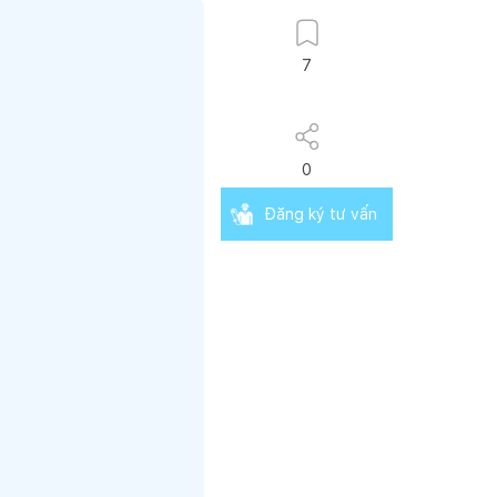
7
0
Đăng ký tư vấn