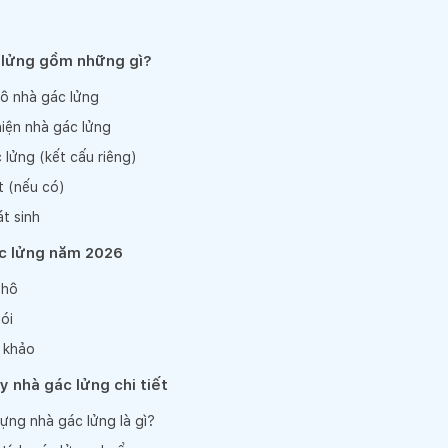
c lửng gồm những gì?
hô nhà gác lửng
hiện nhà gác lửng
c lửng (kết cấu riêng)
ất (nếu có)
át sinh
ác lửng năm 2026
thô
ói
 khảo
ây nhà gác lửng chi tiết
dựng nhà gác lửng là gì?