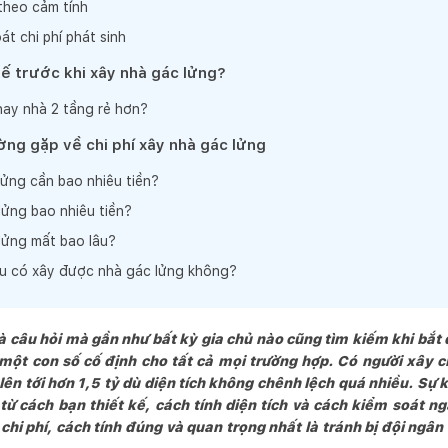
 theo cảm tính
t chi phí phát sinh
kế trước khi xây nhà gác lửng?
hay nhà 2 tầng rẻ hơn?
ờng gặp về chi phí xây nhà gác lửng
ửng cần bao nhiêu tiền?
lửng bao nhiêu tiền?
lửng mất bao lâu?
u có xây được nhà gác lửng không?
à câu hỏi mà gần như bất kỳ gia chủ nào cũng tìm kiếm khi bắt
một con số cố định cho tất cả mọi trường hợp. Có người xây 
lên tới hơn 1,5 tỷ dù diện tích không chênh lệch quá nhiều. Sự
từ cách bạn thiết kế, cách tính diện tích và cách kiểm soát ng
 chi phí, cách tính đúng và quan trọng nhất là tránh bị đội ngân