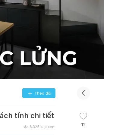
Theo dõi
ch tính chi tiết
12
6.325
lượt xem