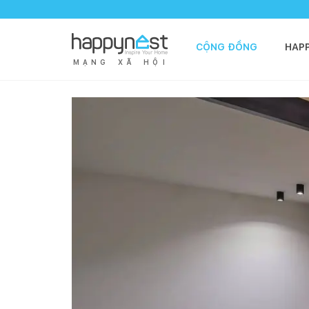
CỘNG ĐỒNG
HAP
M
Ạ
N
G
X
Ã
H
Ộ
I