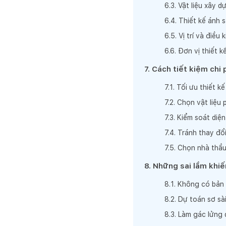
6
.
3
.
Vật liệu xây d
6
.
4
.
Thiết kế ánh 
6
.
5
.
Vị trí và điều 
6
.
6
.
Đơn vị thiết k
7
.
Cách tiết kiệm chi 
7
.
1
.
Tối ưu thiết k
7
.
2
.
Chọn vật liệu 
7
.
3
.
Kiểm soát diện
7
.
4
.
Tránh thay đổi
7
.
5
.
Chọn nhà thầu 
8
.
Những sai lầm khiến
8
.
1
.
Không có bản v
8
.
2
.
Dự toán sơ sài
8
.
3
.
Làm gác lửng 