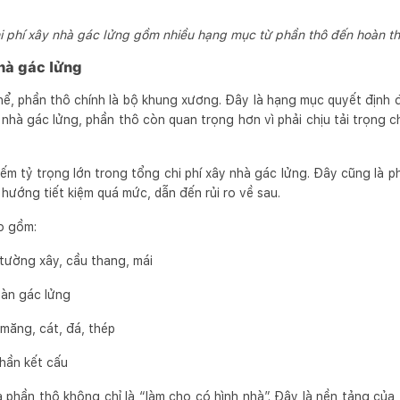
i phí xây nhà gác lửng gồm nhiều hạng mục từ phần thô đến hoàn th
nhà gác lửng
hể, phần thô chính là bộ khung xương. Đây là hạng mục quyết định 
i nhà gác lửng, phần thô còn quan trọng hơn vì phải chịu tải trọng 
ếm tỷ trọng lớn trong tổng chi phí xây nhà gác lửng. Đây cũng là ph
 hướng tiết kiệm quá mức, dẫn đến rủi ro về sau.
o gồm:
tường xây, cầu thang, mái
sàn gác lửng
 măng, cát, đá, thép
hần kết cấu
 phần thô không chỉ là “làm cho có hình nhà”. Đây là nền tảng của