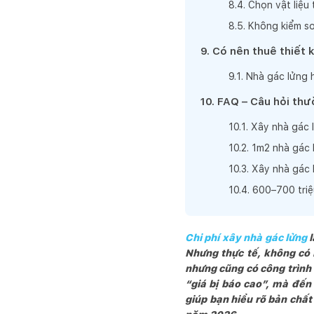
8
.
4
.
Chọn vật liệu
8
.
5
.
Không kiểm soá
9
.
Có nên thuê thiết 
9
.
1
.
Nhà gác lửng 
10
.
FAQ – Câu hỏi thư
10
.
1
.
Xây nhà gác l
10
.
2
.
1m2 nhà gác 
10
.
3
.
Xây nhà gác 
10
.
4
.
600–700 triệ
Chi phí xây nhà gác lửng
l
Nhưng thực tế, không có 
nhưng cũng có công trình 
“giá bị báo cao”, mà đến 
giúp bạn hiểu rõ bản chất