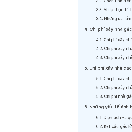
3
.
2
.
Cách tính diện
3
.
3
.
Ví dụ thực tế 
3
.
4
.
Những sai lầm 
4
.
Chi phí xây nhà gác
4
.
1
.
Chi phí xây n
4
.
2
.
Chi phí xây n
4
.
3
.
Chi phí xây n
5
.
Chi phí xây nhà gác
5
.
1
.
Chi phí xây nh
5
.
2
.
Chi phí xây n
5
.
3
.
Chi phí nhà g
6
.
Những yếu tố ảnh h
6
.
1
.
Diện tích và q
6
.
2
.
Kết cấu gác l