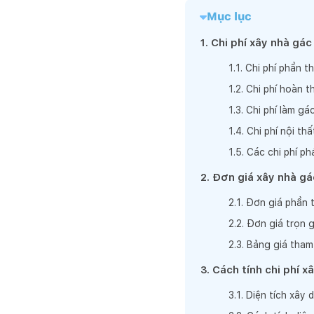
Mục lục
1
.
Chi phí xây nhà gá
1
.
1
.
Chi phí phần t
1
.
2
.
Chi phí hoàn t
1
.
3
.
Chi phí làm gá
1
.
4
.
Chi phí nội th
1
.
5
.
Các chi phí ph
2
.
Đơn giá xây nhà g
2
.
1
.
Đơn giá phần 
2
.
2
.
Đơn giá trọn g
2
.
3
.
Bảng giá tham
3
.
Cách tính chi phí x
3
.
1
.
Diện tích xây 