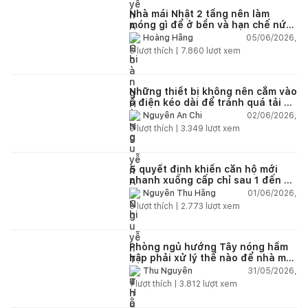
Nhà mái Nhật 2 tầng nên làm
móng gì để ở bền và hạn chế nứt
lún?
05/06/2026,
Hoàng Hằng
5
lượt thích |
7.860
lượt xem
Những thiết bị không nên cắm vào
ổ điện kéo dài để tránh quá tải và
chập cháy trong nhà
02/06/2026,
Nguyễn An Chi
9
lượt thích |
3.349
lượt xem
5 quyết định khiến căn hộ mới
nhanh xuống cấp chỉ sau 1 đến 2
năm
01/06/2026,
Nguyễn Thu Hằng
5
lượt thích |
2.773
lượt xem
Phòng ngủ hướng Tây nóng hầm
hập phải xử lý thế nào để nhà mát
hơn?
31/05/2026,
Thu Nguyễn
1
lượt thích |
3.812
lượt xem