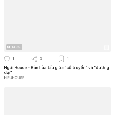
13.063
1
0
1
Ngơi House - Bản hòa tấu giữa "cổ truyền" và "đương
đại"
HIEUHOUSE