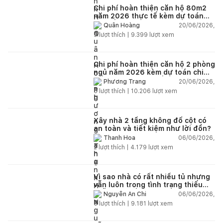
Chi phí hoàn thiện căn hộ 80m2
năm 2026 thực tế kèm dự toán
chi tiết từng hạng mục
20/06/2026,
Quân Hoàng
9
lượt thích |
9.399
lượt xem
Chi phí hoàn thiện căn hộ 2 phòng
ngủ năm 2026 kèm dự toán chi
tiết và ví dụ thực tế
20/06/2026,
Phương Trang
5
lượt thích |
10.206
lượt xem
Xây nhà 2 tầng không đổ cột có
an toàn và tiết kiệm như lời đồn?
06/06/2026,
Thanh Hoa
2
lượt thích |
4.179
lượt xem
Vì sao nhà có rất nhiều tủ nhưng
vẫn luôn trong tình trạng thiếu
chỗ chứa đồ?
06/06/2026,
Nguyễn An Chi
5
lượt thích |
9.181
lượt xem