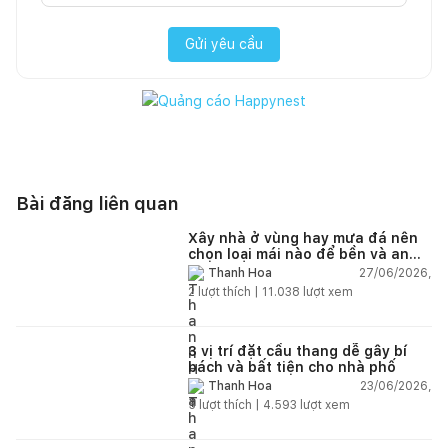
Gửi yêu cầu
Bài đăng liên quan
Xây nhà ở vùng hay mưa đá nên
chọn loại mái nào để bền và an
toàn?
27/06/2026,
Thanh Hoa
2
lượt thích |
11.038
lượt xem
3 vị trí đặt cầu thang dễ gây bí
bách và bất tiện cho nhà phố
23/06/2026,
Thanh Hoa
5
lượt thích |
4.593
lượt xem