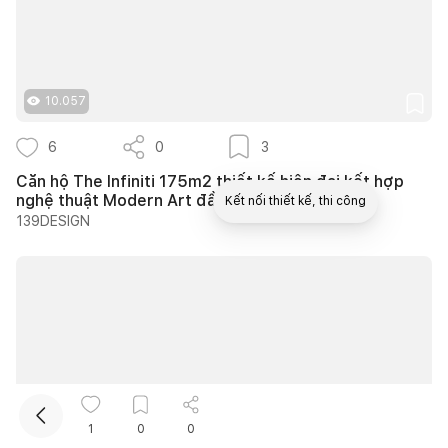
10.057
6
0
3
Căn hộ The Infiniti 175m2 thiết kế hiện đại kết hợp
nghệ thuật Modern Art đầy cảm xúc
Kết nối thiết kế, thi công
139DESIGN
Mua sắm hoàn thiện nhà
1
0
0
10.731