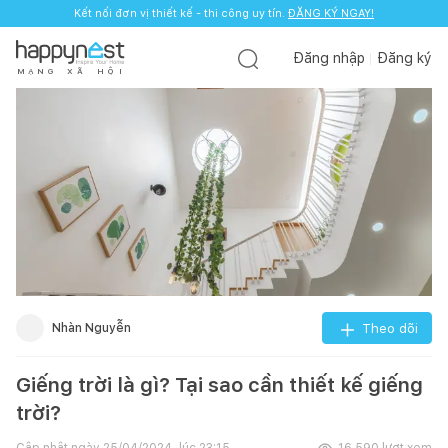
Kết nối đơn vị thiết kế - thi công uy tín.
ĐĂNG KÝ NGAY!
Đăng nhập
Đăng ký
M
Ạ
N
G
X
Ã
H
Ộ
I
Nhàn Nguyễn
Theo dõi
Giếng trời là gì? Tại sao cần thiết kế giếng
trời?
Cập nhật ngày
25/04/2024, lúc 23:15
16.590
lượt xem