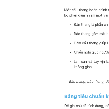
Một cầu thang hoàn chỉnh t
bộ phận đảm nhiệm một vai 
Bản thang là phần chị
Bậc thang gồm mặt bậ
Dầm cầu thang giúp li
Chiếu nghỉ giúp người
Lan can và tay vịn 
không gian.
Bản thang, bậc thang, dầ
Bảng tiêu chuẩn k
Để gia chủ dễ hình dung, c