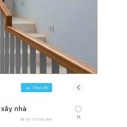
Theo dõi
 xây nhà
11
30.173
lượt xem