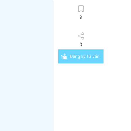
9
0
Đăng ký tư vấn