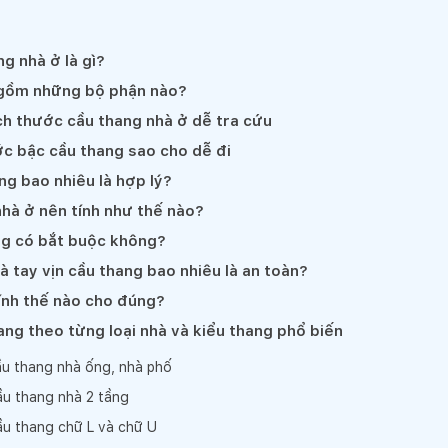
g nhà ở là gì?
 gồm những bộ phận nào?
ch thước cầu thang nhà ở dễ tra cứu
ớc bậc cầu thang sao cho dễ đi
ng bao nhiêu là hợp lý?
hà ở nên tính như thế nào?
ng có bắt buộc không?
à tay vịn cầu thang bao nhiêu là an toàn?
ính thế nào cho đúng?
ang theo từng loại nhà và kiểu thang phổ biến
ầu thang nhà ống, nhà phố
ầu thang nhà 2 tầng
ầu thang chữ L và chữ U