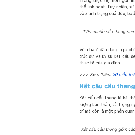
Trong thực tế, mỗi ngôi nh
thể linh hoạt. Tuy nhiên, s
vào tình trạng quá dốc, bướ
Tiêu chuẩn cầu thang nhà 
Với nhà ở dân dụng, gia chủ
trúc sư và kỹ sư kết cấu s
thực tế của gia đình.
>>>
Xem thêm:
20 mẫu thi
Kết cấu cầu than
Kết cấu cầu thang là hệ thố
lượng bản thân, tải trọng n
trí mà còn là một phần quan
Kết cấu cầu thang gồm các