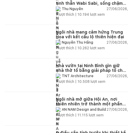
tinh thần Wabi Sabi, sống chậm
giữa thiên nhiên
27/06/2026,
Thu Nguyễn
1
lượt thích |
10.194
lượt xem
Ngôi nhà mang cảm hứng Trung
Hoa với kết cấu lộ thiên hiện đại
27/06/2026,
Nguyễn Thu Hằng
1
lượt thích |
10.262
lượt xem
Nhà vườn tại Ninh Bình gìn giữ
nhà thờ tổ bằng giải pháp tổ chức
lại không gian
27/06/2026,
TNT Architecture
1
lượt thích |
10.508
lượt xem
Ngôi nhà mở giữa Hội An, nơi
thiên nhiên trở thành một phần
của cuộc sống
27/06/2026,
AN NAM Design and Build
1
lượt thích |
11.115
lượt xem
5 điều cần tính trước khi thiết kế