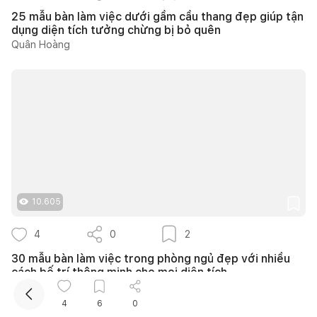
25 mẫu bàn làm việc dưới gầm cầu thang đẹp giúp tận
dụng diện tích tưởng chừng bị bỏ quên
Quân Hoàng
Kết nối thiết kế, thi công
Mua sắm hoàn thiện nhà
10.605
4
0
2
30 mẫu bàn làm việc trong phòng ngủ đẹp với nhiều
cách bố trí thông minh cho mọi diện tích
Phương Trang
4
6
0