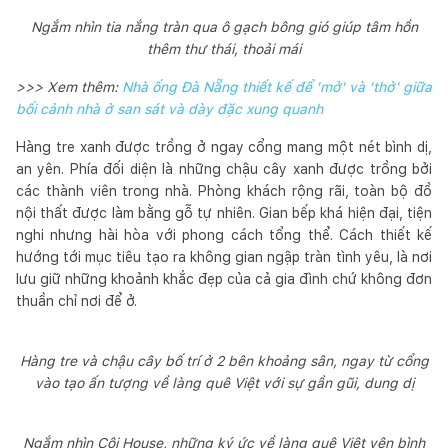
Ngắm nhìn tia nắng tràn qua ô gạch bông gió giúp tâm hồn
thêm thư thái, thoải mái
>>> Xem thêm:
Nhà ống Đà Nẵng thiết kế để 'mở' và 'thở' giữa
bối cảnh nhà ở san sát và dày đặc xung quanh
Hàng tre xanh được trồng ở ngay cổng mang một nét bình dị,
an yên. Phía đối diện là những chậu cây xanh được trồng bởi
các thành viên trong nhà. Phòng khách rộng rãi, toàn bộ đồ
nội thất được làm bằng gỗ tự nhiên. Gian bếp khá hiện đại, tiện
nghi nhưng hài hòa với phong cách tổng thể. Cách thiết kế
hướng tới mục tiêu tạo ra không gian ngập tràn tình yêu, là nơi
lưu giữ những khoảnh khắc đẹp của cả gia đình chứ không đơn
thuần chỉ nơi để ở.
Hàng tre và chậu cây bố trí ở 2 bên khoảng sân, ngay từ cổng
vào tạo ấn tượng về làng quê Việt với sự gần gũi, dung dị
Ngắm nhìn Cội House, những ký ức về làng quê Việt yên bình