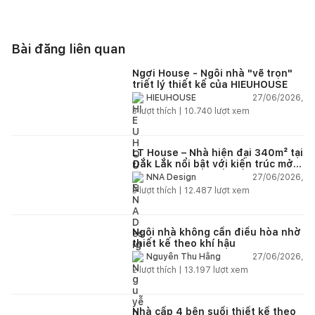
Bài đăng liên quan
Ngơi House - Ngôi nhà "vẽ trọn"
triết lý thiết kế của HIEUHOUSE
27/06/2026,
HIEUHOUSE
3
lượt thích |
10.740
lượt xem
LT House – Nhà hiện đại 340m² tại
Đắk Lắk nổi bật với kiến trúc mở
và hệ sân vườn kết nối thiên
27/06/2026,
NNA Design
nhiên
3
lượt thích |
12.487
lượt xem
Ngôi nhà không cần điều hòa nhờ
thiết kế theo khí hậu
27/06/2026,
Nguyễn Thu Hằng
2
lượt thích |
13.197
lượt xem
Nhà cấp 4 bên suối thiết kế theo