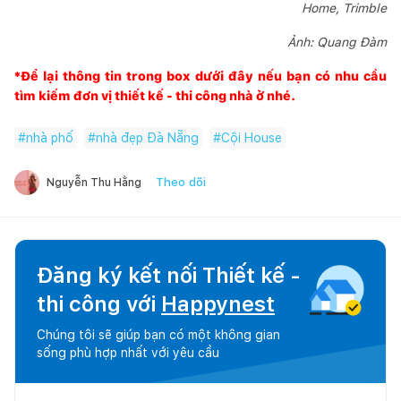
Home, Trimble
Ảnh: Quang Đàm
*Để lại thông tin trong box dưới đây nếu bạn có nhu cầu
tìm kiếm đơn vị thiết kế - thi công nhà ở nhé.
#
nhà phố
#
nhà đẹp Đà Nẵng
#
Cội House
Theo dõi
Nguyễn Thu Hằng
Đăng ký kết nối Thiết kế -
thi công với
Happynest
Chúng tôi sẽ giúp bạn có một không gian
sống phù hợp nhất với yêu cầu