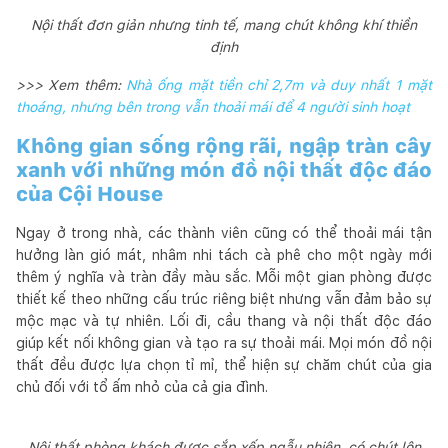
Nội thất đơn giản nhưng tinh tế, mang chút không khí thiền
định
>>> Xem thêm:
Nhà ống mặt tiền chỉ 2,7m và duy nhất 1 mặt
thoáng, nhưng bên trong vẫn thoải mái để 4 người sinh hoạt
Không gian sống rộng rãi, ngập tràn cây
xanh với những món đồ nội thất độc đáo
của Cội House
Ngay ở trong nhà, các thành viên cũng có thể thoải mái tận
hưởng làn gió mát, nhâm nhi tách cà phê cho một ngày mới
thêm ý nghĩa và tràn đầy màu sắc. Mỗi một gian phòng được
thiết kế theo những cấu trúc riêng biệt nhưng vẫn đảm bảo sự
mộc mạc và tự nhiên. Lối đi, cầu thang và nội thất độc đáo
giúp kết nối không gian và tạo ra sự thoải mái. Mọi món đồ nội
thất đều được lựa chọn tỉ mỉ, thể hiện sự chăm chút của gia
chủ đối với tổ ấm nhỏ của cả gia đình.
Nội thất phòng khách được sắp xếp ngẫu nhiên, có chút lộn