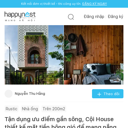
Kết nối đơn vị thiết kế - thi công uy tín.
ĐĂNG KÝ NGAY!
Đăng nhập
Đăng ký
M
Ạ
N
G
X
Ã
H
Ộ
I
Nguyễn Thu Hằng
Theo dõi
Rustic
Nhà ống
Trên 200m2
Tận dụng ưu điểm gần sông, Cội House
thiết kế mặt tiền bông gió để mang nắng