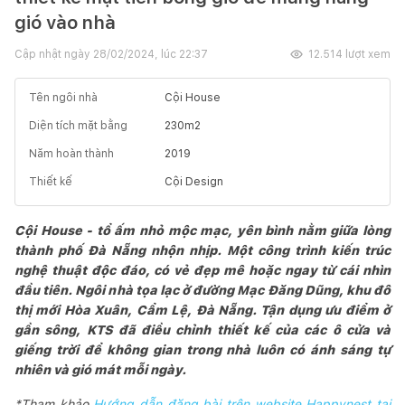
gió vào nhà
Cập nhật ngày
28/02/2024, lúc 22:37
12.514
lượt xem
Tên ngôi nhà
Cội House
Diện tích mặt bằng
230
m2
Năm hoàn thành
2019
Thiết kế
Cội Design
Cội House - tổ ấm nhỏ mộc mạc, yên bình nằm giữa lòng
thành phố Đà Nẵng nhộn nhịp. Một công trình kiến trúc
nghệ thuật độc đáo, có vẻ đẹp mê hoặc ngay từ cái nhìn
đầu tiên. Ngôi nhà tọa lạc ở đường Mạc Đăng Dũng, khu đô
thị mới Hòa Xuân, Cẩm Lệ, Đà Nẵng. Tận dụng ưu điểm ở
gần sông, KTS đã điều chỉnh thiết kế của các ô cửa và
giếng trời để không gian trong nhà luôn có ánh sáng tự
nhiên và gió mát mỗi ngày.
*Tham khảo
Hướng dẫn đăng bài trên website Happynest tại