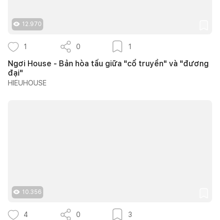
12.970
1
0
1
Ngơi House - Bản hòa tấu giữa "cổ truyền" và "đương
đại"
HIEUHOUSE
10.356
4
0
3