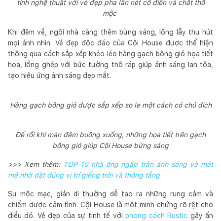
tính nghệ thuật với vẻ đẹp pha lẫn nét cổ điển và chất thô
mộc
Khi đêm về, ngôi nhà càng thêm bừng sáng, lộng lẫy thu hút
mọi ánh nhìn. Vẻ đẹp độc đáo của Cội House được thể hiện
thông qua cách sắp xếp khéo léo hàng gạch bông gió họa tiết
hoa, lồng ghép với bức tường thô ráp giúp ánh sáng lan tỏa,
tạo hiệu ứng ánh sáng đẹp mắt.
Hàng gạch bông gió được sắp xếp so le một cách có chủ đích
Để rồi khi màn đêm buông xuống, những họa tiết trên gạch
bông gió giúp Cội House bừng sáng
>>> Xem thêm:
TOP 10 nhà ống ngập tràn ánh sáng và mát
mẻ nhờ đặt đúng vị trí giếng trời và thông tầng
Sự mộc mạc, giản dị thường dễ tạo ra những rung cảm và
chiếm được cảm tình. Cội House là một minh chứng rõ rệt cho
điều đó. Vẻ đẹp của sự tinh tế với
phong cách Rustic
gây ấn