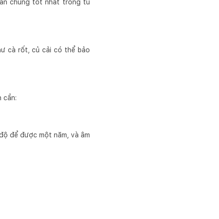
ản chúng tốt nhất trong tủ
ư cà rốt, củ cải có thể bảo
n cần:
0 độ để được một năm, và âm