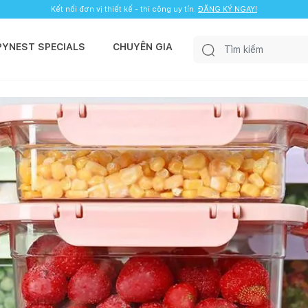
Kết nối đơn vị thiết kế - thi công uy tín.
ĐĂNG KÝ NGAY!
PYNEST SPECIALS
CHUYÊN GIA