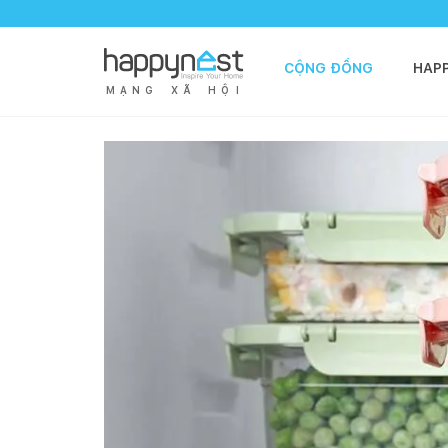
CỘNG ĐỒNG
HAP
M
Ạ
N
G
X
Ã
H
Ộ
I