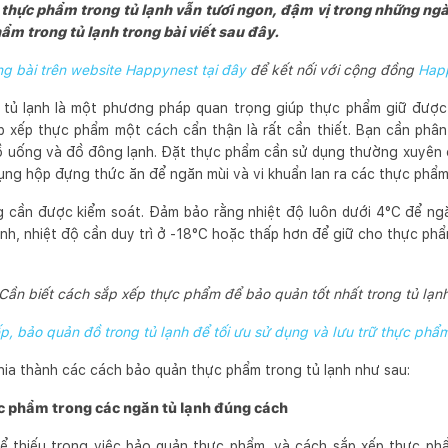
thực phẩm trong tủ lạnh vẫn tươi ngon, đậm vị trong những ng
m trong tủ lạnh trong bài viết sau đây.
 bài trên website Happynest tại đây
để kết nối với cộng đồng
Hap
tủ lạnh là một phương pháp quan trọng giúp thực phẩm giữ được
ắp xếp thực phẩm một cách cẩn thận là rất cần thiết. Bạn cần phâ
đồ uống và đồ đông lạnh. Đặt thực phẩm cần sử dụng thường xuyên 
dụng hộp đựng thức ăn để ngăn mùi và vi khuẩn lan ra các thực phẩm
g cần được kiểm soát. Đảm bảo rằng nhiệt độ luôn dưới 4°C để ngă
ạnh, nhiệt độ cần duy trì ở -18°C hoặc thấp hơn để giữ cho thực ph
Cần biết cách sắp xếp thực phẩm để bảo quản tốt nhất trong tủ lạn
p, bảo quản đồ trong tủ lạnh để tối ưu sử dụng và lưu trữ thực phẩ
hia thành các cách bảo quản thực phẩm trong tủ lạnh như sau:
c phẩm trong các ngăn tủ lạnh đúng cách
thể thiếu trong việc bảo quản thực phẩm, và cách sắp xếp thực p