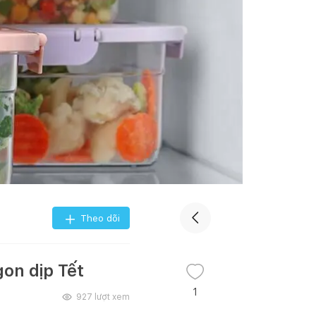
Theo dõi
on dịp Tết
1
927
lượt xem