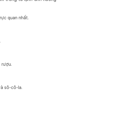
rực quan nhất.
.
à rượu.
à sô-cô-la.