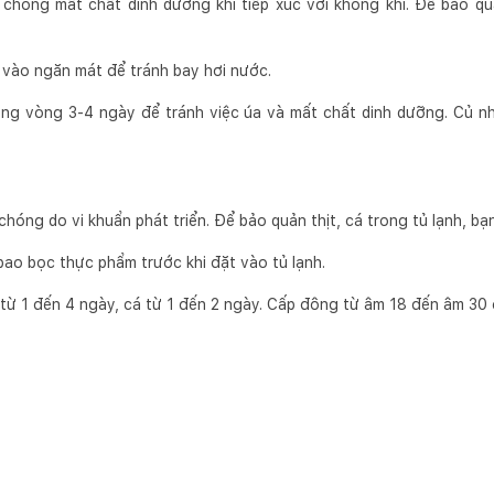
chóng mất chất dinh dưỡng khi tiếp xúc với không khí. Để bảo qu
ặt vào ngăn mát để tránh bay hơi nước.
ong vòng 3-4 ngày để tránh việc úa và mất chất dinh dưỡng. Củ nh
chóng do vi khuẩn phát triển. Để bảo quản thịt, cá trong tủ lạnh, bạ
bao bọc thực phẩm trước khi đặt vào tủ lạnh.
n từ 1 đến 4 ngày, cá từ 1 đến 2 ngày. Cấp đông từ âm 18 đến âm 3