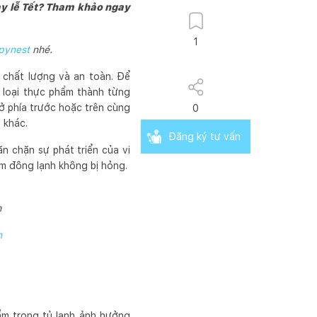
ày lễ Tết? Tham khảo ngay
1
pynest
nhé.
 chất lượng và an toàn. Để
n loại thực phẩm thành từng
ở phía trước hoặc trên cùng
0
 khác.
Đăng ký tư vấn
n chặn sự phát triển của vi
ẩm đông lạnh không bị hỏng.
h
m
hẩm trong tủ lạnh ảnh hưởng