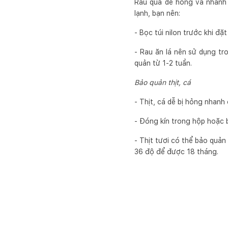
Rau quả dễ hỏng và nhanh 
lạnh, bạn nên:
- Bọc túi nilon trước khi đ
- Rau ăn lá nên sử dụng tr
quản từ 1-2 tuần.
Bảo quản thịt, cá
- Thịt, cá dễ bị hỏng nhanh 
- Đóng kín trong hộp hoặc 
- Thịt tươi có thể bảo quả
36 độ để được 18 tháng.