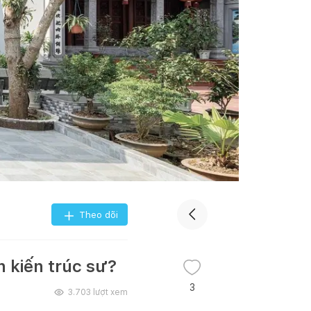
Theo dõi
 kiến trúc sư?
3
3.703
lượt xem