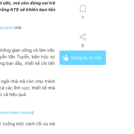
ơ ước, mà còn đóng vai trò
 rằng KTS sẽ khiến bạn tốn
1
pynest
nhé.
0
 không gian sống và làm việc
yễn Văn Tuyển, kiến trúc sư
Đăng ký tư vấn
 ban đầu, thiết kế chi tiết
a ngôi nhà mà còn chịu trách
ả các lĩnh vực, thiết kế nhà
o và hiệu quả.
onnichiwa House
)
 ý tưởng một cách tối ưu mà