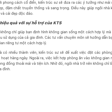
 phong cách cổ điển, kiến trúc sư sẽ đưa ra các ý tưởng như mái
p, đậm chất truyền thống và sang trọng. Điều này giúp ngôi nhà k
và cái đẹp độc đáo.
 hiệu quả với sự hỗ trợ của KTS
 không chỉ giúp bạn định hình không gian sống một cách hợp lý m
u sử dụng của cả gia đình. Các tư vấn chuyên môn sẽ hướng dẫn bạ
an riêng tư một cách hợp lý.
à có nhiều thành viên, kiến trúc sư sẽ đề xuất việc đặt các phò
h hoạt hàng ngày. Ngoài ra, việc kết hợp phòng ăn vào không gian n
ộng đồng thoải mái và tiện ích. Nhờ đó, ngôi nhà trở nên không chỉ l
a đình.