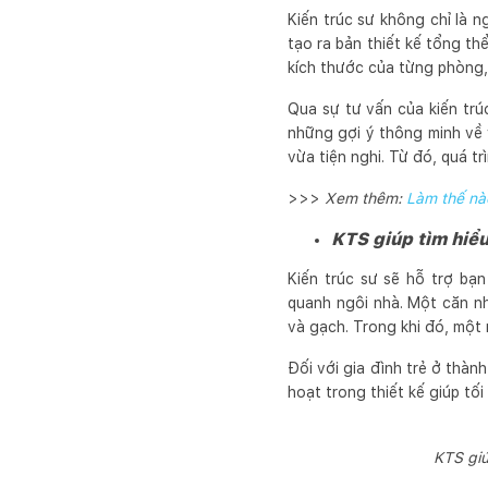
Kiến trúc sư không chỉ là n
tạo ra bản thiết kế tổng thể
kích thước của từng phòng, 
Qua sự tư vấn của kiến trú
những gợi ý thông minh về 
vừa tiện nghi. Từ đó, quá t
>>>
Xem thêm:
Làm thế nào
KTS giúp tìm hiể
Kiến trúc sư sẽ hỗ trợ bạ
quanh ngôi nhà. Một căn nh
và gạch. Trong khi đó, một 
Đối với gia đình trẻ ở thàn
hoạt trong thiết kế giúp tố
KTS giú