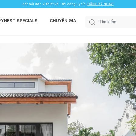
Kết nối đơn vị thiết kế - thi công uy tín.
ĐĂNG KÝ NGAY!
PYNEST SPECIALS
CHUYÊN GIA