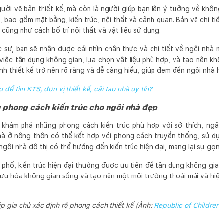
gười vẽ bản thiết kế, mà còn là người giúp bạn lên ý tưởng về khô
, bao gồm mặt bằng, kiến trúc, nội thất và cảnh quan. Bản vẽ chi tiết
cũng như cách bố trí nội thất và vật liệu sử dụng.
c sư, bạn sẽ nhận được cái nhìn chân thực và chi tiết về ngôi nhà
việc tận dụng không gian, lựa chọn vật liệu phù hợp, và tạo nên k
rình thiết kế trở nên rõ ràng và dễ dàng hiểu, giúp đem đến ngôi nhà 
 để tìm KTS, đơn vị thiết kế, cải tạo nhà uy tín?
u phong cách kiến trúc cho ngôi nhà đẹp
n khám phá những phong cách kiến trúc phù hợp với sở thích, ng
à ở nông thôn có thể kết hợp với phong cách truyền thống, sử dụ
ngôi nhà đô thị có thể hướng đến kiến trúc hiện đại, mang lại sự g
h phố, kiến trúc hiện đại thường được ưu tiên để tận dụng không gia
i ưu hóa không gian sống và tạo nên một môi trường thoải mái và hiệ
p gia chủ xác định rõ phong cách thiết kế (Ảnh:
Republic of Childre