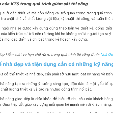
 của KTS trong quá trình giám sát thi công
 lại ở việc thiết kế mà còn đóng vai trò quan trọng trong quá trình
tra chặt chẽ về chất lượng vật liệu, kỹ thuật thi công, và tuân thủ 
g ngôi nhà sẽ được xây dựng đúng theo bản vẽ thiết kế, đồng thời
 của kiến trúc sư trở nên rõ ràng khi họ không chỉ là người tạo ra 
óa mọi đặc điểm và chi tiết trong kế hoạch xây dựng.
úp kiểm soát và hạn chế rủi ro trong quá trình thi công (Ảnh:
Nhà Qu
kế nhà đẹp và tiện dụng cần có những kỹ năn
sư có thể thiết kế nhà đẹp, cần phải sở hữu một loạt kỹ năng và kiế
Khả năng tạo ra những ý tưởng sáng tạo, độc đáo là một yếu tố q
 chất lượng thiết kế và tạo ra những công trình nổi bật.
 Khả năng giao tiếp là chìa khóa để hiểu rõ nhu cầu của khách hàn
. Giao tiếp tốt giúp xây dựng mối quan hệ mạnh mẽ với khách hàng.