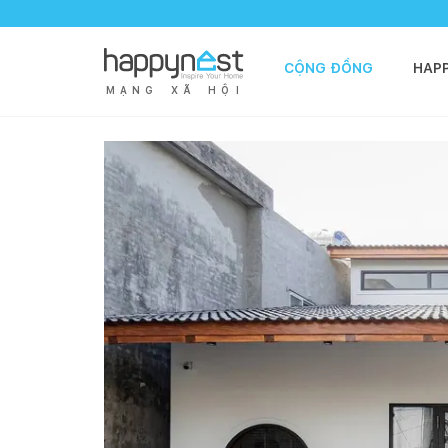
CỘNG ĐỒNG
HAP
M
Ạ
N
G
X
Ã
H
Ộ
I