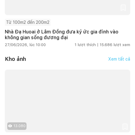
Từ 100m2 đến 200m2
Nhà Đạ Huoai ở Lâm Đồng đưa ký ức gia đình vào
không gian sống đương đại
27/06/2026, lúc 10:00
1
lượt thích |
15.686
lượt xem
Kho ảnh
Xem tất cả
13.080