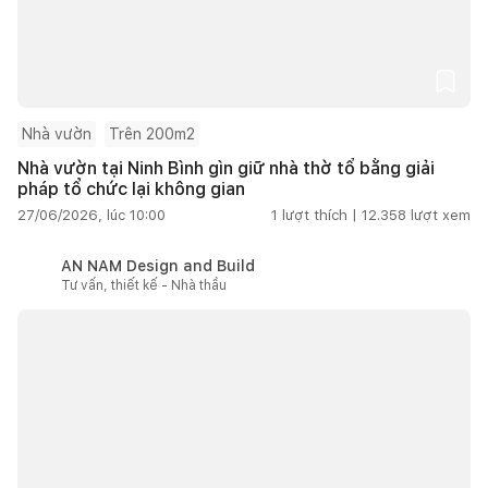
Nhà vườn
Trên 200m2
Nhà vườn tại Ninh Bình gìn giữ nhà thờ tổ bằng giải
pháp tổ chức lại không gian
27/06/2026, lúc 10:00
1
lượt thích |
12.358
lượt xem
AN NAM Design and Build
Tư vấn, thiết kế - Nhà thầu