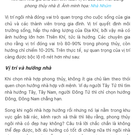
phong thủy nhà ở. Ảnh minh họa:
Nhà Nhúm
Vị trí ngôi nhà đóng vai trò quan trọng cho cuộc sống của gia
chủ và các thành viên trong gia đình. Vị trí quyết định môi
trường sống, hấp thụ năng lượng của Địa Khí, bởi vậy mà có
ảnh hưởng lớn hơn Thiên Khí, tức là hướng. Các chuyên gia
cho rằng vị trí đóng vai trò 80-90% trong phong thủy, còn
hướng chỉ chiếm 10-20%. Trên thực tế, sự quan trọng của vị trí
càng được bộc lộ rõ nét hơn như sau:
Vị trí và hướng nhà
Khi chọn nhà hợp phong thủy, không ít gia chủ làm theo thói
quen chọn hướng nhà hợp với mệnh. Ví dụ người Tây Tứ thì tìm
nhà hướng Tây, Tây Nam, người Đông Tứ thì chỉ chọn hướng
Đông, Đông Nam chẳng hạn.
Song khi ngôi nhà hợp hướng rồi nhưng nó lại nằm trong khu
vực gần bãi rác, kênh rạch xả thải thì liệu rằng, phong thủy
ngôi nhà có đẹp hay không? Câu trả lời chắc chắn là không
thể đẹp được, bởi dù hướng có tốt đi chăng nữa thì ngôi nhà