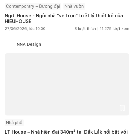
Contemporary – Đương đại
Nhà vườn
Ngơi House - Ngôi nhà "vẽ trọn" triết lý thiết kế của
HIEUHOUSE
27/06/2026, lúc 10:00
3
lượt thích |
11.278
lượt xem
NNA Design
Nhà phố
LT House – Nhà hiện đại 340m² tại Đắk Lắk nổi bật với