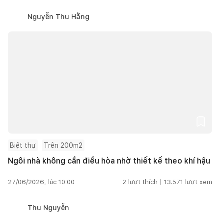
Nguyễn Thu Hằng
Biệt thự
Trên 200m2
Ngôi nhà không cần điều hòa nhờ thiết kế theo khí hậu
27/06/2026, lúc 10:00
2
lượt thích |
13.571
lượt xem
Thu Nguyễn