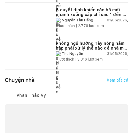
5 quyết định khiến căn hộ mới
nhanh xuống cấp chỉ sau 1 đến 2
năm
01/06/2026,
Nguyễn Thu Hằng
5
lượt thích |
2.776
lượt xem
Phòng ngủ hướng Tây nóng hầm
hập phải xử lý thế nào để nhà mát
hơn?
31/05/2026,
Thu Nguyễn
1
lượt thích |
3.816
lượt xem
Chuyện nhà
Xem tất cả
Phan Thảo Vy