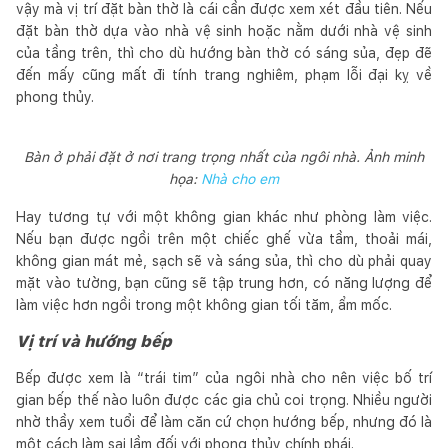
vậy mà vị trí đặt bàn thờ là cái cần được xem xét đầu tiên. Nếu
đặt bàn thờ dựa vào nhà vệ sinh hoặc nằm dưới nhà vệ sinh
của tầng trên, thì cho dù hướng bàn thờ có sáng sủa, đẹp đẽ
đến mấy cũng mất đi tính trang nghiêm, phạm lỗi đại kỵ về
phong thủy.
Bàn ở phải đặt ở nơi trang trọng nhất của ngôi nhà. Ảnh minh
họa:
Nhà cho em
Hay tương tự với một không gian khác như phòng làm việc.
Nếu bạn được ngồi trên một chiếc ghế vừa tầm, thoải mái,
không gian mát mẻ, sạch sẽ và sáng sủa, thì cho dù phải quay
mặt vào tường, bạn cũng sẽ tập trung hơn, có năng lượng để
làm việc hơn ngồi trong một không gian tối tăm, ẩm mốc.
Vị trí và hướng bếp
Bếp được xem là “trái tim” của ngôi nhà cho nên việc bố trí
gian bếp thế nào luôn được các gia chủ coi trọng. Nhiều người
nhờ thầy xem tuổi để làm căn cứ chọn hướng bếp, nhưng đó là
một cách làm sai lầm đối với phong thủy chính phái.