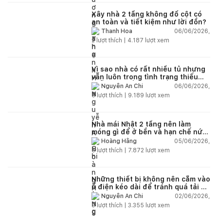
Xây nhà 2 tầng không đổ cột có
an toàn và tiết kiệm như lời đồn?
06/06/2026,
Thanh Hoa
2
lượt thích |
4.187
lượt xem
Vì sao nhà có rất nhiều tủ nhưng
vẫn luôn trong tình trạng thiếu
chỗ chứa đồ?
06/06/2026,
Nguyễn An Chi
5
lượt thích |
9.189
lượt xem
Nhà mái Nhật 2 tầng nên làm
móng gì để ở bền và hạn chế nứt
lún?
05/06/2026,
Hoàng Hằng
5
lượt thích |
7.872
lượt xem
Những thiết bị không nên cắm vào
ổ điện kéo dài để tránh quá tải và
chập cháy trong nhà
02/06/2026,
Nguyễn An Chi
9
lượt thích |
3.355
lượt xem