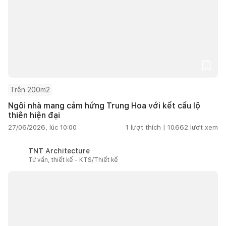
Trên 200m2
Ngôi nhà mang cảm hứng Trung Hoa với kết cấu lộ
thiên hiện đại
27/06/2026, lúc 10:00
1
lượt thích |
10.662
lượt xem
TNT Architecture
Tư vấn, thiết kế - KTS/Thiết kế