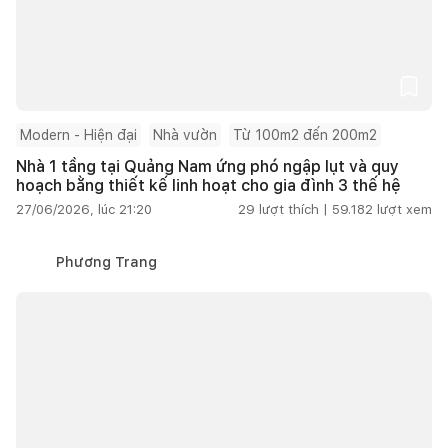
Modern - Hiện đại
Nhà vườn
Từ 100m2 đến 200m2
Nhà 1 tầng tại Quảng Nam ứng phó ngập lụt và quy
hoạch bằng thiết kế linh hoạt cho gia đình 3 thế hệ
27/06/2026, lúc 21:20
29
lượt thích |
59.182
lượt xem
Phương Trang