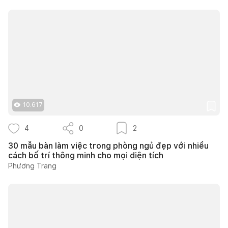
10.617
4
0
2
30 mẫu bàn làm việc trong phòng ngủ đẹp với nhiều
cách bố trí thông minh cho mọi diện tích
Phương Trang