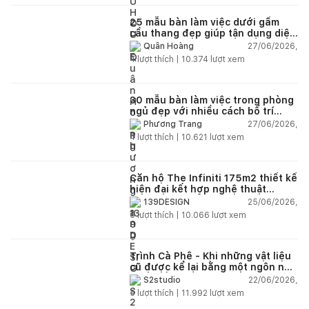
25 mẫu bàn làm việc dưới gầm
cầu thang đẹp giúp tận dụng diện
tích tưởng chừng bị bỏ quên
27/06/2026,
Quân Hoàng
4
lượt thích |
10.374
lượt xem
30 mẫu bàn làm việc trong phòng
ngủ đẹp với nhiều cách bố trí
thông minh cho mọi diện tích
27/06/2026,
Phương Trang
4
lượt thích |
10.621
lượt xem
Căn hộ The Infiniti 175m2 thiết kế
hiện đại kết hợp nghệ thuật
Modern Art đầy cảm xúc
25/06/2026,
139DESIGN
6
lượt thích |
10.066
lượt xem
Trình Cà Phê - Khi những vật liệu
cũ được kể lại bằng một ngôn ngữ
thiết kế mới
22/06/2026,
S2studio
5
lượt thích |
11.992
lượt xem