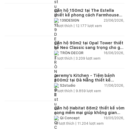
Căn hộ 150m2 tại The Estella
thiết kế phong cách Farmhouse
thanh lịch và ấm áp
23/06/2026,
139DESIGN
7
lượt thích |
12.177
lượt xem
Căn hộ 90m2 tại Opal Tower thiết
kế Neo Classic sang trọng cho gia
đình trẻ
16/06/2026,
TRÒN DECOR
8
lượt thích |
3.209
lượt xem
Jeremy’s Kitchen - Tiệm bánh
300m2 tại Đà Nẵng thiết kế
phong cách công nghiệp hiện đại
11/06/2026,
S2studio
ngập tràn ánh sáng tự nhiên
7
lượt thích |
9.859
lượt xem
Căn hộ Habitat 88m2 thiết kế vòm
cong mềm mại giúp không gian
sống hiện đại trở nên ấm áp hơn
19/05/2026,
Qi Concept
15
lượt thích |
11.204
lượt xem