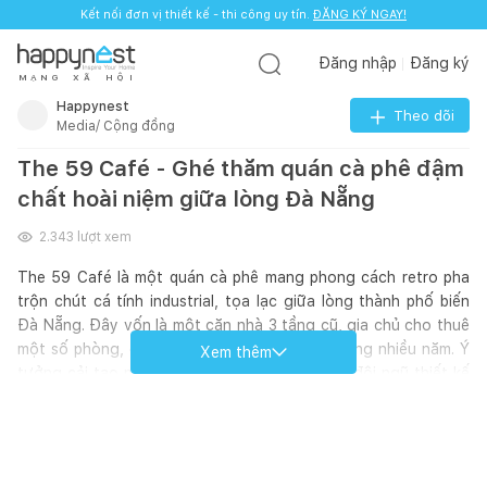
Kết nối đơn vị thiết kế - thi công uy tín.
ĐĂNG KÝ NGAY!
Đăng nhập
Đăng ký
M
Ạ
N
G
X
Ã
H
Ộ
I
Happynest
Theo dõi
Media/ Cộng đồng
The 59 Café - Ghé thăm quán cà phê đậm
chất hoài niệm giữa lòng Đà Nẵng
2.343
lượt xem
The 59 Café là một quán cà phê mang phong cách retro pha
trộn chút cá tính industrial, tọa lạc giữa lòng thành phố biến
Đà Nẵng. Đây vốn là một căn nhà 3 tầng cũ, gia chủ cho thuê
một số phòng, còn một số khu vực đã bỏ không nhiều năm. Ý
Xem thêm
tưởng cải tạo ngôi nhà này khá độc đáo, khi đội ngũ thiết kế
đã tận dụng chính nét mộc mạc, xưa cũ của ngôi nhà để tạo
nên không gian retro đầy trầm tư, hoài niệm, từ những vật liệu
như đá, gạch men cũ đến những vật dụng hoài cổ như băng
cát-xét, máy ảnh phim,... Đem đến sự thoải mái, thư giãn cho