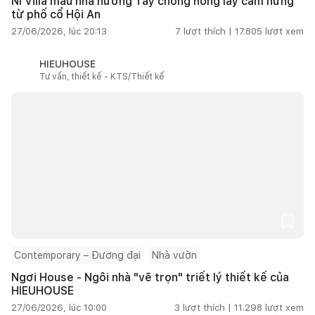
NI Villa mẫu nhà hướng Tây chống nóng lấy cảm hứng
từ phố cổ Hội An
27/06/2026, lúc 20:13
7
lượt thích |
17.805
lượt xem
HIEUHOUSE
Tư vấn, thiết kế - KTS/Thiết kế
Contemporary – Đương đại
Nhà vườn
Ngơi House - Ngôi nhà "vẽ trọn" triết lý thiết kế của
HIEUHOUSE
27/06/2026, lúc 10:00
3
lượt thích |
11.298
lượt xem