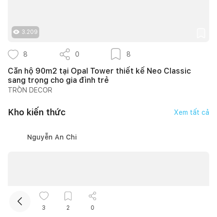
3.209
8
0
8
Căn hộ 90m2 tại Opal Tower thiết kế Neo Classic
sang trọng cho gia đình trẻ
TRÒN DECOR
Kết nối thiết kế, thi công
Kho kiến thức
Xem tất cả
Mua sắm hoàn thiện nhà
Nguyễn An Chi
3
2
0