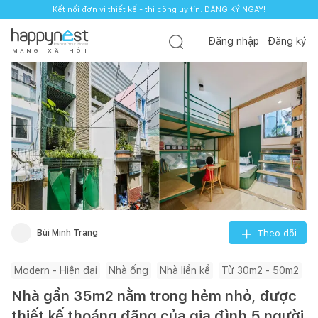
Kết nối đơn vị thiết kế - thi công uy tín.
ĐĂNG KÝ NGAY!
Đăng nhập
Đăng ký
M
Ạ
N
G
X
Ã
H
Ộ
I
Bùi Minh Trang
Theo dõi
Modern - Hiện đại
Nhà ống
Nhà liền kề
Từ 30m2 - 50m2
Nhà gần 35m2 nằm trong hẻm nhỏ, được
thiết kế thoáng đãng của gia đình 5 người