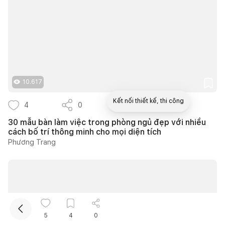
10.617
Kết nối thiết kế, thi công
4
0
2
30 mẫu bàn làm việc trong phòng ngủ đẹp với nhiều
cách bố trí thông minh cho mọi diện tích
Mua sắm hoàn thiện nhà
Phương Trang
5
4
0