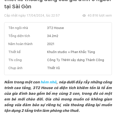
tại Sài Gòn
Cập nhật ngày
17/04/2024, lúc 22:57
40.816
lượt xem
Tên ngôi nhà
3T2 House
Tổng diện tích
34.2
m2
Năm hoàn thành
2021
Thiết kế
Khuôn studio + Phan Khắc Tùng
Thi công
Công Ty TNHH xây dựng Thành Công
Chụp ảnh
Thiết Vũ
Nằm trong một con
hẻm nhỏ
, nép dưới đầy rẫy những công
trình cao tầng, 3T2 House có diện tích khiêm tốn là tổ ấm
của gia đình bao gồm bố mẹ cùng 3 con, trong đó có một
em bé mới chào đời. Gia chủ mong muốn có không gian
sống vừa đảm bảo sự riêng tư, vừa thoáng đãng lại muốn
tận dụng 2 tầng trên làm phòng cho thuê.