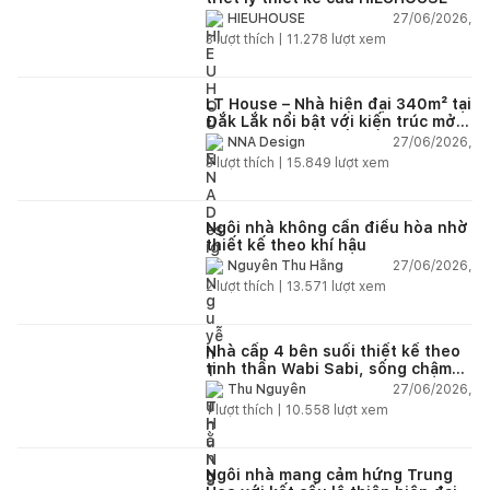
27/06/2026,
HIEUHOUSE
3
lượt thích |
11.278
lượt xem
LT House – Nhà hiện đại 340m² tại
Đắk Lắk nổi bật với kiến trúc mở
và hệ sân vườn kết nối thiên
27/06/2026,
NNA Design
nhiên
3
lượt thích |
15.849
lượt xem
Ngôi nhà không cần điều hòa nhờ
thiết kế theo khí hậu
27/06/2026,
Nguyễn Thu Hằng
2
lượt thích |
13.571
lượt xem
Nhà cấp 4 bên suối thiết kế theo
tinh thần Wabi Sabi, sống chậm
giữa thiên nhiên
27/06/2026,
Thu Nguyễn
1
lượt thích |
10.558
lượt xem
Ngôi nhà mang cảm hứng Trung