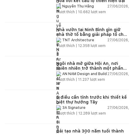
Hoa với kết cấu lộ thiên hiện đại
27/06/2026,
Nguyễn Thu Hằng
1
lượt thích |
10.662
lượt xem
Nhà vườn tại Ninh Bình gìn giữ
nhà thờ tổ bằng giải pháp tổ chức
lại không gian
27/06/2026,
TNT Architecture
1
lượt thích |
12.358
lượt xem
Ngôi nhà mở giữa Hội An, nơi
thiên nhiên trở thành một phần
của cuộc sống
27/06/2026,
AN NAM Design and Build
1
lượt thích |
11.237
lượt xem
5 điều cần tính trước khi thiết kế
biệt thự hướng Tây
27/06/2026,
3A Signature
2
lượt thích |
12.289
lượt xem
Cải tạo nhà 300 năm tuổi thành