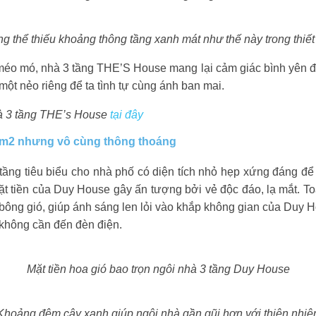
ng thể thiếu khoảng thông tầng xanh mát như thế này trong thiết
méo mó, nhà 3 tầng THE’S House mang lại cảm giác bình yên đến
một nẻo riêng để ta tình tự cùng ánh ban mai.
hà 3 tầng THE’s House
tại đây
38m2 nhưng vô cùng thông thoáng
ầng tiêu biểu cho nhà phố có diện tích nhỏ hẹp xứng đáng để 
t tiền của Duy House gây ấn tượng bởi vẻ độc đáo, lạ mắt. T
ng gió, giúp ánh sáng len lỏi vào khắp không gian của Duy Ho
không cần đến đèn điện.
Mặt tiền hoa gió bao trọn ngôi nhà 3 tầng Duy House
Khoảng đệm cây xanh giúp ngôi nhà gần gũi hơn với thiên nhiê