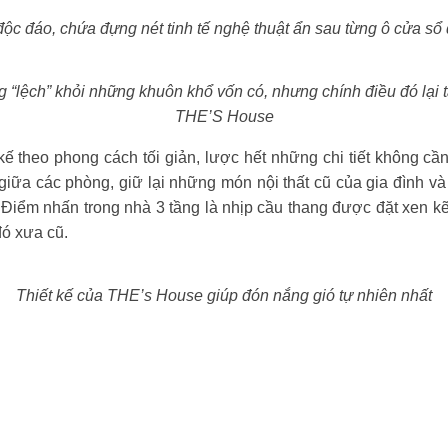
 độc đáo,
chứa đựng nét tinh tế nghệ thuật ẩn sau từng ô cửa sổ
ng “lệch” khỏi những khuôn khổ vốn có, nhưng chính điều đó lại 
THE’S House
ế theo phong cách tối giản, lược hết những chi tiết không cần
 giữa các phòng, giữ lại những món nội thất cũ của gia đình v
. Điểm nhấn trong nhà 3 tầng là nhịp cầu thang được đặt xen 
đó xưa cũ.
Thiết kế của THE’s House giúp đón nắng gió tự nhiên nhất