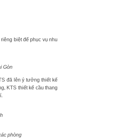
riêng biệt để phục vụ nhu
ài Gòn
S đã lên ý tưởng thiết kế
ng, KTS thiết kế cầu thang
í.
ch
 các phòng