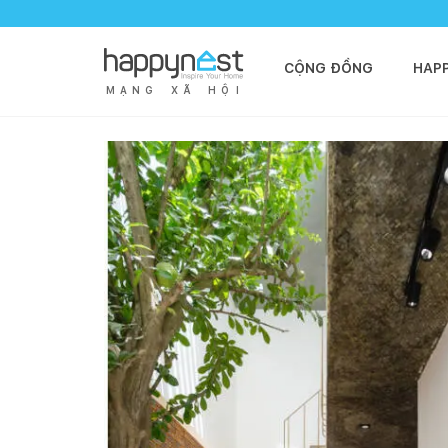
CỘNG ĐỒNG
HAP
M
Ạ
N
G
X
Ã
H
Ộ
I