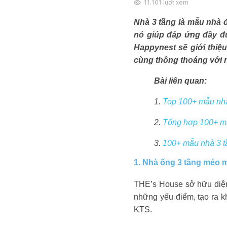
11.101
lượt xem
Nhà 3 tầng là mẫu nhà đ
nó giúp đáp ứng đầy đủ 
Happynest sẽ giới thiệ
cùng thông thoáng với 
Bài liên quan:
1.
Top 100+ mẫu nhà 
2.
Tổng hợp 100+ mẫ
3.
100+ mẫu nhà 3 tầ
1. Nhà ống 3 tầng méo m
THE’s House sở hữu diện
những yếu điểm, tạo ra k
KTS.