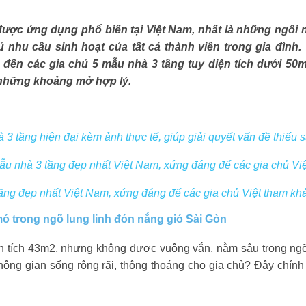
ược ứng dụng phổ biến tại Việt Nam, nhất là những ngôi n
nhu cầu sinh hoạt của tất cả thành viên trong gia đình. 
u đến các gia chủ 5 mẫu nhà 3 tầng tuy diện tích dưới 5
những khoảng mở hợp lý.
3 tầng hiện đại kèm ảnh thực tế, giúp giải quyết vấn đề thiếu 
u nhà 3 tầng đẹp nhất Việt Nam, xứng đáng để các gia chủ Việ
ng đẹp nhất Việt Nam, xứng đáng để các gia chủ Việt tham khả
ó trong ngõ lung linh đón nắng gió Sài Gòn
 tích 43m2, nhưng không được vuông vắn, nằm sâu trong ng
hông gian sống rộng rãi, thông thoáng cho gia chủ? Đây chính