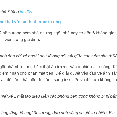
 nhà 3 tầng
tại đây
nổi bật với tạo hình như tổ ong
2 nằm trong hẻm nhỏ nhưng ngôi nhà này có đến 6 không gian 
h viên trong gia đình.
nhà ống với vẻ ngoài như tổ ong nổi bật giữa con hẻm nhỏ ở S
i nhà nhỏ trong hẻm thật ấn tượng và có nhiều ánh sáng, KT
o điểm nhấn cho phần mặt tiền. Để giải quyết yêu cầu về ánh sá
 sau để căn nhà luôn đón ánh sáng tự nhiên và đối lưu không kh
hiết kế 2 mặt tạo điều kiện các phòng bên trong không bị bí bá
ông tầng “tổ ong” ấn tượng, đưa ánh sáng và gió tự nhiên đến