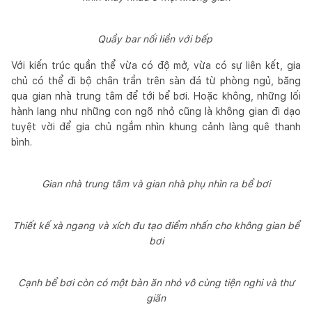
Quầy bar nối liền với bếp
Với kiến trúc quần thể vừa có độ mở, vừa có sự liên kết, gia
chủ có thể đi bộ chân trần trên sàn đá từ phòng ngủ, băng
qua gian nhà trung tâm để tới bể bơi. Hoặc không, những lối
hành lang như những con ngõ nhỏ cũng là không gian đi dạo
tuyệt vời để gia chủ ngắm nhìn khung cảnh làng quê thanh
bình.
Gian nhà trung tâm và gian nhà phụ nhìn ra bể bơi
Thiết kế xà ngang và xích đu tạo điểm nhấn cho không gian bể
bơi
Cạnh bể bơi còn có một bàn ăn nhỏ vô cùng tiện nghi và thư
giãn