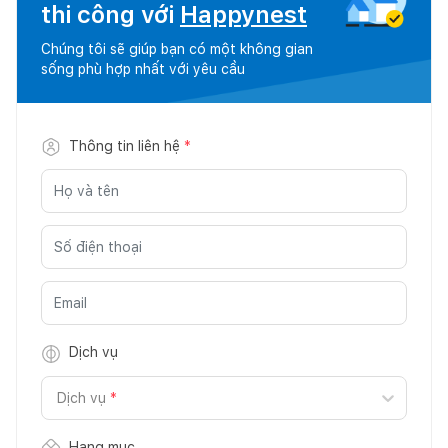
thi công với
Happynest
Chúng tôi sẽ giúp bạn có một không gian
sống phù hợp nhất với yêu cầu
Thông tin liên hệ
*
Dịch vụ
Dịch vụ
*
Hạng mục