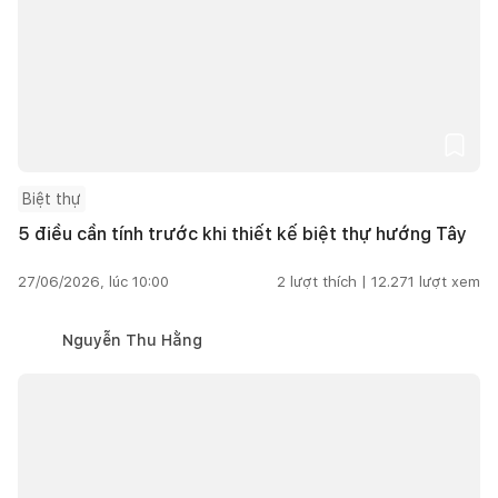
Biệt thự
5 điều cần tính trước khi thiết kế biệt thự hướng Tây
27/06/2026, lúc 10:00
2
lượt thích |
12.271
lượt xem
Nguyễn Thu Hằng