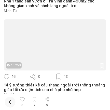
Nhà 1 tầng sân vườn ở Trà Vinh dành 450m2 cho
không gian xanh và hành lang ngoài trời
Minh Tú
Kết nối thiết kế, thi công
Mua sắm hoàn thiện nhà
10.258
16
0
13
14 ý tưởng thiết kế cầu thang ngoài trời thông thoáng
giúp tối ưu diện tích cho nhà phố nhỏ hẹp
Như Ý
6
2
0