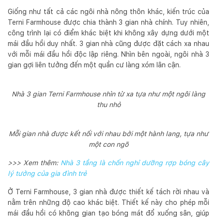
Giống như tất cả các ngôi nhà nông thôn khác, kiến trúc của
Terni Farmhouse được chia thành 3 gian nhà chính. Tuy nhiên,
công trình lại có điểm khác biệt khi không xây dựng dưới một
mái đầu hồi duy nhất. 3 gian nhà cũng được đặt cách xa nhau
với mỗi mái đầu hồi độc lập riêng. Nhìn bên ngoài, ngôi nhà 3
gian gợi liên tưởng đến một quần cư làng xóm lân cận.
Nhà 3 gian Terni Farmhouse nhìn từ xa tựa như một ngôi làng
thu nhỏ
Mỗi gian nhà được kết nối với nhau bởi một hành lang, tựa như
một con ngõ
>>> Xem thêm:
Nhà 3 tầng là chốn nghỉ dưỡng rợp bóng cây
lý tưởng của gia đình trẻ
Ở Terni Farmhouse, 3 gian nhà được thiết kế tách rời nhau và
nằm trên những độ cao khác biệt. Thiết kế này cho phép mỗi
mái đầu hồi có không gian tạo bóng mát đổ xuống sân, giúp