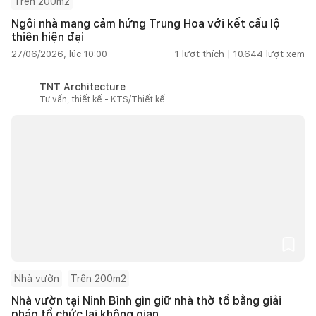
Trên 200m2
Ngôi nhà mang cảm hứng Trung Hoa với kết cấu lộ
thiên hiện đại
27/06/2026, lúc 10:00
1
lượt thích |
10.644
lượt xem
TNT Architecture
Tư vấn, thiết kế - KTS/Thiết kế
Nhà vườn
Trên 200m2
Nhà vườn tại Ninh Bình gìn giữ nhà thờ tổ bằng giải
pháp tổ chức lại không gian