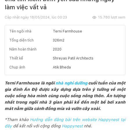
làm việc vất vả
Cập nhật ngày
18/05/2024, lúc 00:23
15.780
lượt xem
Tên ngôi nhà
Terni Farmhouse
Tổng diện tích
326
m2
Năm hoàn thành
2020
Thiết kế
Shreyas Patil Architects
Chụp ảnh
Atik Bheda
Terni Farmhouse là ngôi
nhà nghỉ dưỡng
cuối tuần của một
gia đình Ấn Độ được xây dựng dựa trên ý tưởng về một
cuộc sống hòa mình cùng cuộc sống nông thôn. Ấn tượng
nhất trong ngôi nhà 3 gian phải kể đến một bể bơi xanh
mát nằm giữa cánh đồng mía và vườn cây xoài.
*Tham khảo
Hướng dẫn đăng bài trên website Happynest tại
đây
để kết nối với cộng đồng
Happynest
nhé.