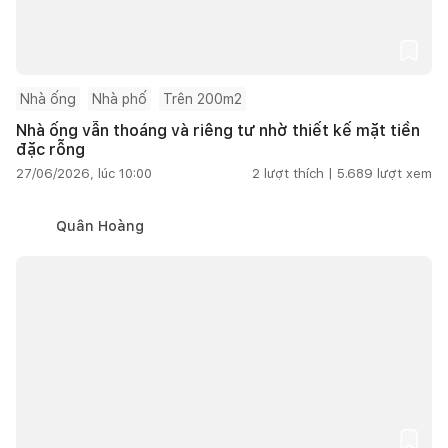
Nhà ống
Nhà phố
Trên 200m2
Nhà ống vẫn thoáng và riêng tư nhờ thiết kế mặt tiền
đặc rỗng
27/06/2026, lúc 10:00
2
lượt thích |
5.689
lượt xem
Quân Hoàng