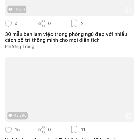
10.611
4
0
2
30 mẫu bàn làm việc trong phòng ngủ đẹp với nhiều
cách bố trí thông minh cho mọi diện tích
Phương Trang
43.296
15
0
11