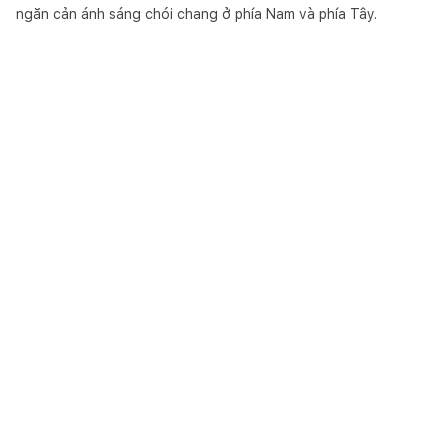
ngăn cản ánh sáng chói chang ở phía Nam và phía Tây.