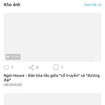
Kho ảnh
Xem tất cả
13.069
1
0
1
Ngơi House - Bản hòa tấu giữa "cổ truyền" và "đương
đại"
HIEUHOUSE