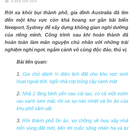
4.968
lượt xem
Rời xa khói bụi thành phố, gia đình Australia đã tìm
đến một khu vực còn khá hoang sơ gần bãi biển
Newport, Sydney để xây dựng không gian nghỉ dưỡng
của riêng mình. Công trình sau khi hoàn thành đã
hoàn toàn làm mãn nguyện chủ nhân với những trải
nghiệm nghỉ ngơi, ngắm cảnh vô cùng độc đáo, thú vị.
Bài liên quan:
1.
Gia chủ dành ⅓ diện tích đất cho khu vực sinh
hoạt ngoài trời, ngôi nhà rợp bóng cây xanh mát
2.
Nhà 2 tầng bình yên sau cải tạo, có cả một vườn
rau xanh tươi mát, rời xa sự náo nhiệt và ồn ào của
khu phố sầm uất
3.
Rời thành phố ồn ào, vợ chồng về hưu xây nhà
trên vùng đất mới, tiến tới cuộc sống nhàn hạ và tự