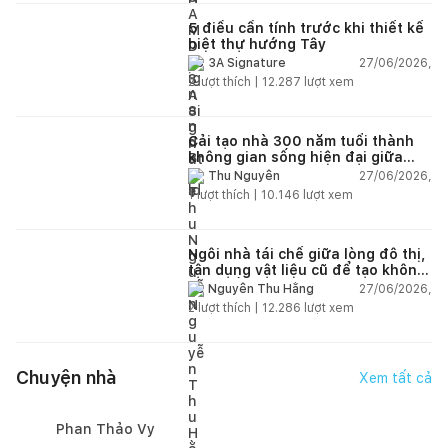
5 điều cần tính trước khi thiết kế
biệt thự hướng Tây
27/06/2026,
3A Signature
2
lượt thích |
12.287
lượt xem
Cải tạo nhà 300 năm tuổi thành
không gian sống hiện đại giữa
thiên nhiên
27/06/2026,
Thu Nguyễn
1
lượt thích |
10.146
lượt xem
Ngôi nhà tái chế giữa lòng đô thị,
tận dụng vật liệu cũ để tạo không
gian sống linh hoạt
27/06/2026,
Nguyễn Thu Hằng
2
lượt thích |
12.286
lượt xem
Chuyện nhà
Xem tất cả
Phan Thảo Vy