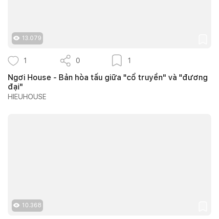
13.079
1
0
1
Ngơi House - Bản hòa tấu giữa "cổ truyền" và "đương
đại"
HIEUHOUSE
10.368