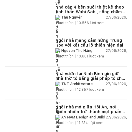
Nhà cấp 4 bên suối thiết kế theo
tinh thần Wabi Sabi, sống chậm
giữa thiên nhiên
27/06/2026,
Thu Nguyễn
1
lượt thích |
10.556
lượt xem
Ngôi nhà mang cảm hứng Trung
Hoa với kết cấu lộ thiên hiện đại
27/06/2026,
Nguyễn Thu Hằng
1
lượt thích |
10.661
lượt xem
Nhà vườn tại Ninh Bình gìn giữ
nhà thờ tổ bằng giải pháp tổ chức
lại không gian
27/06/2026,
TNT Architecture
1
lượt thích |
12.357
lượt xem
Ngôi nhà mở giữa Hội An, nơi
thiên nhiên trở thành một phần
của cuộc sống
27/06/2026,
AN NAM Design and Build
1
lượt thích |
11.234
lượt xem