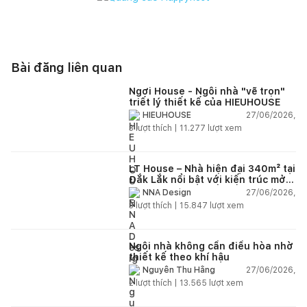
Bài đăng liên quan
Ngơi House - Ngôi nhà "vẽ trọn"
triết lý thiết kế của HIEUHOUSE
27/06/2026,
HIEUHOUSE
3
lượt thích |
11.277
lượt xem
LT House – Nhà hiện đại 340m² tại
Đắk Lắk nổi bật với kiến trúc mở
và hệ sân vườn kết nối thiên
27/06/2026,
NNA Design
nhiên
3
lượt thích |
15.847
lượt xem
Ngôi nhà không cần điều hòa nhờ
thiết kế theo khí hậu
27/06/2026,
Nguyễn Thu Hằng
2
lượt thích |
13.565
lượt xem