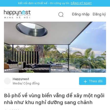
Kết nối đơn vị thiết kế - thi công uy tín.
ĐĂNG KÝ NGAY!
Đăng nhập
Đăng ký
M
Ạ
N
G
X
Ã
H
Ộ
I
Happynest
Theo dõi
Media/ Cộng đồng
Bỏ phố về vùng biển vắng để xây một ngôi
nhà như khu nghỉ dưỡng sang chảnh