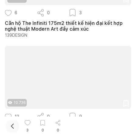
6
0
3
Căn hộ The Infiniti 175m2 thiết kế hiện đại kết hợp
nghệ thuật Modern Art đầy cảm xúc
139DESIGN
Kết nối thiết kế, thi công
Mua sắm hoàn thiện nhà
10.736
12
0
9
25 ý tưởng lựa chọn cây trồng lối đi sân vườn tạo
3
0
0
bóng mát quanh năm cho nhà phố