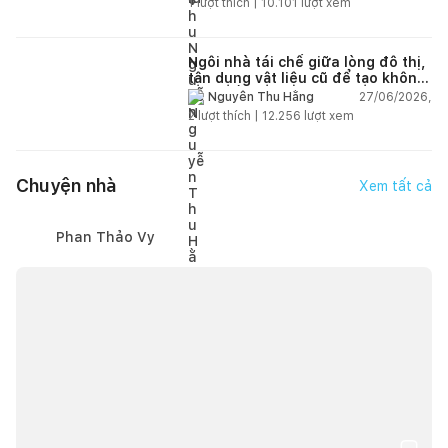
1
lượt thích |
10.101
lượt xem
Ngôi nhà tái chế giữa lòng đô thị,
tận dụng vật liệu cũ để tạo không
gian sống linh hoạt
27/06/2026,
Nguyễn Thu Hằng
2
lượt thích |
12.256
lượt xem
Chuyện nhà
Xem tất cả
Phan Thảo Vy