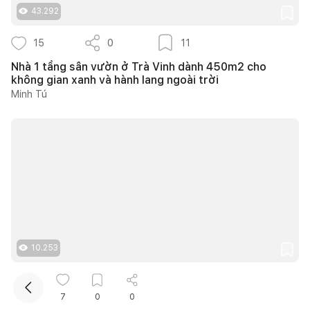
43.292
15
0
11
Nhà 1 tầng sân vườn ở Trà Vinh dành 450m2 cho
không gian xanh và hành lang ngoài trời
Minh Tú
Kết nối thiết kế, thi công
Mua sắm hoàn thiện nhà
10.253
16
0
13
7
0
0
14 ý tưởng thiết kế cầu thang ngoài trời thông thoáng