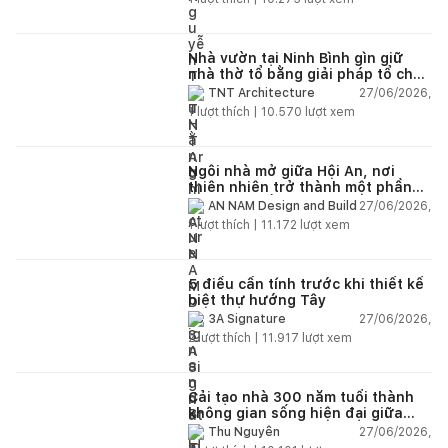
Nhà vườn tại Ninh Bình gìn giữ
nhà thờ tổ bằng giải pháp tổ chức
lại không gian
27/06/2026,
TNT Architecture
1
lượt thích |
10.570
lượt xem
Ngôi nhà mở giữa Hội An, nơi
thiên nhiên trở thành một phần
của cuộc sống
27/06/2026,
AN NAM Design and Build
1
lượt thích |
11.172
lượt xem
5 điều cần tính trước khi thiết kế
biệt thự hướng Tây
27/06/2026,
3A Signature
2
lượt thích |
11.917
lượt xem
Cải tạo nhà 300 năm tuổi thành
không gian sống hiện đại giữa
thiên nhiên
27/06/2026,
Thu Nguyễn