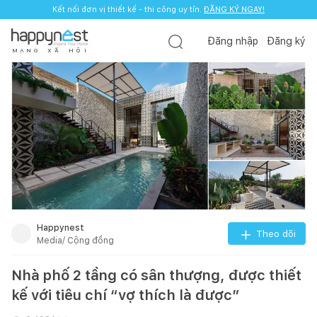
Kết nối đơn vị thiết kế - thi công uy tín.
ĐĂNG KÝ NGAY!
Đăng nhập
Đăng ký
M
Ạ
N
G
X
Ã
H
Ộ
I
Happynest
Theo dõi
Media/ Cộng đồng
Nhà phố 2 tầng có sân thượng, được thiết
kế với tiêu chí “vợ thích là được”