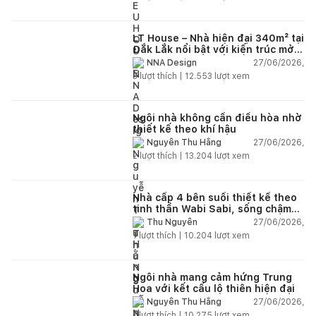
LT House – Nhà hiện đại 340m² tại
Đắk Lắk nổi bật với kiến trúc mở
và hệ sân vườn kết nối thiên
27/06/2026,
NNA Design
nhiên
3
lượt thích |
12.553
lượt xem
Ngôi nhà không cần điều hòa nhờ
thiết kế theo khí hậu
27/06/2026,
Nguyễn Thu Hằng
2
lượt thích |
13.204
lượt xem
Nhà cấp 4 bên suối thiết kế theo
tinh thần Wabi Sabi, sống chậm
giữa thiên nhiên
27/06/2026,
Thu Nguyễn
1
lượt thích |
10.204
lượt xem
Ngôi nhà mang cảm hứng Trung
Hoa với kết cấu lộ thiên hiện đại
27/06/2026,
Nguyễn Thu Hằng
1
lượt thích |
10.275
lượt xem