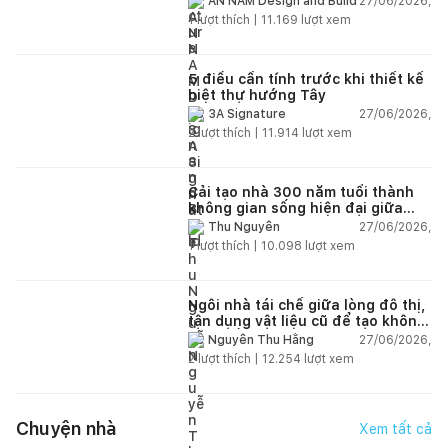
27/06/2026,
AN NAM Design and Build
1
lượt thích |
11.169
lượt xem
5 điều cần tính trước khi thiết kế
biệt thự hướng Tây
27/06/2026,
3A Signature
2
lượt thích |
11.914
lượt xem
Cải tạo nhà 300 năm tuổi thành
không gian sống hiện đại giữa
thiên nhiên
27/06/2026,
Thu Nguyễn
1
lượt thích |
10.098
lượt xem
Ngôi nhà tái chế giữa lòng đô thị,
tận dụng vật liệu cũ để tạo không
gian sống linh hoạt
27/06/2026,
Nguyễn Thu Hằng
2
lượt thích |
12.254
lượt xem
Chuyện nhà
Xem tất cả