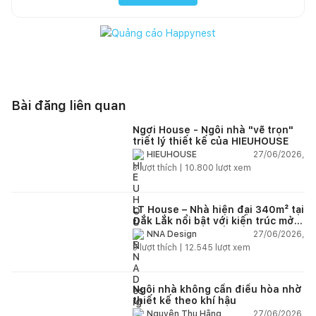
Bài đăng liên quan
Ngơi House - Ngôi nhà "vẽ trọn"
triết lý thiết kế của HIEUHOUSE
27/06/2026,
HIEUHOUSE
3
lượt thích |
10.800
lượt xem
LT House – Nhà hiện đại 340m² tại
Đắk Lắk nổi bật với kiến trúc mở
và hệ sân vườn kết nối thiên
27/06/2026,
NNA Design
nhiên
3
lượt thích |
12.545
lượt xem
Ngôi nhà không cần điều hòa nhờ
thiết kế theo khí hậu
27/06/2026,
Nguyễn Thu Hằng