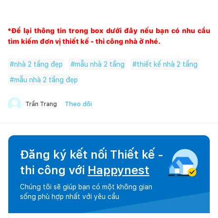
*Để lại thông tin trong box dưới đây nếu bạn có nhu cầu
tìm kiếm đơn vị thiết kế - thi công nhà ở nhé.
#
nhà 2 tầng đẹp
#
mẫu nhà 2 tầng
#
thiết kế nhà 2 tầng
#
mẫu nhà 2 tầng đẹp
Theo dõi
Trần Trang
Đăng ký kết nối Thiết kế -
thi công với
Happynest
Chúng tôi sẽ giúp bạn có một không gian
sống phù hợp nhất với yêu cầu