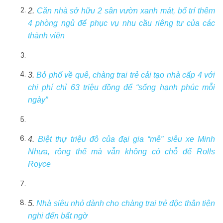
2.
Căn nhà sở hữu 2 sân vườn xanh mát, bố trí thêm
4 phòng ngủ để phục vụ nhu cầu riêng tư của các
thành viên
3.
Bỏ phố về quê, chàng trai trẻ cải tạo nhà cấp 4 với
chi phí chỉ 63 triệu đồng để “sống hạnh phúc mỗi
ngày”
4.
Biệt thự triệu đô của đại gia “mê” siêu xe Minh
Nhựa, rộng thế mà vẫn không có chỗ để Rolls
Royce
5.
Nhà‌ ‌siêu‌ ‌nhỏ‌ ‌dành‌ ‌cho‌ ‌chàng‌ ‌trai‌ ‌trẻ‌ ‌độc‌ ‌thân‌ ‌tiện‌
‌nghi‌ ‌đến‌ ‌bất‌ ‌ngờ‌