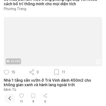
cách bố trí thông minh cho mọi diện tích
Phương Trang
Kết nối thiết kế, thi công
43.289
Mua sắm hoàn thiện nhà
15
0
11
Nhà 1 tầng sân vườn ở Trà Vinh dành 450m2 cho
không gian xanh và hành lang ngoài trời
Minh Tú
11
8
0