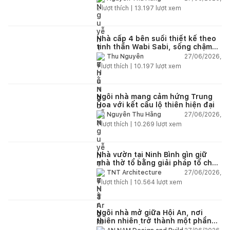
2
lượt thích |
13.197
lượt xem
Nhà cấp 4 bên suối thiết kế theo
tinh thần Wabi Sabi, sống chậm
giữa thiên nhiên
27/06/2026,
Thu Nguyễn
1
lượt thích |
10.197
lượt xem
Ngôi nhà mang cảm hứng Trung
Hoa với kết cấu lộ thiên hiện đại
27/06/2026,
Nguyễn Thu Hằng
1
lượt thích |
10.269
lượt xem
Nhà vườn tại Ninh Bình gìn giữ
nhà thờ tổ bằng giải pháp tổ chức
lại không gian
27/06/2026,
TNT Architecture
1
lượt thích |
10.564
lượt xem
Ngôi nhà mở giữa Hội An, nơi
thiên nhiên trở thành một phần
của cuộc sống