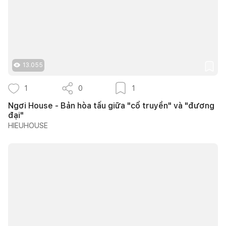
13.055
1
0
1
Ngơi House - Bản hòa tấu giữa "cổ truyền" và "đương
đại"
HIEUHOUSE