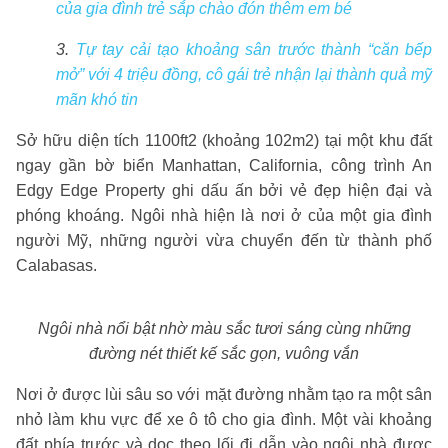
của gia đình trẻ sắp chào đón thêm em bé
3.
Tự tay cải tạo khoảng sân trước thành “căn bếp
mở” với 4 triệu đồng, cô gái trẻ nhận lại thành quả mỹ
mãn khó tin
Sở hữu diện tích 1100ft2 (khoảng 102m2) tại một khu đất
ngay gần bờ biển Manhattan, California, công trình An
Edgy Edge Property ghi dấu ấn bởi vẻ đẹp hiện đại và
phóng khoáng. Ngôi nhà hiện là nơi ở của một gia đình
người Mỹ, những người vừa chuyển đến từ thành phố
Calabasas.
Ngôi nhà nổi bật nhờ màu sắc tươi sáng cùng những
đường nét thiết kế sắc gọn, vuông vắn
Nơi ở được lùi sâu so với mặt đường nhằm tạo ra một sân
nhỏ làm khu vực để xe ô tô cho gia đình. Một vài khoảng
đất phía trước và dọc theo lối đi dẫn vào ngôi nhà được