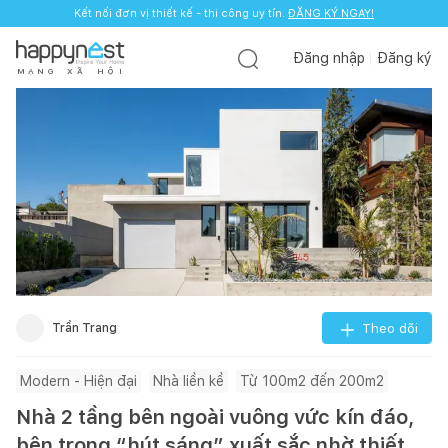
Kết nối đơn vị thiết kế - thi công uy tín.
ĐĂNG KÝ NGAY!
Đăng nhập
Đăng ký
M
Ạ
N
G
X
Ã
H
Ộ
I
Trần Trang
Theo dõi
Modern - Hiện đại
Nhà liền kề
Từ 100m2 đến 200m2
Nhà 2 tầng bên ngoài vuông vức kín đáo,
bên trong “hút sáng” xuất sắc nhờ thiết