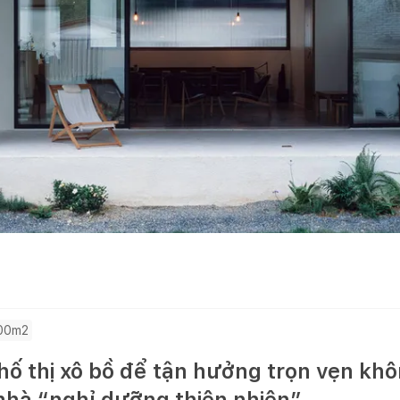
200m2
hố thị xô bồ để tận hưởng trọn vẹn khô
nhà “nghỉ dưỡng thiên nhiên”