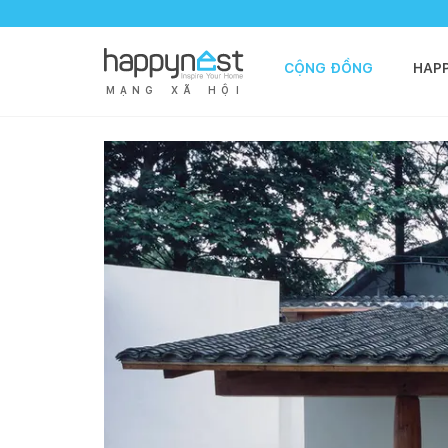
CỘNG ĐỒNG
HAP
M
Ạ
N
G
X
Ã
H
Ộ
I