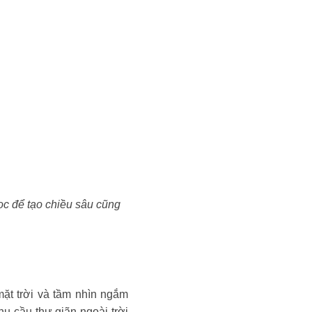
ọc để tạo chiều sâu cũng
ặt trời và tầm nhìn ngắm
hu cầu thư giãn ngoài trời