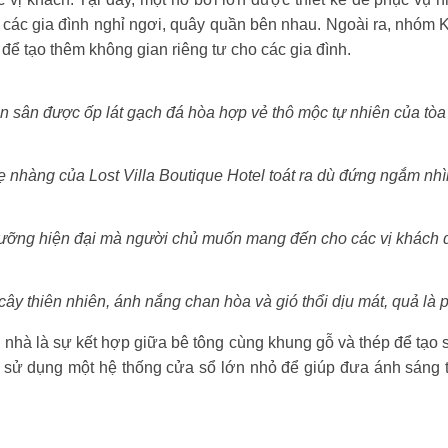
các gia đình nghỉ ngơi, quây quần bên nhau. Ngoài ra, nhóm
 để tạo thêm không gian riêng tư cho các gia đình.
n sân được ốp lát gạch đá hòa hợp vẻ thô mộc tự nhiên của tòa
 nhàng của Lost Villa Boutique Hotel toát ra dù đứng ngắm nhì
dưỡng hiện đại mà người chủ muốn mang đến cho các vị khách
cây thiên nhiên, ánh nắng chan hòa và gió thổi dịu mát, quả là p
i nhà là sự kết hợp giữa bê tông cùng khung gỗ và thép để tạo
 sử dụng một hệ thống cửa sổ lớn nhỏ để giúp đưa ánh sáng 