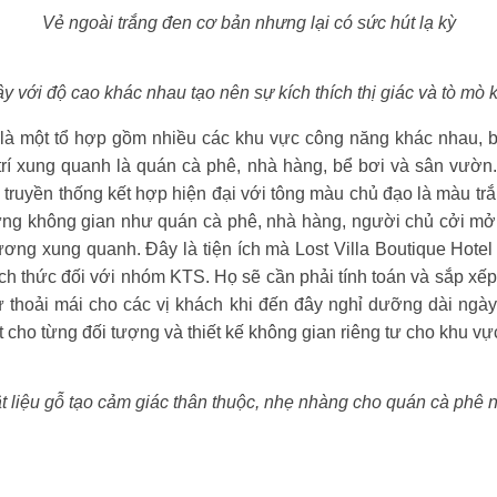
Vẻ ngoài trắng đen cơ bản nhưng lại có sức hút lạ kỳ
y với độ cao khác nhau tạo nên sự kích thích thị giác và tò mò k
 là một tổ hợp gồm nhiều các khu vực công năng khác nhau, ba
rí xung quanh là quán cà phê, nhà hàng, bể bơi và sân vườn.
 truyền thống kết hợp hiện đại với tông màu chủ đạo là màu t
hững không gian như quán cà phê, nhà hàng, người chủ cởi m
ơng xung quanh. Đây là tiện ích mà Lost Villa Boutique Hote
ch thức đối với nhóm KTS. Họ sẽ cần phải tính toán và sắp xế
ự thoải mái cho các vị khách khi đến đây nghỉ dưỡng dài ng
iệt cho từng đối tượng và thiết kế không gian riêng tư cho khu v
t liệu gỗ tạo cảm giác thân thuộc, nhẹ nhàng cho quán cà phê 