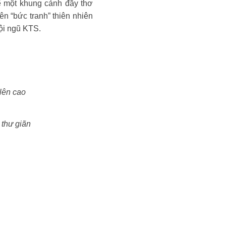
ế một khung cảnh đầy thơ
n “bức tranh” thiên nhiên
đội ngũ KTS.
lên cao
 thư giãn