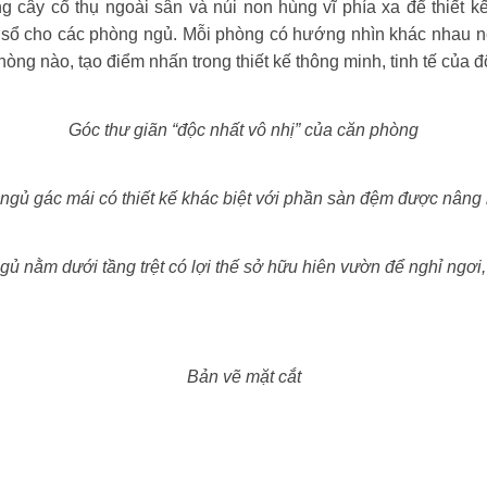
 cây cổ thụ ngoài sân và núi non hùng vĩ phía xa để thiết k
 sổ cho các phòng ngủ. Mỗi phòng có hướng nhìn khác nhau nê
ng nào, tạo điểm nhấn trong thiết kế thông minh, tinh tế của 
Góc thư giãn “độc nhất vô nhị” của căn phòng
ngủ gác mái có thiết kế khác biệt với phần sàn đệm được nâng 
ủ nằm dưới tầng trệt có lợi thế sở hữu hiên vườn để nghỉ ngơi,
Bản vẽ mặt cắt