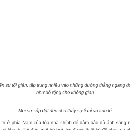
 sự tối giản, tập trung nhiều vào những đường thẳng ngang d
như độ rộng cho không gian
Mọi sự sắp đặt đều cho thấy sự tỉ mỉ và tinh tế
trí ở phía Nam của tòa nhà chính để đảm bảo đủ ánh sáng m
vị khách. Tại đây, một hồ bơi lớn được thiết kế để phục vụ n