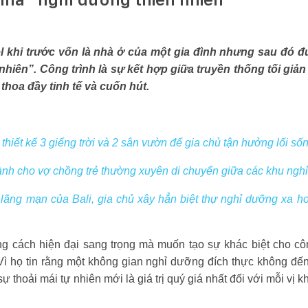
el khi trước vốn là nhà ở của một gia đình nhưng sau đó 
nhiên”. Công trình là sự kết hợp giữa truyền thống tối giản
thoa đầy tinh tế và cuốn hút.
thiết kế 3 giếng trời và 2 sân vườn để gia chủ tận hưởng lối số
ành cho vợ chồng trẻ thường xuyên di chuyển giữa các khu ngh
 lãng mạn của Bali, gia chủ xây hẳn biệt thự nghỉ dưỡng xa ho
 cách hiện đại sang trọng mà muốn tạo sự khác biệt cho côn
Vì họ tin rằng một không gian nghỉ dưỡng đích thực không đế
 thoải mái tự nhiên mới là giá trị quý giá nhất đối với mỗi vị k