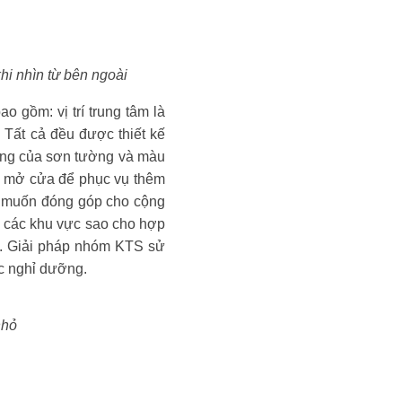
hi nhìn từ bên ngoài
o gồm: vị trí trung tâm là
 Tất cả đều được thiết kế
rắng của sơn tường và màu
ở mở cửa để phục vụ thêm
l muốn đóng góp cho cộng
p các khu vực sao cho hợp
ày. Giải pháp nhóm KTS sử
ực nghỉ dưỡng.
nhỏ