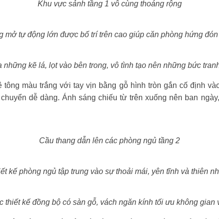
Khu vực sảnh tầng 1 vô cùng thoáng rộng
 mở tự động lớn được bố trí trên cao giúp căn phòng hứng đón 
những kẽ lá, lọt vào bên trong, vô tình tạo nên những bức tran
ê tông màu trắng với tay vịn bằng gỗ hình tròn gắn cố định và
i chuyển dễ dàng. Ánh sáng chiếu từ trên xuống nên ban ngày,
Cầu thang dẫn lên các phòng ngủ tầng 2
ết kế phòng ngủ tập trung vào sự thoải mái, yên tĩnh và thiên n
 thiết kế đồng bộ có sàn gỗ, vách ngăn kính tối ưu không gian