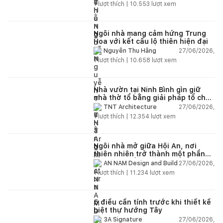
1
lượt thích |
10.553
lượt xem
Ngôi nhà mang cảm hứng Trung
Hoa với kết cấu lộ thiên hiện đại
27/06/2026,
Nguyễn Thu Hằng
1
lượt thích |
10.658
lượt xem
Nhà vườn tại Ninh Bình gìn giữ
nhà thờ tổ bằng giải pháp tổ chức
lại không gian
27/06/2026,
TNT Architecture
1
lượt thích |
12.354
lượt xem
Ngôi nhà mở giữa Hội An, nơi
thiên nhiên trở thành một phần
của cuộc sống
27/06/2026,
AN NAM Design and Build
1
lượt thích |
11.234
lượt xem
5 điều cần tính trước khi thiết kế
biệt thự hướng Tây
27/06/2026,
3A Signature