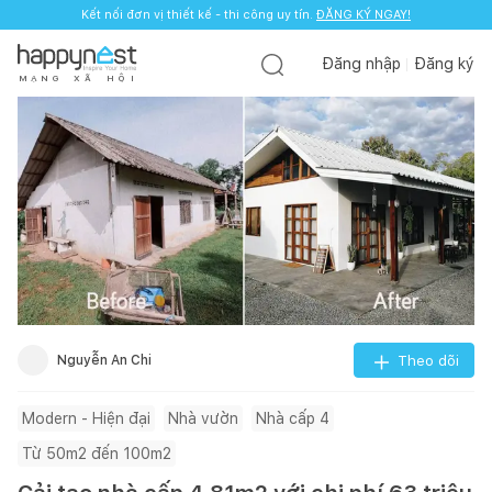
Kết nối đơn vị thiết kế - thi công uy tín.
ĐĂNG KÝ NGAY!
Đăng nhập
Đăng ký
M
Ạ
N
G
X
Ã
H
Ộ
I
Nguyễn An Chi
Theo dõi
Modern - Hiện đại
Nhà vườn
Nhà cấp 4
Từ 50m2 đến 100m2