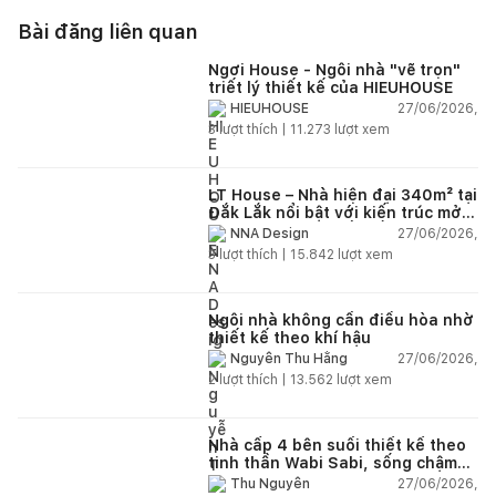
Bài đăng liên quan
Ngơi House - Ngôi nhà "vẽ trọn"
triết lý thiết kế của HIEUHOUSE
27/06/2026,
HIEUHOUSE
3
lượt thích |
11.273
lượt xem
LT House – Nhà hiện đại 340m² tại
Đắk Lắk nổi bật với kiến trúc mở
và hệ sân vườn kết nối thiên
27/06/2026,
NNA Design
nhiên
3
lượt thích |
15.842
lượt xem
Ngôi nhà không cần điều hòa nhờ
thiết kế theo khí hậu
27/06/2026,
Nguyễn Thu Hằng
2
lượt thích |
13.562
lượt xem
Nhà cấp 4 bên suối thiết kế theo
tinh thần Wabi Sabi, sống chậm
giữa thiên nhiên
27/06/2026,
Thu Nguyễn