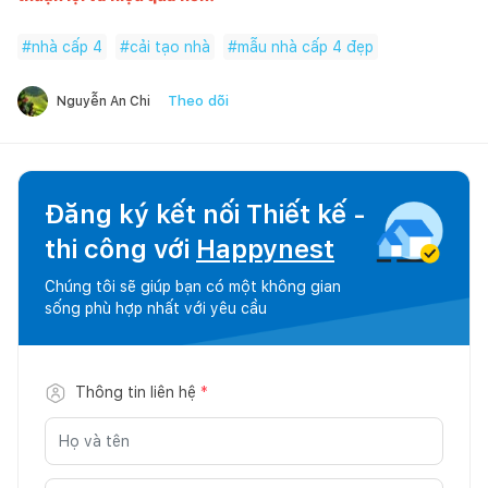
#
nhà cấp 4
#
cải tạo nhà
#
mẫu nhà cấp 4 đẹp
Theo dõi
Nguyễn An Chi
Đăng ký kết nối Thiết kế -
thi công với
Happynest
Chúng tôi sẽ giúp bạn có một không gian
sống phù hợp nhất với yêu cầu
Thông tin liên hệ
*