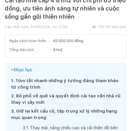
Cải tạo nhà cấp 4 81m2 với chi phí 63 triệu
đồng, ưu tiên ánh sáng tự nhiên và cuộc
sống gần gũi thiên nhiên
Cập nhật ngày
24/06/2026, lúc 21:34
103.141
lượt xem
Ngân sách hoàn thiện
63.000.000
đồng
Tổng diện tích
81
m2
Mục lục
1
.
Tóm tắt nhanh những ý tưởng đáng tham khảo
từ công trình
2
.
Bỏ phố về quê và quyết định cải tạo căn nhà cũ
thay vì xây mới
3
.
Giữ lại kết cấu cũ, tập trung xử lý những hạng
mục quan trọng
3
.
1
.
Thay mái, nâng chiều cao và cải thiện độ bền