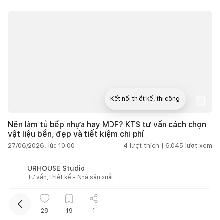
Kết nối thiết kế, thi công
Nên làm tủ bếp nhựa hay MDF? KTS tư vấn cách chọn
Mua sắm hoàn thiện nhà
vật liệu bền, đẹp và tiết kiệm chi phí
27/06/2026, lúc 10:00
4
lượt thích |
6.045
lượt xem
URHOUSE Studio
Tư vấn, thiết kế - Nhà sản xuất
28
19
1