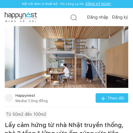
Kết nối đơn vị thiết kế - thi công uy tín.
ĐĂNG KÝ NGAY!
Đăng nhập
Đăng ký
M
Ạ
N
G
X
Ã
H
Ộ
I
Happynest
Theo dõi
Media/ Cộng đồng
Từ 50m2 đến 100m2
Lấy cảm hứng từ nhà Nhật truyền thống,