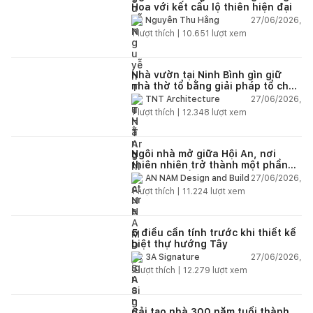
Hoa với kết cấu lộ thiên hiện đại
27/06/2026,
Nguyễn Thu Hằng
1
lượt thích |
10.651
lượt xem
Nhà vườn tại Ninh Bình gìn giữ
nhà thờ tổ bằng giải pháp tổ chức
lại không gian
27/06/2026,
TNT Architecture
1
lượt thích |
12.348
lượt xem
Ngôi nhà mở giữa Hội An, nơi
thiên nhiên trở thành một phần
của cuộc sống
27/06/2026,
AN NAM Design and Build
1
lượt thích |
11.224
lượt xem
5 điều cần tính trước khi thiết kế
biệt thự hướng Tây
27/06/2026,
3A Signature
2
lượt thích |
12.279
lượt xem
Cải tạo nhà 300 năm tuổi thành