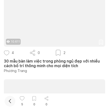
10.611
Kết nối thiết kế, thi công
4
0
2
30 mẫu bàn làm việc trong phòng ngủ đẹp với nhiều
Mua sắm hoàn thiện nhà
cách bố trí thông minh cho mọi diện tích
Phương Trang
5
0
0