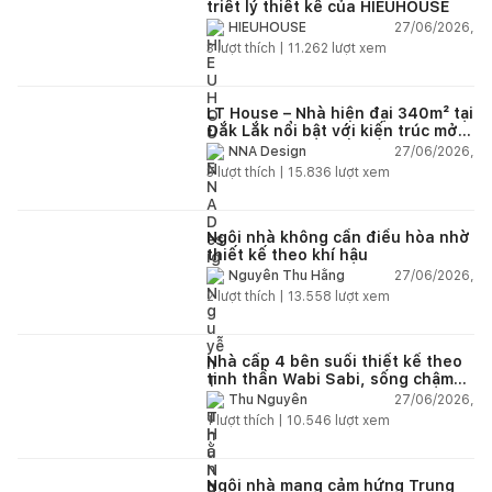
triết lý thiết kế của HIEUHOUSE
27/06/2026,
HIEUHOUSE
3
lượt thích |
11.262
lượt xem
LT House – Nhà hiện đại 340m² tại
Đắk Lắk nổi bật với kiến trúc mở
và hệ sân vườn kết nối thiên
27/06/2026,
NNA Design
nhiên
3
lượt thích |
15.836
lượt xem
Ngôi nhà không cần điều hòa nhờ
thiết kế theo khí hậu
27/06/2026,
Nguyễn Thu Hằng
2
lượt thích |
13.558
lượt xem
Nhà cấp 4 bên suối thiết kế theo
tinh thần Wabi Sabi, sống chậm
giữa thiên nhiên
27/06/2026,
Thu Nguyễn
1
lượt thích |
10.546
lượt xem
Ngôi nhà mang cảm hứng Trung