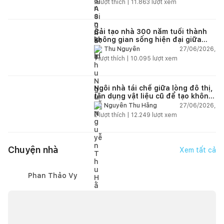
2
lượt thích |
11.863
lượt xem
Cải tạo nhà 300 năm tuổi thành
không gian sống hiện đại giữa
thiên nhiên
27/06/2026,
Thu Nguyễn
1
lượt thích |
10.095
lượt xem
Ngôi nhà tái chế giữa lòng đô thị,
tận dụng vật liệu cũ để tạo không
gian sống linh hoạt
27/06/2026,
Nguyễn Thu Hằng
2
lượt thích |
12.249
lượt xem
Chuyện nhà
Xem tất cả
Phan Thảo Vy