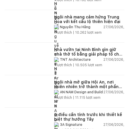
Ngôi nhà mang cảm hứng Trung
Hoa với kết cấu lộ thiên hiện đại
27/06/2026,
Nguyễn Thu Hằng
1
lượt thích |
10.262
lượt xem
Nhà vườn tại Ninh Bình gìn giữ
nhà thờ tổ bằng giải pháp tổ chức
lại không gian
27/06/2026,
TNT Architecture
1
lượt thích |
10.505
lượt xem
Ngôi nhà mở giữa Hội An, nơi
thiên nhiên trở thành một phần
của cuộc sống
27/06/2026,
AN NAM Design and Build
1
lượt thích |
11.115
lượt xem
5 điều cần tính trước khi thiết kế
biệt thự hướng Tây
27/06/2026,
3A Signature