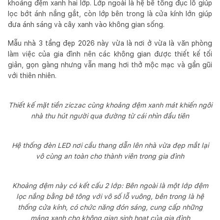
khoảng đệm xanh hai lớp. Lớp ngoài là hệ bê tông đục lỗ giúp
lọc bớt ánh nắng gắt, còn lớp bên trong là cửa kính lớn giúp
đưa ánh sáng và cây xanh vào không gian sống.
Mẫu nhà 3 tầng đẹp 2026 này vừa là nơi ở vừa là văn phòng
làm việc của gia đình nên các không gian được thiết kế tối
giản, gọn gàng nhưng vẫn mang hơi thở mộc mạc và gần gũi
với thiên nhiên.
Thiết kế mặt tiền ziczac cùng khoảng đệm xanh mát khiến ngôi
nhà thu hút người qua đường từ cái nhìn đầu tiên
Hệ thống đèn LED nơi cầu thang dẫn lên nhà vừa đẹp mắt lại
vô cùng an toàn cho thành viên trong gia đình
Khoảng đệm này có kết cấu 2 lớp: Bên ngoài là một lớp đệm
lọc nắng bằng bê tông với vô số lỗ vuông, bên trong là hệ
thống cửa kính, có chức năng đón sáng, cung cấp những
mảng xanh cho không gian sinh hoạt của gia đình