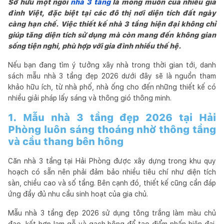
Sở hữu một ngôi
nhà 3 tầng
là mong muốn của nhiều gia
đình Việt, đặc biệt tại các đô thị nơi diện tích đất ngày
càng hạn chế. Việc thiết kế nhà 3 tầng hiện đại không chỉ
giúp tăng diện tích sử dụng mà còn mang đến không gian
sống tiện nghi, phù hợp với gia đình nhiều thế hệ.
Nếu bạn đang tìm ý tưởng xây nhà trong thời gian tới, danh
sách mẫu nhà 3 tầng đẹp 2026 dưới đây sẽ là nguồn tham
khảo hữu ích, từ nhà phố, nhà ống cho đến những thiết kế có
nhiều giải pháp lấy sáng và thông gió thông minh.
1. Mẫu nhà 3 tầng đẹp 2026 tại Hải
Phòng luôn sáng thoáng nhờ thông tầng
và cầu thang bên hông
Căn nhà 3 tầng tại Hải Phòng được xây dựng trong khu quy
hoạch có sẵn nên phải đảm bảo nhiều tiêu chí như diện tích
sàn, chiều cao và số tầng. Bên cạnh đó, thiết kế cũng cần đáp
ứng đầy đủ nhu cầu sinh hoạt của gia chủ.
Mẫu nhà 3 tầng đẹp 2026 sử dụng tông trắng làm màu chủ
đạo, kết hợp lam gỗ và gạch bông để tạo điểm nhấn hiện đại.