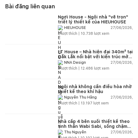
Bài đăng liên quan
Ngơi House - Ngôi nhà "vẽ trọn"
triết lý thiết kế của HIEUHOUSE
27/06/2026,
HIEUHOUSE
3
lượt thích |
10.738
lượt xem
LT House – Nhà hiện đại 340m² tại
Đắk Lắk nổi bật với kiến trúc mở
và hệ sân vườn kết nối thiên
27/06/2026,
NNA Design
nhiên
3
lượt thích |
12.486
lượt xem
Ngôi nhà không cần điều hòa nhờ
thiết kế theo khí hậu
27/06/2026,
Nguyễn Thu Hằng
2
lượt thích |
13.197
lượt xem
Nhà cấp 4 bên suối thiết kế theo
tinh thần Wabi Sabi, sống chậm
giữa thiên nhiên
27/06/2026,
Thu Nguyễn
1
lượt thích |
10.192
lượt xem