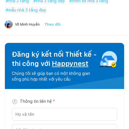
#
nhà 3 tầng
#
nhà 3 tầng đẹp
#
thiết kế nhà 3 tầng
#
mẫu nhà 3 tầng đẹp
Theo dõi
Võ Minh Huyền
Đăng ký kết nối Thiết kế -
thi công với
Happynest
Chúng tôi sẽ giúp bạn có một không gian
sống phù hợp nhất với yêu cầu
Thông tin liên hệ
*