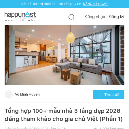
Kết nối đơn vị thiết kế - thi công uy tín.
ĐĂNG KÝ NGAY!
Đăng nhập
Đăng ký
M
Ạ
N
G
X
Ã
H
Ộ
I
Võ Minh Huyền
Theo dõi
Tổng hợp 100+ mẫu nhà 3 tầng đẹp 2026
đáng tham khảo cho gia chủ Việt (Phần 1)
Cập nhật ngày
10/03/2026, lúc 14:28
8.974
lượt xem