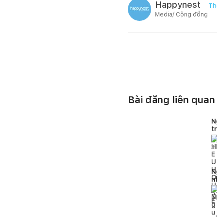
Happynest
Th
Media/ Cộng đồng
Bài đăng liên quan
N
t
H
3
N
n
2