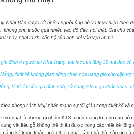
uji Nhật Bản được rất nhiều người ủng hộ và thực hiện theo đ
, không phụ thuộc quá nhiều vào đồ đạc, nội thất. Gia chủ của
phái này, nhất là khi căn hộ của anh chỉ vỏn vẹn 56m2.
ia đình 4 người tại Nha Trang, tọa lạc trên tầng 39 mà đẹp cứ
 Nẵng, thiết kế không gian sống chan hòa nắng gió cho cặp vợ
lửng, là tổ ấm của gia đình nhỏ, sử dụng 3 loại gỗ khác nhau đ
theo phong cách Muji nhấn mạnh sự tối giản trong thiết kế và
 mờ nhạt là những gì nhóm KTS muốn mang tới cho căn hộ nà
cùng vật liệu gỗ không thể thiếu được trong các thiết kế tối giả
 đáng kể trong khâu hoàn thiện nhà: trần nhà thô, sàn gỗ c