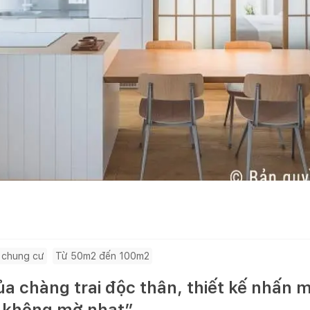
 chung cư
Từ 50m2 đến 100m2
a chàng trai độc thân, thiết kế nhấn 
g không mờ nhạt”