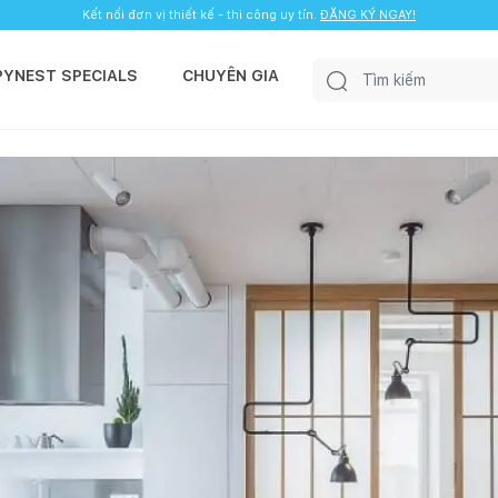
Kết nối đơn vị thiết kế - thi công uy tín.
ĐĂNG KÝ NGAY!
PYNEST SPECIALS
CHUYÊN GIA