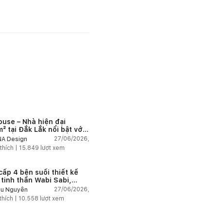
ouse – Nhà hiện đại
² tại Đắk Lắk nổi bật với
 trúc mở và hệ sân vườn
27/06/2026,
A Design
nối thiên nhiên
thích |
15.849
lượt xem
cấp 4 bên suối thiết kế
 tinh thần Wabi Sabi,
 chậm giữa thiên nhiên
27/06/2026,
u Nguyễn
thích |
10.558
lượt xem