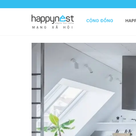
CỘNG ĐỒNG
HAP
M
Ạ
N
G
X
Ã
H
Ộ
I