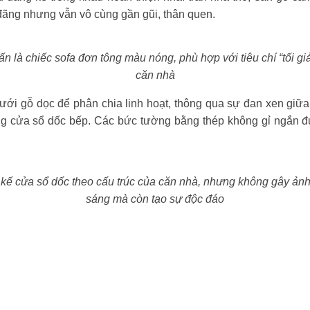
 đãng nhưng vẫn vô cùng gần gũi, thân quen.
n là chiếc sofa đơn tông màu nóng, phù hợp với tiêu chí “tối g
căn nhà
ưới gỗ dọc để phân chia linh hoạt, thông qua sự đan xen giữa 
ng cửa sổ dốc bếp. Các bức tường bằng thép không gỉ ngắn đ
t kế cửa sổ dốc theo cấu trúc của căn nhà, nhưng không gây ả
sáng mà còn tạo sự độc đáo