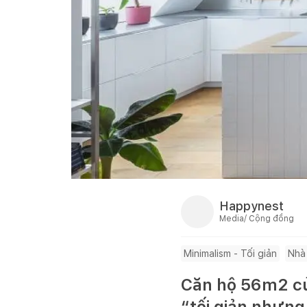
Happynest
Media/ Cộng đồng
Minimalism - Tối giản
Nhà
Căn hộ 56m2 củ
“tối giản nhưn