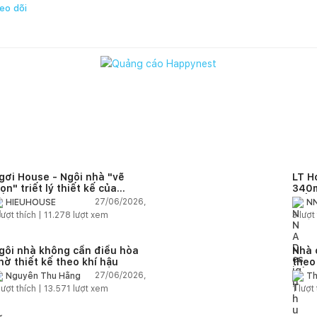
eo dõi
gơi House - Ngôi nhà "vẽ
LT H
rọn" triết lý thiết kế của
340m
IEUHOUSE
kiến
27/06/2026,
HIEUHOUSE
NN
kết 
lượt thích |
11.278
lượt xem
3
lượt 
gôi nhà không cần điều hòa
Nhà 
hờ thiết kế theo khí hậu
theo
sống
27/06/2026,
Nguyễn Thu Hằng
Th
lượt thích |
13.571
lượt xem
1
lượt 