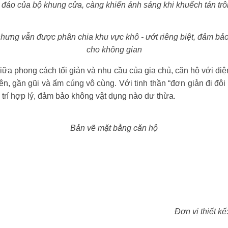
ộc đáo của bộ khung cửa, càng khiến ánh sáng khi khuếch tán tr
hưng vẫn được phân chia khu vực khô - ướt riêng biệt, đảm bả
cho không gian
ữa phong cách tối giản và nhu cầu của gia chủ, căn hộ với di
n, gần gũi và ấm cúng vô cùng. Với tinh thần “đơn giản đi đôi vớ
trí hợp lý, đảm bảo không vật dụng nào dư thừa.
Bản vẽ mặt bằng căn hộ
Đơn vị thiết kế