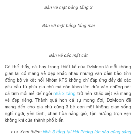
Bản vẽ mặt bằng tầng 3
Bản vẽ mặt bằng tầng mái
Bản vẽ các mặt cắt
Có thể thấy, cái hay trong thiết kế của DzMoon là mỗi không
gian lại có mang vẻ đẹp khác nhau nhưng vẫn đảm bảo tính
đồng bộ và kết nối. Nhóm KTS không chỉ đáp ứng đầy đủ các
yêu cầu từ phía gia chủ mà còn khéo léo đưa vào những nét
cá tính mới mẻ để ngôi
nhà 3 tầng
trở nên khác biệt và mang
vẻ đẹp riêng. Thành quả hơn cả sự mong đợi, DzMoon đã
mang đến cho gia chủ cùng 3 bé con một không gian sống
nghỉ ngơi, yên bình, chan hòa nắng gió, tận hưởng trọn vẹn
không khí của thành phố biển.
>>> Xem thêm:
Nhà 3 tầng tại Hải Phòng lúc nào cũng sáng