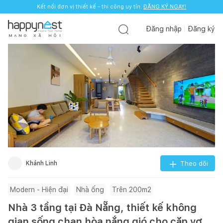
Kết nối đơn vị thiết kế - thi công uy tín.
ĐĂNG KÝ NGAY!
Đăng nhập
Đăng ký
M
Ạ
N
G
X
Ã
H
Ộ
I
Khánh Linh
Theo dõi
Modern - Hiện đại
Nhà ống
Trên 200m2
Nhà 3 tầng tại Đà Nẵng, thiết kế không
gian sống chan hòa nắng gió cho cặp vợ