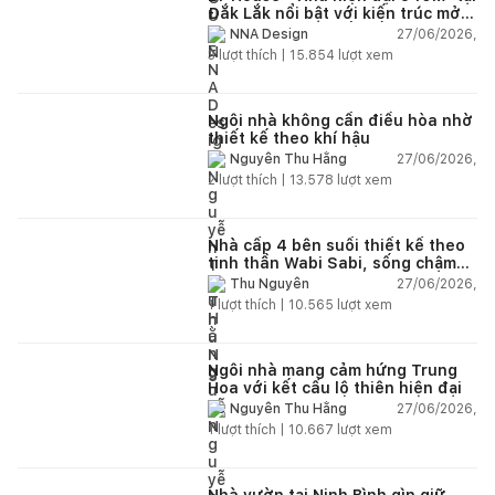
Đắk Lắk nổi bật với kiến trúc mở
và hệ sân vườn kết nối thiên
27/06/2026,
NNA Design
nhiên
3
lượt thích |
15.854
lượt xem
Ngôi nhà không cần điều hòa nhờ
thiết kế theo khí hậu
27/06/2026,
Nguyễn Thu Hằng
2
lượt thích |
13.578
lượt xem
Nhà cấp 4 bên suối thiết kế theo
tinh thần Wabi Sabi, sống chậm
giữa thiên nhiên
27/06/2026,
Thu Nguyễn
1
lượt thích |
10.565
lượt xem
Ngôi nhà mang cảm hứng Trung
Hoa với kết cấu lộ thiên hiện đại
27/06/2026,
Nguyễn Thu Hằng
1
lượt thích |
10.667
lượt xem
Nhà vườn tại Ninh Bình gìn giữ