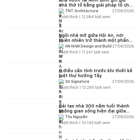
nhà thờ tổ bằng giải pháp tổ chức
lại không gian
27/06/2026,
TNT Architecture
1
lượt thích |
12.364
lượt xem
Ngôi nhà mở giữa Hội An, nơi
thiên nhiên trở thành một phần
của cuộc sống
27/06/2026,
AN NAM Design and Build
1
lượt thích |
11.241
lượt xem
5 điều cần tính trước khi thiết kế
biệt thự hướng Tây
27/06/2026,
3A Signature
2
lượt thích |
12.295
lượt xem
Cải tạo nhà 300 năm tuổi thành
không gian sống hiện đại giữa
thiên nhiên
27/06/2026,
Thu Nguyễn
1
lượt thích |
10.153
lượt xem