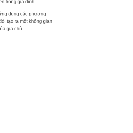
ên trong gia đình
m ứng dụng các phương
đó, tạo ra một không gian
của gia chủ.