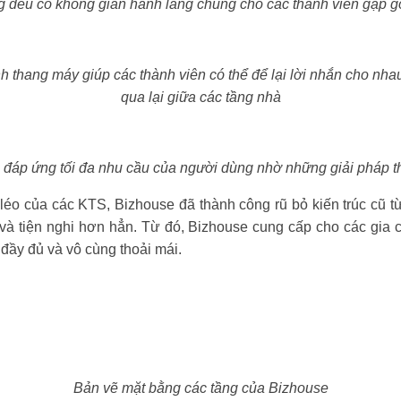
g đều có không gian hành lang chung cho các thành viên gặp gỡ
h thang máy giúp các thành viên có thể để lại lời nhắn cho nh
qua lại giữa các tầng nhà
đáp ứng tối đa nhu cầu của người dùng nhờ những giải pháp thiế
 léo của các KTS, Bizhouse đã thành công rũ bỏ kiến trúc cũ t
 và tiện nghi hơn hẳn. Từ đó, Bizhouse cung cấp cho các gia 
 đầy đủ và vô cùng thoải mái.
Bản vẽ mặt bằng các tầng của Bizhouse