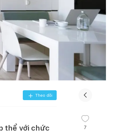
Theo dõi
p thể với chức
7