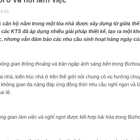
16:43
c căn hộ nằm trong một tòa nhà được xây dựng từ giữa thế
 các KTS đã áp dụng nhiều giải pháp thiết kế, tạo ra một kh
iệc, nhưng vẫn đảm bảo các nhu cầu sinh hoạt hàng ngày của
ông gian thông thoáng và tràn ngập ánh sáng bên trong Bizho
ại nhà, kiến trúc nhà ở trên thế giới nói chung có xu hướng chu
ra không gian đa năng đáp ứng đồng thời nhu cầu nghỉ ngơi và l
ại lệ.
ng gian làm việc và nghỉ ngơi được kết hợp hài hòa trong Bizh