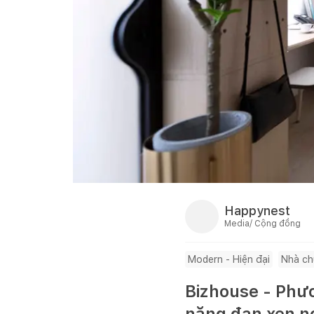
Happynest
Media/ Cộng đồng
Modern - Hiện đại
Nhà ch
Bizhouse - Phươ
năng đan xen nơ