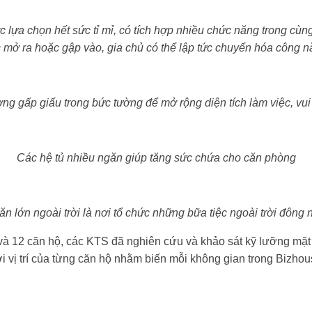
ược lựa chọn hết sức tỉ mỉ, có tích hợp nhiều chức năng trong cù
c mở ra hoặc gập vào, gia chủ có thể lập tức chuyển hóa công 
ng gấp giấu trong bức tường để mở rộng diện tích làm việc, vui
Các hệ tủ nhiều ngăn giúp tăng sức chứa cho căn phòng
ăn lớn ngoài trời là nơi tổ chức những bữa tiệc ngoài trời đông 
và 12 căn hộ, các KTS đã nghiên cứu và khảo sát kỹ lưỡng mặt 
ới vị trí của từng căn hộ nhằm biến mỗi không gian trong Bizhou