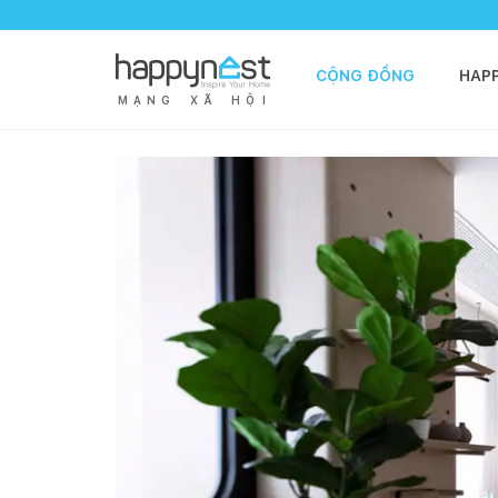
CỘNG ĐỒNG
HAP
M
Ạ
N
G
X
Ã
H
Ộ
I