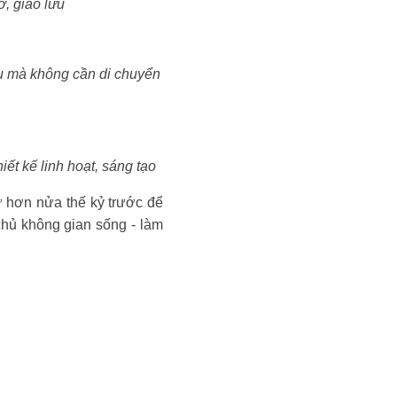
, giao lưu
au mà không cần di chuyển
t kế linh hoạt, sáng tạo
ừ hơn nửa thế kỷ trước để
chủ không gian sống - làm