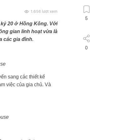
1.656
lượt xem
5
 kỷ 20 ở Hồng Kông. Với
ông gian linh hoạt vừa là
 các gia đình.
0
use
yển sang các thiết kế
àm việc của gia chủ. Và
ouse