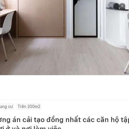
ung cư
Trên 200m2
ng án cải tạo đồng nhất các căn hộ tậ
i ở và nơi làm việc