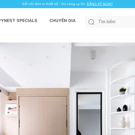
Kết nối đơn vị thiết kế - thi công uy tín.
ĐĂNG KÝ NGAY!
PYNEST SPECIALS
CHUYÊN GIA