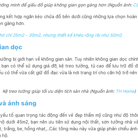
thông minh để giấu đồ giúp không gian gọn gàng hơn (Nguồn ảnh:
Că
ng kết hợp ngăn kéo chứa đồ bên dưới cũng những lựa chọn hoàn
ọn gàng hơn.
hỏ chỉ 25m2 - 30m2, nhưng thiết kế khéo rộng rãi như 50m2
ian dọc
ờng bị giới hạn về không gian sàn. Tuy nhiên không gian dọc chính 
, bạn có thể sử dụng giá đỡ, kệ treo tường, tủ cao để lưu trữ đồ
 có thể vừa cất giữ đồ đạc vừa là nơi trang trí cho căn hộ trở nê
Kệ treo tường giúp tối ưu diện tích sàn nhà (Nguồn ảnh:
TH Home
)
và ánh sáng
i yếu tố quan trọng tác động đến vẻ đẹp thẩm mỹ cũng như độ thôn
 hộ dưới 45m2, bạn nên ưu tiên sử dụng nội thất, sơn tường nhà v
 trắng, be, hồng nhạt,...Các tông màu này vừa giúp phản chiếu ánh
 hộ.