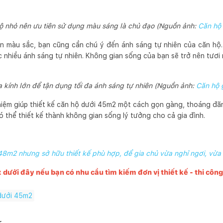
ộ nhỏ nên ưu tiên sử dụng màu sáng là chủ đạo (Nguồn ảnh:
Căn hộ
n màu sắc, bạn cũng cần chú ý đến ánh sáng tự nhiên của căn hộ. 
c nhiều ánh sáng tự nhiên. Không gian sống của bạn sẽ trở nên tươi
 kính lớn để tận dụng tối đa ánh sáng tự nhiên (Nguồn ảnh:
Căn hộ 
ghiệm giúp thiết kế căn hộ dưới 45m2 một cách gọn gàng, thoáng đãn
ó thể thiết kế thành không gian sống lý tưởng cho cả gia đình.
48m2 nhưng sở hữu thiết kế phù hợp, để gia chủ vừa nghỉ ngơi, vừa
x dưới đây nếu bạn có nhu cầu tìm kiếm đơn vị thiết kế - thi côn
 dưới 45m2