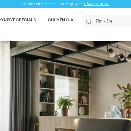
Kết nối đơn vị thiết kế - thi công uy tín.
ĐĂNG KÝ NGAY!
PYNEST SPECIALS
CHUYÊN GIA