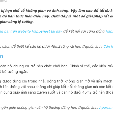
08:52
bị hạn chế về không gian và ánh sáng. Vậy làm sao để tối ưu k
để bạn thực hiện điều này. Dưới đây là một số giải pháp rất 
gian sống lý tưởng.
 bài trên website Happynest tại đây
để kết nối với cộng đồng
Hap
u cách để thiết kế căn hộ dưới 45m2 rộng rãi hơn (Nguồn ảnh:
Căn 
ăn
ăn hộ chung cư trở nên chật chội hơn. Chính vì thế, các kiến trú
há bỏ tường ngăn.
ng được từng cm trong nhà, đồng thời không gian mở và liền mạc
liên thông với nhau không chỉ giúp kết nối không gian mà còn kết 
găn cũng giúp ánh sáng xuyên suốt và căn hộ dưới 45m2 trở nên tho
 ngăn giúp không gian căn hộ thoáng đãng hơn (Nguồn ảnh:
Apartam