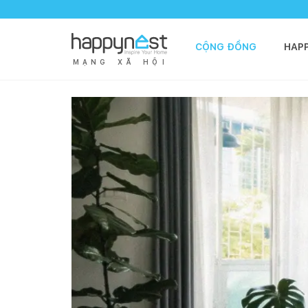
CỘNG ĐỒNG
HAP
M
Ạ
N
G
X
Ã
H
Ộ
I