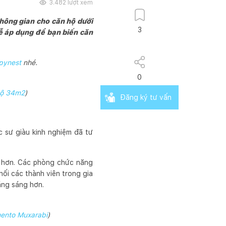
3.482
lượt xem
hông gian cho căn hộ dưới
3
dễ áp dụng để bạn biến căn
pynest
nhé.
0
hộ 34m2
)
Đăng ký tư vấn
c sư giàu kinh nghiệm đã tư
h hơn. Các phòng chức năng
nối các thành viên trong gia
áng sáng hơn.
ento Muxarabi
)