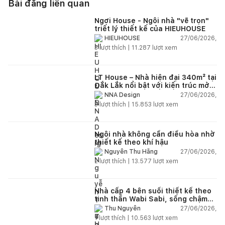
Bài đăng liên quan
Ngơi House - Ngôi nhà "vẽ trọn"
triết lý thiết kế của HIEUHOUSE
27/06/2026,
HIEUHOUSE
3
lượt thích |
11.287
lượt xem
LT House – Nhà hiện đại 340m² tại
Đắk Lắk nổi bật với kiến trúc mở
và hệ sân vườn kết nối thiên
27/06/2026,
NNA Design
nhiên
3
lượt thích |
15.853
lượt xem
Ngôi nhà không cần điều hòa nhờ
thiết kế theo khí hậu
27/06/2026,
Nguyễn Thu Hằng
2
lượt thích |
13.577
lượt xem
Nhà cấp 4 bên suối thiết kế theo
tinh thần Wabi Sabi, sống chậm
giữa thiên nhiên
27/06/2026,
Thu Nguyễn
1
lượt thích |
10.563
lượt xem