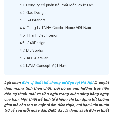
4
.
1
.
Công ty cổ phần nội thất Mộc Phúc Lâm
4
.
2
.
Gạo Design
4
.
3
.
54 interiors
4
.
4
.
Công ty TNHH Combo Home Việt Nam
4
.
5
.
Thanh Việt Interior
4
.
6
.
349Design
4
.
7
.
Ltd.Studio
4
.
8
.
AOTA atelier
4
.
9
.
LAVIA Concept Việt Nam
Lựa chọn
đơn vị thiết kế chung cư đẹp tại Hà Nội
là quyết
định mang tính then chốt, bởi nó sẽ ảnh hưởng trực tiếp
đến sự thoải mái và tiện nghi trong cuộc sống hàng ngày
của bạn. Một thiết kế tinh tế không chỉ tận dụng tốt không
gian mà còn tạo ra một tổ ấm đích thực, nơi bạn luôn muốn
trở về sau mỗi ngày dài. Dưới đây là danh sách đơn vị thiết