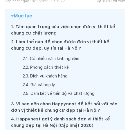
Cập nhật ngày
18/11/2025, lúc 11:27
848
lượt xem
Mục lục
1
.
Tầm quan trọng của việc chọn đơn vị thiết kế
chung cư chất lượng
2
.
Làm thế nào để chọn được đơn vị thiết kế
chung cư đẹp, uy tín tại Hà Nội?
2
.
1
.
Có nhiều năm kinh nghiệm
2
.
2
.
Phong cách thiết kế
2
.
3
.
Dịch vụ khách hàng
2
.
4
.
Giá cả hợp lý
2
.
5
.
Cam kết về tiến độ và chất lượng
3
.
Vì sao nên chọn Happynest để kết nối với các
đơn vị thiết kế chung cư đẹp tại Hà Nội?
4
.
Happynest gợi ý danh sách đơn vị thiết kế
chung đẹp tại Hà Nội (Cập nhật 2026)