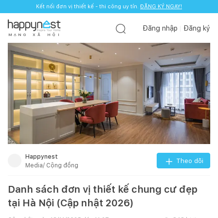
Kết nối đơn vị thiết kế - thi công uy tín.
ĐĂNG KÝ NGAY!
Đăng nhập
Đăng ký
M
Ạ
N
G
X
Ã
H
Ộ
I
Happynest
Theo dõi
Media/ Cộng đồng
Danh sách đơn vị thiết kế chung cư đẹp
tại Hà Nội (Cập nhật 2026)