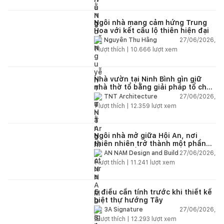
Ngôi nhà mang cảm hứng Trung
Hoa với kết cấu lộ thiên hiện đại
27/06/2026,
Nguyễn Thu Hằng
1
lượt thích |
10.666
lượt xem
Nhà vườn tại Ninh Bình gìn giữ
nhà thờ tổ bằng giải pháp tổ chức
lại không gian
27/06/2026,
TNT Architecture
1
lượt thích |
12.359
lượt xem
Ngôi nhà mở giữa Hội An, nơi
thiên nhiên trở thành một phần
của cuộc sống
27/06/2026,
AN NAM Design and Build
1
lượt thích |
11.241
lượt xem
5 điều cần tính trước khi thiết kế
biệt thự hướng Tây
27/06/2026,
3A Signature
2
lượt thích |
12.293
lượt xem