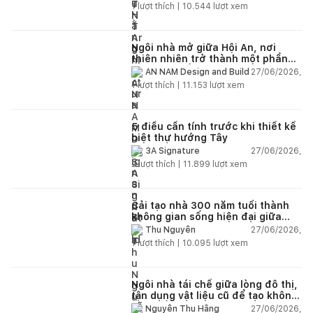
1
lượt thích |
10.544
lượt xem
Ngôi nhà mở giữa Hội An, nơi
thiên nhiên trở thành một phần
của cuộc sống
27/06/2026,
AN NAM Design and Build
1
lượt thích |
11.153
lượt xem
5 điều cần tính trước khi thiết kế
biệt thự hướng Tây
27/06/2026,
3A Signature
2
lượt thích |
11.899
lượt xem
Cải tạo nhà 300 năm tuổi thành
không gian sống hiện đại giữa
thiên nhiên
27/06/2026,
Thu Nguyễn
1
lượt thích |
10.095
lượt xem
Ngôi nhà tái chế giữa lòng đô thị,
tận dụng vật liệu cũ để tạo không
gian sống linh hoạt
27/06/2026,
Nguyễn Thu Hằng