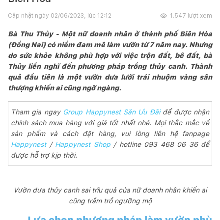
Cập nhật ngày
02/06/2023, lúc 12:12
1.547
lượt xem
Bà Thu Thủy - Một nữ doanh nhân ở thành phố Biên Hòa
(Đồng Nai) có niềm đam mê làm vườn từ 7 năm nay. Nhưng
do sức khỏe không phù hợp với việc trộn đất, bê đất, bà
Thủy liền nghĩ đến phương pháp trồng thủy canh. Thành
quả đầu tiên là một vườn dưa lưới trái nhuộm vàng sân
thượng khiến ai cũng ngỡ ngàng.
Tham gia ngay
Group Happynest Săn Ưu Đãi
để được nhận
chính sách mua hàng với giá tốt nhất nhé. Mọi thắc mắc về
sản phẩm và cách đặt hàng, vui lòng liên hệ fanpage
Happynest
/
Happynest Shop
/ hotline 093 468 06 36 để
được hỗ trợ kịp thời.
Vườn dưa thủy canh sai trĩu quả của nữ doanh nhân khiến ai
cũng trầm trồ ngưỡng mộ
Lựa chọn phương pháp làm vườn phù