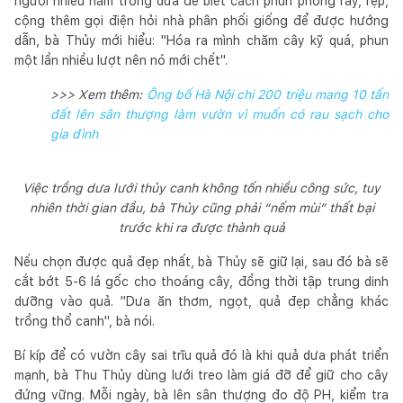
người nhiều năm trồng dưa để biết cách phun phòng rầy, rệp,
cộng thêm gọi điện hỏi nhà phân phối giống để được hướng
dẫn, bà Thủy mới hiểu: "Hóa ra mình chăm cây kỹ quá, phun
một lần nhiều lượt nên nó mới chết".
>>> Xem thêm:
Ông bố Hà Nội chi 200 triệu mang 10 tấn
đất lên sân thượng làm vườn vì muốn có rau sạch cho
gia đình
Việc trồng dưa lưới thủy canh không tốn nhiều công sức, tuy
nhiên thời gian đầu, bà Thủy cũng phải “nếm mùi” thất bại
trước khi ra được thành quả
Nếu chọn được quả đẹp nhất, bà Thủy sẽ giữ lại, sau đó bà sẽ
cắt bớt 5-6 lá gốc cho thoáng cây, đồng thời tập trung dinh
dưỡng vào quả. "Dưa ăn thơm, ngọt, quả đẹp chẳng khác
trồng thổ canh", bà nói.
Bí kíp để có vườn cây sai trĩu quả đó là khi quả dưa phát triển
mạnh, bà Thu Thủy dùng lưới treo làm giá đỡ để giữ cho cây
đứng vững. Mỗi ngày, bà lên sân thượng đo độ PH, kiểm tra