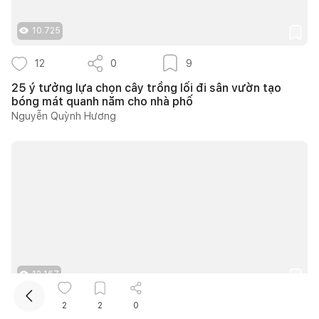
10.725
12
0
9
25 ý tưởng lựa chọn cây trồng lối đi sân vườn tạo
bóng mát quanh năm cho nhà phố
Nguyễn Quỳnh Hương
Kết nối thiết kế, thi công
Mua sắm hoàn thiện nhà
12.167
2
2
0
7
0
5