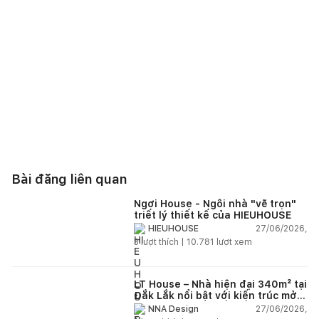
Bài đăng liên quan
Ngơi House - Ngôi nhà "vẽ trọn"
triết lý thiết kế của HIEUHOUSE
27/06/2026,
HIEUHOUSE
3
lượt thích |
10.781
lượt xem
LT House – Nhà hiện đại 340m² tại
Đắk Lắk nổi bật với kiến trúc mở
và hệ sân vườn kết nối thiên
27/06/2026,
NNA Design
nhiên