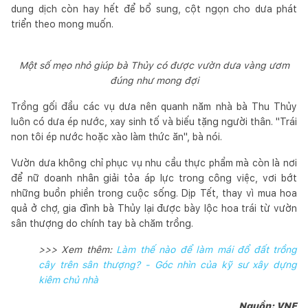
dung dịch còn hay hết để bổ sung, cột ngọn cho dưa phát
triển theo mong muốn.
Một số mẹo nhỏ giúp bà Thủy có được vườn dưa vàng ươm
đúng như mong đợi
Trồng gối đầu các vụ dưa nên quanh năm nhà bà Thu Thủy
luôn có dưa ép nước, xay sinh tố và biếu tặng người thân. "Trái
non tôi ép nước hoặc xào làm thức ăn", bà nói.
Vườn dưa không chỉ phục vụ nhu cầu thực phẩm mà còn là nơi
để nữ doanh nhân giải tỏa áp lực trong công việc, vơi bớt
những buồn phiền trong cuộc sống. Dịp Tết, thay vì mua hoa
quả ở chợ, gia đình bà Thủy lại được bày lộc hoa trái từ vườn
sân thượng do chính tay bà chăm trồng.
>>> Xem thêm:
Làm thế nào để làm mái đổ đất trồng
cây trên sân thượng? - Góc nhìn của kỹ sư xây dựng
kiêm chủ nhà
Nguồn: VNE