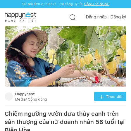
Kết nối đơn vị thiết kế - thi công uy tín.
ĐĂNG KÝ NGAY!
Đăng nhập
Đăng ký
M
Ạ
N
G
X
Ã
H
Ộ
I
Happynest
Theo dõi
Media/ Cộng đồng
Chiêm ngưỡng vườn dưa thủy canh trên
sân thượng của nữ doanh nhân 58 tuổi tại
Biên Hòa