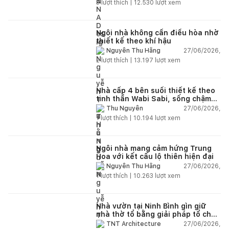
3
lượt thích |
12.530
lượt xem
Ngôi nhà không cần điều hòa nhờ
thiết kế theo khí hậu
27/06/2026,
Nguyễn Thu Hằng
2
lượt thích |
13.197
lượt xem
Nhà cấp 4 bên suối thiết kế theo
tinh thần Wabi Sabi, sống chậm
giữa thiên nhiên
27/06/2026,
Thu Nguyễn
1
lượt thích |
10.194
lượt xem
Ngôi nhà mang cảm hứng Trung
Hoa với kết cấu lộ thiên hiện đại
27/06/2026,
Nguyễn Thu Hằng
1
lượt thích |
10.263
lượt xem
Nhà vườn tại Ninh Bình gìn giữ
nhà thờ tổ bằng giải pháp tổ chức
lại không gian
27/06/2026,
TNT Architecture