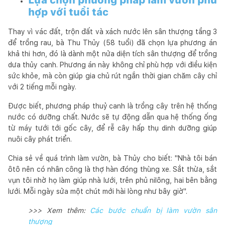
hợp với tuổi tác
Thay vì vác đất, trộn đất và xách nước lên sân thượng tầng 3
để trồng rau, bà Thu Thủy (58 tuổi) đã chọn lựa phương án
khả thi hơn, đó là dành một nửa diện tích sân thượng để trồng
dưa thủy canh. Phương án này không chỉ phù hợp với điều kiện
sức khỏe, mà còn giúp gia chủ rút ngắn thời gian chăm cây chỉ
với 2 tiếng mỗi ngày.
Được biết, phương pháp thuỷ canh là trồng cây trên hệ thống
nước có dưỡng chất. Nước sẽ tự động dẫn qua hệ thống ống
từ máy tưới tới gốc cây, để rễ cây hấp thụ dinh dưỡng giúp
nuôi cây phát triển.
Chia sẻ về quá trình làm vườn, bà Thủy cho biết: "Nhà tôi bán
ôtô nên có nhân công là thợ hàn đóng thùng xe. Sắt thừa, sắt
vụn tôi nhờ họ làm giúp nhà lưới, trên phủ nilông, hai bên bằng
lưới. Mỗi ngày sửa một chút mới hài lòng như bây giờ".
>>> Xem thêm:
Các bước chuẩn bị làm vườn sân
thượng