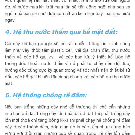
vườn quan hệ rất mật thiết với nhau, làm lơ mơ sửa ốm người
đó, vì nước mưa khi trời mưa lớn sẽ tấn công ngôi nhà bạn và
ngôi nhà bạn sẽ như đưa con nít ăn kem lem đầy mặt sau mưa
ngay.
4. Hệ thu nước thấm qua bề mặt đất:
Cái này thì bạn google sẽ có rất nhiều thông tin, mình cũng
làm như vậy thôi: tấm plastic cell, vải địa chắn đất, thu nước
thấm về các hố ga, v.v… và các bạn lưu ý thiết kế luôn hệ
thống dốc thoát nước thấm vì nó phải tự chảy nên độ dốc,
hướng dốc cũng cực kỳ quan trọng và tốt nhất nên thiết kế từ
đầu, các hố ga thì nên tận dụng chung với các hố ga thu nước
mặt.
5. Hệ thống chống rễ đâm:
Nếu bạn trồng những cây nhỏ dễ thương thì chả cần nhưng
nếu bạn đổ đất trồng cây lớn (mà đã đổ đất thì phải trồng cây
lớn mới thoả chí tang bồng kkk) thì phải chạy hệ chống rễ đâm
này ở các thành dầm, đơn giản nó là các tấm nhựa cứng bền
vững với thời gian nhưng cực kỳ quan trọng, rễ cây lớn đâm