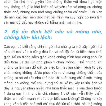
cách làm nhé nhưng yên tâm chống thấm với khoa học hiện
nay không có gì là khó khăn cả và yên tâm về công cụ chống
thấm nhé, nhưng nên nhớ rằng chống thấm chỉ chiếm 30% vấn
đề nên các bạn nên đọc hết bài mình và suy nghĩ có nên làm
sàn mái đổ đất hay không rồi hẵng nhắn mình nhé.
2. Độ ổn định kết cấu và móng nhà,
chống lún- lún lệch:
Các bạn có biết rằng chính ngôi nhà chúng ta mới xây ngôi nhà
nào khi mới vào ở cũng đều lún và có độ lún từ biến theo thời
gian. Kể cả trong sách giáo khoa chúng mình học cũng cho lún
đến 8cm (là độ lún cho phép 1 chân móng). Thế nhưng, khi
chúng ta làm sàn đổ đất thì việc lún hay lún chênh lệch từ các
chân móng không được phép xảy ra vì màng chống thấm của
chúng ta nó có tốt như thế nào thì cuối cùng chỉ là một màng
mỏng, nó không thể chịu đựng nổi sự xé khi xảy ra lún lệch và
đây là nguyên nhân nhiều nhà luôn thắc mắc là làm theo bước
1 đúng quy trình chuẩn chỉ, nhưng 1 thời gian vẫn thấy thấm
thậm chí thấm mạnh vì các bạn biết sao không? Chúng ta xây
xong vào ở căn nhà mới chỉ chịu độ lún tức thời, nếu hệ móng