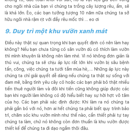
cho ngôi nhà của bạn vì chúng ta trồng cây lượng rêu, ẩm, sẽ
là khá lớn. Èo, các bạn tưởng tượng 10 năm nữa chúng ta sở
hữu ngôi nhà rậm rịt với đầy rêu mốc thì … eo ơi
9. Duy trì một khu vườn xanh mát
Điều này thật sự quan trọng khi bạn quyết định có nên làm hay
không? Nếu bạn chưa từng có sân vườn dù có thích làm vườn
thì mình khuyên là không nên làm nhé. Vì nó không đơn giản là
thú vui, chúng ta sẽ chịu áp lực rất lớn khi vườn bị sâu bệnh
tấn, công, việc chúng ta tưới tắm mùa hè,…. Những áp lực này
chúng ta chỉ giải quyết dễ dàng nếu chúng ta thật sự sống với
đam mê, bằng tình yêu cây cỏ hoặc các bạn phải bỏ thật nhiều
tiền thuê người làm và đôi khi tiền cũng không giúp được các
bạn khi người làm không có độ hiểu biết hay sự hời hợt vô tâm
của họ. Các bạn phải xác định được: Khi làm ra nó chúng ta
phải gắn bó với nó, hơn ai hết chúng ta phải biết quy trình bảo
trì, chăm sóc khu vườn mình như thế nào, cần thiết phải tự tay
chúng ta làm, chứ nó không còn đơn thuần là khu vườn được
thiết kế để chúng ta đi dạo ngắm thôi đâu.