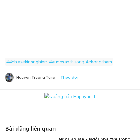
#
#chiasekinhnghiem #vuonsanthuong #chongtham
Theo dõi
Nguyen Truong Tung
Bài đăng liên quan
Ngơi House - Ngôi nhà "vẽ trọn"