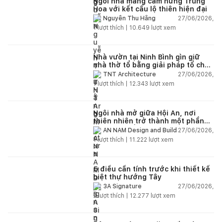
Ngôi nhà mang cảm hứng Trung
Hoa với kết cấu lộ thiên hiện đại
27/06/2026,
Nguyễn Thu Hằng
1
lượt thích |
10.649
lượt xem
Nhà vườn tại Ninh Bình gìn giữ
nhà thờ tổ bằng giải pháp tổ chức
lại không gian
27/06/2026,
TNT Architecture
1
lượt thích |
12.343
lượt xem
Ngôi nhà mở giữa Hội An, nơi
thiên nhiên trở thành một phần
của cuộc sống
27/06/2026,
AN NAM Design and Build
1
lượt thích |
11.222
lượt xem
5 điều cần tính trước khi thiết kế
biệt thự hướng Tây
27/06/2026,
3A Signature
2
lượt thích |
12.277
lượt xem