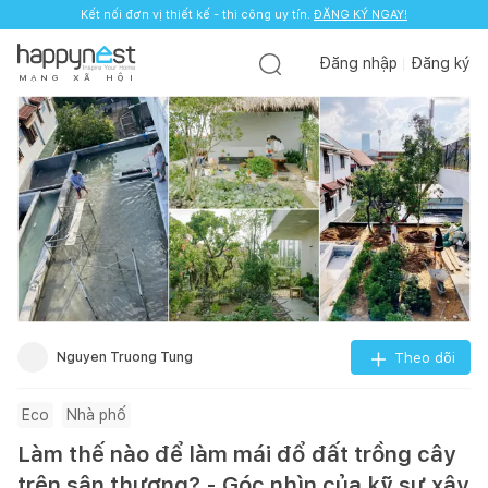
Kết nối đơn vị thiết kế - thi công uy tín.
ĐĂNG KÝ NGAY!
Đăng nhập
Đăng ký
M
Ạ
N
G
X
Ã
H
Ộ
I
Nguyen Truong Tung
Theo dõi
Eco
Nhà phố
Làm thế nào để làm mái đổ đất trồng cây
trên sân thượng? - Góc nhìn của kỹ sư xây