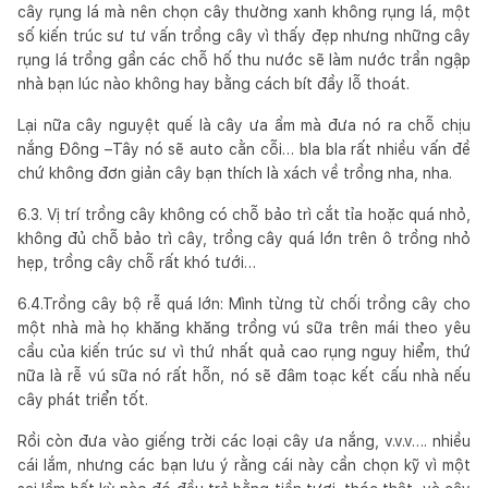
cây rụng lá mà nên chọn cây thường xanh không rụng lá, một
số kiến trúc sư tư vấn trồng cây vì thấy đẹp nhưng những cây
rụng lá trồng gần các chỗ hố thu nước sẽ làm nước trần ngập
nhà bạn lúc nào không hay bằng cách bít đầy lỗ thoát.
Lại nữa cây nguyệt quế là cây ưa ẩm mà đưa nó ra chỗ chịu
nắng Đông –Tây nó sẽ auto cằn cỗi… bla bla rất nhiều vấn đề
chứ không đơn giản cây bạn thích là xách về trồng nha, nha.
6.3. Vị trí trồng cây không có chỗ bảo trì cắt tỉa hoặc quá nhỏ,
không đủ chỗ bảo trì cây, trồng cây quá lớn trên ô trồng nhỏ
hẹp, trồng cây chỗ rất khó tưới…
6.4.Trồng cây bộ rễ quá lớn: Mình từng từ chối trồng cây cho
một nhà mà họ khăng khăng trồng vú sữa trên mái theo yêu
cầu của kiến trúc sư vì thứ nhất quả cao rụng nguy hiểm, thứ
nữa là rễ vú sữa nó rất hỗn, nó sẽ đâm toạc kết cấu nhà nếu
cây phát triển tốt.
Rồi còn đưa vào giếng trời các loại cây ưa nắng, v.v.v…. nhiều
cái lắm, nhưng các bạn lưu ý rằng cái này cần chọn kỹ vì một