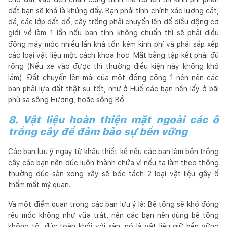
đất bạn sẽ khá là khủng đấy. Bạn phải tính chính xác lượng cát,
đá, các lớp đất đổ, cây trồng phải chuyển lên để điều động cơ
giới về làm 1 lần nếu bạn tính không chuẩn thì sẽ phải điều
động máy móc nhiều lần khá tốn kém kinh phí và phải sắp xếp
các loại vật liệu một cách khoa học. Mặt bằng tập kết phải đủ
rộng (Nếu xe vào được thì thường điều kiện này không khó
lắm). Đất chuyển lên mái của một đồng công 1 nén nên các
bạn phải lựạ đất thật sự tốt, như ở Huế các bạn nên lấy ở bãi
phù sa sông Hương, hoặc sông Bồ.
8. Vật liệu hoàn thiện mặt ngoài các ô
trồng cây để đảm bảo sự bền vững
Các bạn lưu ý ngay từ khâu thiết kế nếu các bạn làm bồn trồng
cây các bạn nên đúc luôn thành chứa vì nếu ta làm theo thông
thường đúc sàn xong xây sẽ bóc tách 2 loại vật liệu gây ố
thấm mất mỹ quan.
Và một điểm quan trọng các bạn lưu ý là: Bê tông sẽ khó đóng
rêu mốc không như vữa trát, nên các bạn nên dùng bê tông
không tô, đúc toàn khối với sàn, nó là vật liệu giữ bền vững