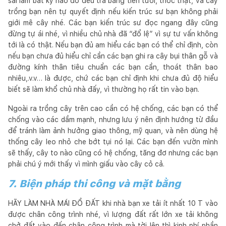
sai lầm bất kỳ nào đó đều trả bằng tiền tươi, thóc thật, và cây
trồng bạn nên tự quyết định nếu kiến trúc sư bạn không phải
giới mê cây nhé. Các bạn kiến trúc sư đọc ngang đây cũng
đừng tự ái nhé, vì nhiều chủ nhà đã “đổ lệ” vì sự tư vấn không
tới là có thật. Nếu bạn đủ am hiểu các bạn có thể chỉ định, còn
nếu bạn chưa đủ hiểu chỉ cần các bạn ghi ra cây bụi thân gỗ và
đường kính thân tiêu chuẩn các bạn cần, thoát thân bao
nhiêu,.v.v… là được, chứ các bạn chỉ định khi chưa đủ độ hiểu
biết sẽ làm khổ chủ nhà đấy, vì thường họ rất tin vào bạn.
Ngoài ra trồng cây trên cao cần có hệ chống, các bạn có thể
chống vào các dầm mạnh, nhưng lưu ý nên định hướng từ đầu
để tránh làm ảnh hưởng giao thông, mỹ quan, và nên dùng hệ
thống cây leo nhỏ che bớt tụi nó lại. Các bạn đến vườn mình
sẽ thấy, cây to nào cũng có hệ chống, tăng đơ nhưng các bạn
phải chú ý mới thấy vì mình giấu vào cây cỏ cả.
7. Biện pháp thi công và mặt bằng
HÃY LÀM NHÀ MÁI ĐỔ ĐẤT khi nhà bạn xe tải ít nhất 10 T vào
được chân công trình nhé, vì lượng đất rất lớn xe tải không
chở đất vào đến chân công trình mà tời lên thì kinh phí phần