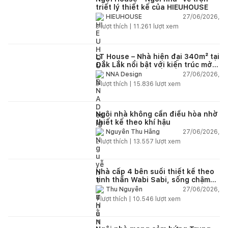
triết lý thiết kế của HIEUHOUSE
27/06/2026,
HIEUHOUSE
3
lượt thích |
11.261
lượt xem
LT House – Nhà hiện đại 340m² tại
Đắk Lắk nổi bật với kiến trúc mở
và hệ sân vườn kết nối thiên
27/06/2026,
NNA Design
nhiên
3
lượt thích |
15.836
lượt xem
Ngôi nhà không cần điều hòa nhờ
thiết kế theo khí hậu
27/06/2026,
Nguyễn Thu Hằng
2
lượt thích |
13.557
lượt xem
Nhà cấp 4 bên suối thiết kế theo
tinh thần Wabi Sabi, sống chậm
giữa thiên nhiên
27/06/2026,
Thu Nguyễn
1
lượt thích |
10.546
lượt xem