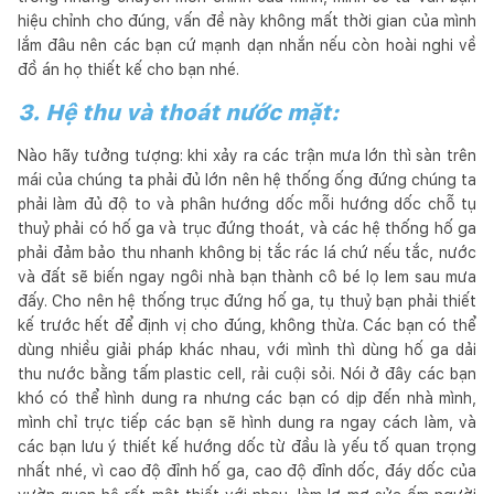
hiệu chỉnh cho đúng, vấn đề này không mất thời gian của mình
lắm đâu nên các bạn cứ mạnh dạn nhắn nếu còn hoài nghi về
đồ án họ thiết kế cho bạn nhé.
3. Hệ thu và thoát nước mặt:
Nào hãy tưởng tượng: khi xảy ra các trận mưa lớn thì sàn trên
mái của chúng ta phải đủ lớn nên hệ thống ống đứng chúng ta
phải làm đủ độ to và phân hướng dốc mỗi hướng dốc chỗ tụ
thuỷ phải có hố ga và trục đứng thoát, và các hệ thống hố ga
phải đảm bảo thu nhanh không bị tắc rác lá chứ nếu tắc, nước
và đất sẽ biến ngay ngôi nhà bạn thành cô bé lọ lem sau mưa
đấy. Cho nên hệ thống trục đứng hố ga, tụ thuỷ bạn phải thiết
kế trước hết để định vị cho đúng, không thừa. Các bạn có thể
dùng nhiều giải pháp khác nhau, với mình thì dùng hố ga dải
thu nước bằng tấm plastic cell, rải cuội sỏi. Nói ở đây các bạn
khó có thể hình dung ra nhưng các bạn có dịp đến nhà mình,
mình chỉ trực tiếp các bạn sẽ hình dung ra ngay cách làm, và
các bạn lưu ý thiết kế hướng dốc từ đầu là yếu tố quan trọng
nhất nhé, vì cao độ đỉnh hố ga, cao độ đỉnh dốc, đáy dốc của