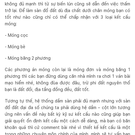
không đủ mạnh thì từ sự biến lún cũng sẽ dẫn đến việc thấm
trở lại. Để làm sàn đổ đất dù địa chất dưới chân móng bạn có
tốt như nào cũng chỉ có thể chấp nhận với 3 loại kết cấu
móng:
- Móng cọc
- Móng bè
- Móng băng 2 phương
Các phương án móng còn lại là móng đơn và móng băng 1
phương thì các bạn đừng dùng căn nhà mình ra chơi 1 ván bài
mạo hiểm nhé, không đùa được đâu, trừ phi đất nguyên thổ
bạn là đất đồi, địa tầng đồng đều, đất tốt.
Tương tự thế, hệ thống dầm sàn phải đủ mạnh nhưng với sàn
đổ đất đại đa số chúng ta phải dùng hệ dầm – cột lớn tương
ứng nên vấn đề này bất kỳ kỹ sư kết cấu nào cũng giúp bạn
giải quyết ổn định kết cấu một cách dễ dàng, mà bạn có băn
khoăn quá thì cứ comment bài nhé vì thiết kế kết cấu là một
trong những chuyên môn chính của mình, mình sẽ tư vấn bạn